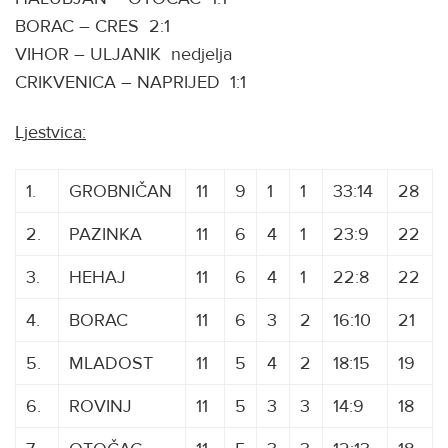
BORAC – CRES 2:1
VIHOR – ULJANIK nedjelja
CRIKVENICA – NAPRIJED 1:1
Ljestvica:
1.
GROBNIČAN
11
9
1
1
33:14
28
2.
PAZINKA
11
6
4
1
23:9
22
3.
HEHAJ
11
6
4
1
22:8
22
4.
BORAC
11
6
3
2
16:10
21
5.
MLADOST
11
5
4
2
18:15
19
6.
ROVINJ
11
5
3
3
14:9
18