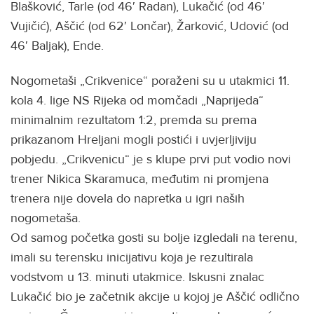
Blašković, Tarle (od 46′ Radan), Lukačić (od 46′
Vujičić), Aščić (od 62′ Lončar), Žarković, Udović (od
46′ Baljak), Ende.
Nogometaši „Crikvenice“ poraženi su u utakmici 11.
kola 4. lige NS Rijeka od momčadi „Naprijeda“
minimalnim rezultatom 1:2, premda su prema
prikazanom Hreljani mogli postići i uvjerljiviju
pobjedu. „Crikvenicu“ je s klupe prvi put vodio novi
trener Nikica Skaramuca, međutim ni promjena
trenera nije dovela do napretka u igri naših
nogometaša.
Od samog početka gosti su bolje izgledali na terenu,
imali su terensku inicijativu koja je rezultirala
vodstvom u 13. minuti utakmice. Iskusni znalac
Lukačić bio je začetnik akcije u kojoj je Aščić odlično