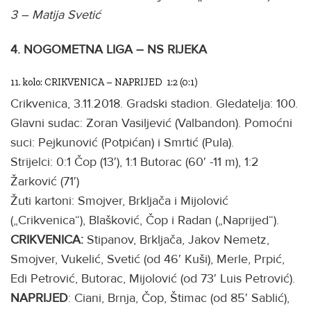
3 – Matija Svetić
4. NOGOMETNA LIGA – NS RIJEKA
11. kolo: CRIKVENICA – NAPRIJED 1:2 (0:1)
Crikvenica, 3.11.2018. Gradski stadion. Gledatelja: 100.
Glavni sudac: Zoran Vasiljević (Valbandon). Pomoćni
suci: Pejkunović (Potpićan) i Smrtić (Pula).
Strijelci: 0:1 Čop (13′), 1:1 Butorac (60′ -11 m), 1:2
Žarković (71′)
Žuti kartoni: Smojver, Brkljača i Mijolović
(„Crikvenica“), Blašković, Čop i Radan („Naprijed“).
CRIKVENICA:
Stipanov, Brkljača, Jakov Nemetz,
Smojver, Vukelić, Svetić (od 46′ Kuši), Merle, Prpić,
Edi Petrović, Butorac, Mijolović (od 73′ Luis Petrović).
NAPRIJED
: Ciani, Brnja, Čop, Štimac (od 85′ Sablić),