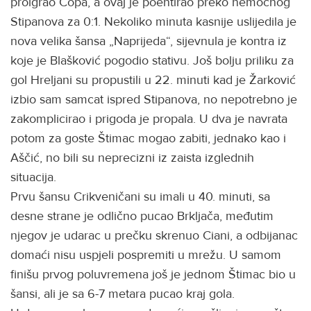
proigrao Čopa, a ovaj je poentirao preko nemoćnog
Stipanova za 0:1. Nekoliko minuta kasnije uslijedila je
nova velika šansa „Naprijeda“, sijevnula je kontra iz
koje je Blašković pogodio stativu. Još bolju priliku za
gol Hreljani su propustili u 22. minuti kad je Žarković
izbio sam samcat ispred Stipanova, no nepotrebno je
zakomplicirao i prigoda je propala. U dva je navrata
potom za goste Štimac mogao zabiti, jednako kao i
Aščić, no bili su neprecizni iz zaista izglednih
situacija.
Prvu šansu Crikveničani su imali u 40. minuti, sa
desne strane je odlično pucao Brkljača, međutim
njegov je udarac u prečku skrenuo Ciani, a odbijanac
domaći nisu uspjeli pospremiti u mrežu. U samom
finišu prvog poluvremena još je jednom Štimac bio u
šansi, ali je sa 6-7 metara pucao kraj gola.