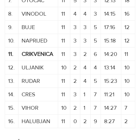
7.
OTOČAC
11
5
3
3
12:13
18
8.
VINODOL
11
4
4
3
14:15
16
9.
BUJE
11
3
3
5
17:16
12
10.
NAPRIJED
11
3
3
5
15:18
12
11.
CRIKVENICA
11
3
2
6
14:20
11
12.
ULJANIK
10
2
4
4
13:14
10
13.
RUDAR
11
2
4
5
15:23
10
14.
CRES
11
3
1
7
11:21
10
15.
VIHOR
10
2
1
7
14:27
7
16.
HALUBJAN
11
0
2
9
8:27
2