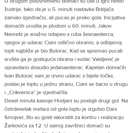
U drugom poluvremenu domaći su ušli u igru nešto
žustrije, tako da je u 5. minuti nastavka Brkljača
zamalo izjednačio, ali pucao je preko gola. Inicijativa
domaćih urodila je plodom u 60. minuti, Jakov
Nemetz je snažno odapeo s ruba šesnaesterca,
njegov je udarac Ciani odlično obranio, a odbijenoj
lopti najbliže je bio Butorac. Kad se spremao pucati
srušila ga je gostujuća obrana i sudac Vasiljević je
opravdano dosudio jedanaesterac. Kapetan domaćih
Ivan Butorac sam je izveo udarac s bijele točke,
poslao je loptu u jednu stranu, Ciani se bacio u drugu
i „Crikvenica“ je izjednačila.
Deset minuta kasnije Hreljani su postigli drugi gol. Na
četrdesetak metara od gola loptu je izgubio Dani
Smojver, što su gosti iskoristili za kontru i realizaciju
Žarkovića za 1:2. U samoj završnici domaći su