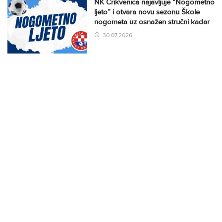
NK Crikvenica najavljuje “Nogometno
ljeto” i otvara novu sezonu Škole
nogometa uz osnažen stručni kadar
30.07.2026