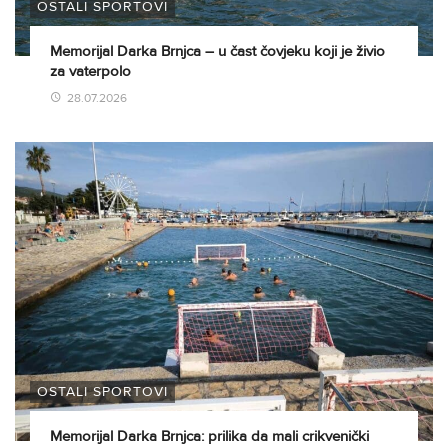
OSTALI SPORTOVI
Memorijal Darka Brnjca – u čast čovjeku koji je živio
za vaterpolo
28.07.2026
OSTALI SPORTOVI
Memorijal Darka Brnjca: prilika da mali crikvenički