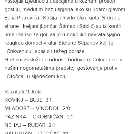
nastojali izjednačiti ubačajima u kazneni prostor
gostiju, međutim bez uspjeha iako su udarci glavom
Edija Petrovića i Kušija bili vrlo blizu golu. S druge
strane Hreljani (Lončar, Štimac i Sablić) su iz kontri
imali šanse za gol, ali je u nekoliko navrata sjajno
reagirao domaći vratar Stefano Stipanov koji je
„Crikvenicu“ spasio i težeg poraza.
Hreljani zasluženo odnose bodove iz Crikvenice, a
našim nogometašima predstoji gostovanje protiv
„Otočca“ u sljedećem kolu.
Rezultati 11. kola
:
ROVINJ – BUJE 3:1
MLADOST – VINODOL 2:0
PAZINKA – GROBNIČAN 0:1
NEHAJ – RUDAR 2:1
HALUBJAN – OTOČAC 1:1