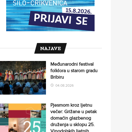
NAJAVE
Međunarodni festival
folklora u starom gradu
Bribiru
04.08.2026
Pjesmom kroz ljetnu
večer: Grižane u petak
domaćin glazbenog
druženja u sklopu 25.
Vinodolskih ljetnih