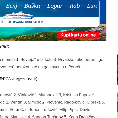
ZAPAD
u momčad „Rovinja“ u 5. kolu 3. Hrvatske rukometne lige
venica“ poražena je na gostovanju u Poreču.
ICA 2 29:22 (17:10)
unović 2, Vinković 1, Muranović 3, Kristijan Popović,
ić 2, Ventin 3, Šimičić 2, Plovanić, Radojković, Čipraka 5.
an 2, Petar Car, Robert Turković, Filip Prpić, David
Mauro Matijašić 4, Stjepan Turčinov 5, Karlo Dragičević,