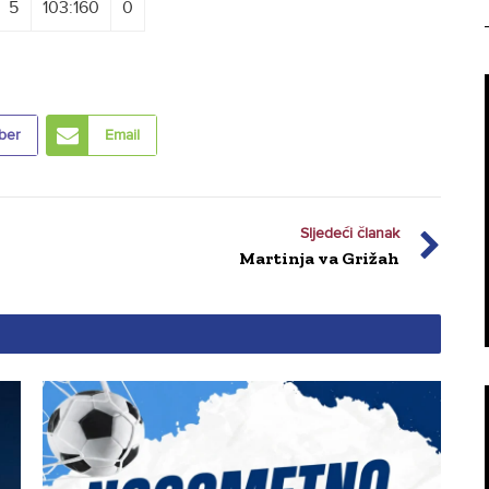
5
103:160
0
ber
Email
Sljedeći članak
Martinja va Grižah