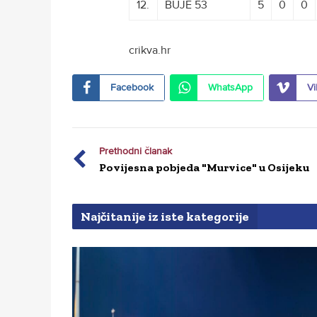
12.
BUJE 53
5
0
0
crikva.hr
Facebook
WhatsApp
Vi
Prethodni članak
Povijesna pobjeda "Murvice" u Osijeku
Najčitanije iz iste kategorije