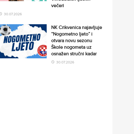
večeri
30.07.2026
NK Crikvenica najavljuje
“Nogometno ljeto” i
otvara novu sezonu
Škole nogometa uz
osnažen stručni kadar
30.07.2026