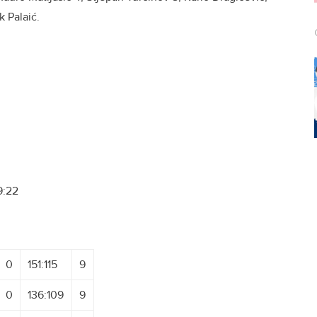
k Palaić.
:22
0
151:115
9
0
136:109
9