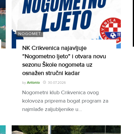
NOGOMET
NK Crikvenica najavljuje
“Nogometno ljeto” i otvara novu
sezonu Škole nogometa uz
osnažen stručni kadar
by
Antonio
30.07.2026
Nogometni klub Crikvenica ovog
kolovoza priprema bogat program za
najmlađe zaljubljenike u…