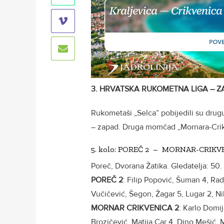
3. HRVATSKA RUKOMETNA LIGA – 
Rukometaši „Selca“ pobijedili su drug
– zapad. Druga momčad „Mornara-Crik
5. kolo: POREČ 2 – MORNAR-CRIKVEN
Poreč, Dvorana Žatika. Gledatelja: 50.
POREČ 2
: Filip Popović, Šuman 4, Rad
Vučičević, Šegon, Žagar 5, Lugar 2, Nik
MORNAR CRIKVENICA 2
: Karlo Domij
Brozičević, Matija Car 4, Dino Mešić, 