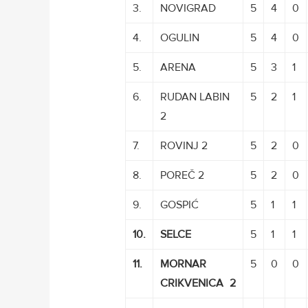
3.
NOVIGRAD
5
4
0
4.
OGULIN
5
4
0
5.
ARENA
5
3
1
6.
RUDAN LABIN
5
2
1
2
7.
ROVINJ 2
5
2
0
8.
POREČ 2
5
2
0
9.
GOSPIĆ
5
1
1
10.
SELCE
5
1
1
11.
MORNAR
5
0
0
CRIKVENICA
2
2