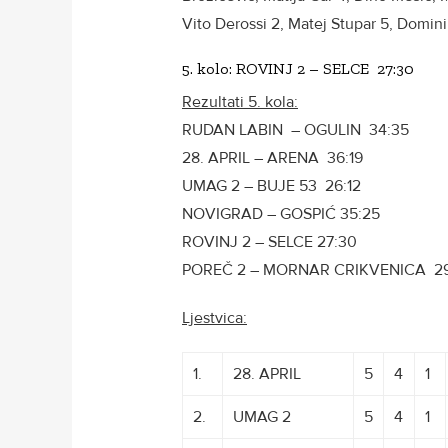
Vito Derossi 2, Matej Stupar 5, Domini
5. kolo: ROVINJ 2 – SELCE 27:30
Rezultati 5. kola:
RUDAN LABIN – OGULIN 34:35
28. APRIL – ARENA 36:19
UMAG 2 – BUJE 53 26:12
NOVIGRAD – GOSPIĆ 35:25
ROVINJ 2 – SELCE 27:30
POREČ 2 – MORNAR CRIKVENICA 29
Ljestvica:
1.
28. APRIL
5
4
1
2.
UMAG 2
5
4
1