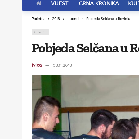
VIJESTI
CRNA KRONIKA
KUL
Početna
2018
studeni
Pobjeda Selčana u Rovinju
SPORT
Pobjeda Selčana u R
ivica
08.11.2018