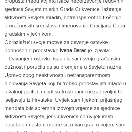
propusta među kojima ističe neodržavanje redovnih
sjednica Savjeta mladih Grada Crikvenice, lažiranje
aktivnosti Savjeta mladih, netransparentno trošenje
proračunskih sredstava i imenovanje Gracijana Čopa
gradskim vijećnikom.
Obrazlažući svoje motive za davanje ostavke i
podnošenje predstavke
Ivana Barac
je izjavila:
– Davanjem ostavke ispunila sam svoju građansku
dužnost i poručila da su promjene u Savjetu nužne.
Upravo zbog neaktivnosti i netransparentnosti
djelovanja Savjeta koji bi trebao predstavljati mlade u
lokalnoj politici, mladi su frustrirani i nezadovoljni te
iseljavaju iz Hrvatske. Uvijek sam tijekom prijašnjeg
mandata bila spremna izdvojiti vrijeme za sjednice i
aktivnosti Savjeta, jer Crikvenica će uvijek imati
posebno mjesto u mome srcu kao grad u kojem sam