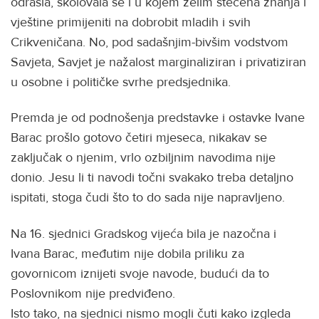
odrasla, školovala se i u kojem želim stečena znanja i
vještine primijeniti na dobrobit mladih i svih
Crikveničana. No, pod sadašnjim-bivšim vodstvom
Savjeta, Savjet je nažalost marginaliziran i privatiziran
u osobne i političke svrhe predsjednika.
Premda je od podnošenja predstavke i ostavke Ivane
Barac prošlo gotovo četiri mjeseca, nikakav se
zaključak o njenim, vrlo ozbiljnim navodima nije
donio. Jesu li ti navodi točni svakako treba detaljno
ispitati, stoga čudi što to do sada nije napravljeno.
Na 16. sjednici Gradskog vijeća bila je nazočna i
Ivana Barac, međutim nije dobila priliku za
govornicom iznijeti svoje navode, budući da to
Poslovnikom nije predviđeno.
Isto tako, na sjednici nismo mogli čuti kako izgleda