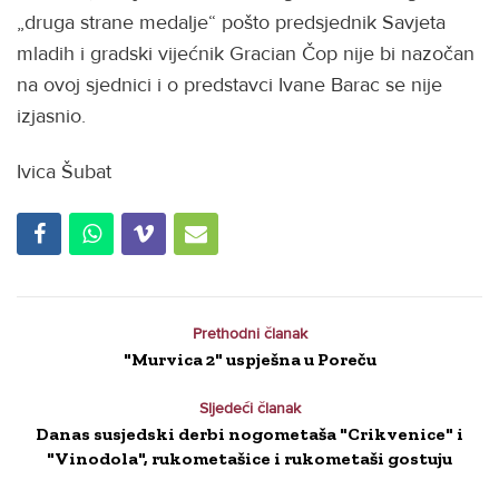
„druga strane medalje“ pošto predsjednik Savjeta
mladih i gradski vijećnik Gracian Čop nije bi nazočan
na ovoj sjednici i o predstavci Ivane Barac se nije
izjasnio.
Ivica Šubat
Prethodni članak
"Murvica 2" uspješna u Poreču
Sljedeći članak
Danas susjedski derbi nogometaša "Crikvenice" i
"Vinodola", rukometašice i rukometaši gostuju