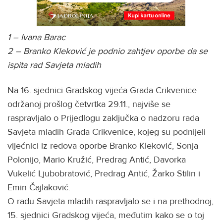
1 – Ivana Barac
2 – Branko Kleković je podnio zahtjev oporbe da se
ispita rad Savjeta mladih
Na 16. sjednici Gradskog vijeća Grada Crikvenice
održanoj prošlog četvrtka 29.11., najviše se
raspravljalo o Prijedlogu zaključka o nadzoru rada
Savjeta mladih Grada Crikvenice, kojeg su podnijeli
vijećnici iz redova oporbe Branko Kleković, Sonja
Polonijo, Mario Kružić, Predrag Antić, Davorka
Vukelić Ljubobratović, Predrag Antić, Žarko Stilin i
Emin Čajlaković.
O radu Savjeta mladih raspravljalo se i na prethodnoj,
15. sjednici Gradskog vijeća, međutim kako se o toj