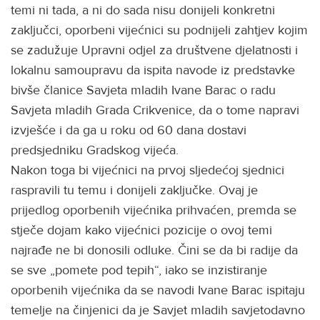
temi ni tada, a ni do sada nisu donijeli konkretni
zaključci, oporbeni vijećnici su podnijeli zahtjev kojim
se zadužuje Upravni odjel za društvene djelatnosti i
lokalnu samoupravu da ispita navode iz predstavke
bivše članice Savjeta mladih Ivane Barac o radu
Savjeta mladih Grada Crikvenice, da o tome napravi
izvješće i da ga u roku od 60 dana dostavi
predsjedniku Gradskog vijeća.
Nakon toga bi vijećnici na prvoj sljedećoj sjednici
raspravili tu temu i donijeli zaključke. Ovaj je
prijedlog oporbenih vijećnika prihvaćen, premda se
stječe dojam kako vijećnici pozicije o ovoj temi
najrađe ne bi donosili odluke. Čini se da bi radije da
se sve „pomete pod tepih“, iako se inzistiranje
oporbenih vijećnika da se navodi Ivane Barac ispitaju
temelje na činjenici da je Savjet mladih savjetodavno