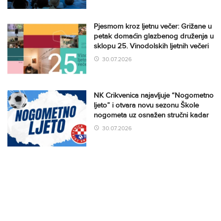
Pjesmom kroz ljetnu večer: Grižane u
petak domaćin glazbenog druženja u
sklopu 25. Vinodolskih ljetnih večeri
30.07.2026
NK Crikvenica najavljuje “Nogometno
ljeto” i otvara novu sezonu Škole
nogometa uz osnažen stručni kadar
30.07.2026