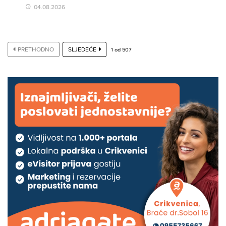
04.08.2026
PRETHODNO
SLJEDEĆE
1
od
507