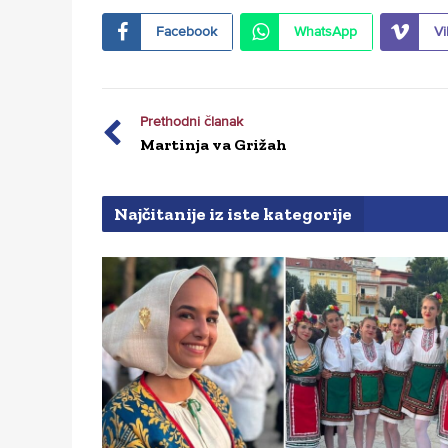
Facebook
WhatsApp
Vi
Prethodni članak
Martinja va Grižah
Najčitanije iz iste kategorije