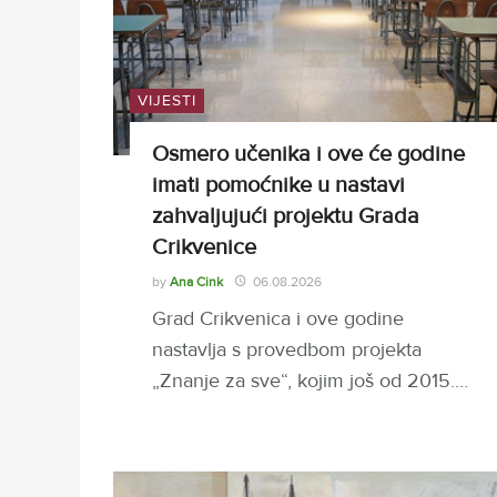
VIJESTI
Osmero učenika i ove će godine
imati pomoćnike u nastavi
zahvaljujući projektu Grada
Crikvenice
by
Ana Cink
06.08.2026
Grad Crikvenica i ove godine
nastavlja s provedbom projekta
„Znanje za sve“, kojim još od 2015.…