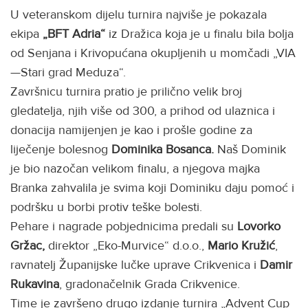
U veteranskom dijelu turnira najviše je pokazala
ekipa
„BFT Adria“
iz Dražica koja je u finalu bila bolja
od Senjana i Krivopućana okupljenih u momčadi „VIA
—Stari grad Meduza“.
Završnicu turnira pratio je prilično velik broj
gledatelja, njih više od 300, a prihod od ulaznica i
donacija namijenjen je kao i prošle godine za
liječenje bolesnog
Dominika Bosanca.
Naš Dominik
je bio nazočan velikom finalu, a njegova majka
Branka zahvalila je svima koji Dominiku daju pomoć i
podršku u borbi protiv teške bolesti.
Pehare i nagrade pobjednicima predali su
Lovorko
Gržac,
direktor „Eko-Murvice“ d.o.o.,
Mario Kružić
,
ravnatelj Županijske lučke uprave Crikvenica i
Damir
Rukavina
, gradonačelnik Grada Crikvenice.
Time je završeno drugo izdanje turnira „Advent Cup