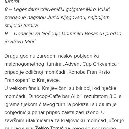
turnira
8 – Legendarni crikvenički golgeter Miro Vukić
predao je nagradu Jurici Njegovanu, najboljem
strijelcu turnira
9 – Donaciju za liječenje Dominiku Bosancu predao
je Stevo Mirić
Drugu godinu zaredom naslov pobjednika
malonogometnog turnira „Advent Cup Crikvenica“
pripao je odličnoj momčadi „Konoba Fran Krsto
Frankopan“ iz Kraljevice.
U velikom finalu Kraljevičani su bili bolji od riječke
momčadi „Dinocop-Caffe bar Alibi“ rezultatom 3:0, a
igrama tijekom čitavog turnira pokazali su da im je
pobjednički pehar pripao zaista zasluženo. U
završnim utakmicama za kraljevičku momčad jučer je
zaigrao sjajni
Željko Tomić
za kojeg se neosporno