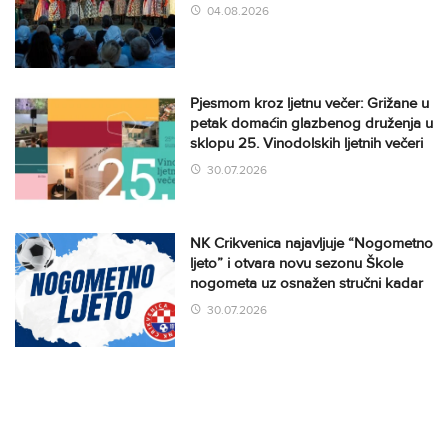
04.08.2026
Pjesmom kroz ljetnu večer: Grižane u
petak domaćin glazbenog druženja u
sklopu 25. Vinodolskih ljetnih večeri
30.07.2026
NK Crikvenica najavljuje “Nogometno
ljeto” i otvara novu sezonu Škole
nogometa uz osnažen stručni kadar
30.07.2026