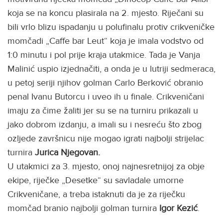
koja se na koncu plasirala na 2. mjesto. Riječani su
bili vrlo blizu ispadanju u polufinalu protiv crikveničke
momčadi „Caffe bar Leut“ koja je imala vodstvo od
1:0 minutu i pol prije kraja utakmice. Tada je Vanja
Malinić uspio izjednačiti, a onda je u lutriji sedmeraca,
u petoj seriji njihov golman Carlo Berković obranio
penal Ivanu Butorcu i uveo ih u finale. Crikveničani
imaju za čime žaliti jer su se na turniru prikazali u
jako dobrom izdanju, a imali su i nesreću što zbog
ozljede završnicu nije mogao igrati najbolji strijelac
turnira
Jurica Njegovan.
U utakmici za 3. mjesto, onoj najnesretnijoj za obje
ekipe, riječke „Desetke“ su savladale umorne
Crikveničane, a treba istaknuti da je za riječku
momčad branio najbolji golman turnira
Igor Kezić
.