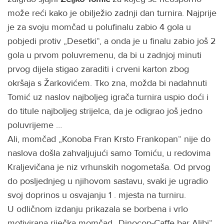
može reći kako je obilježio zadnji dan turnira. Najprije
je za svoju momčad u polufinalu zabio 4 gola u
pobjedi protiv „Desetki“, a onda je u finalu zabio još 2
gola u prvom poluvremenu, da bi u zadnjoj minuti
prvog dijela stigao zaraditi i crveni karton zbog
okršaja s Žarkovićem. Tko zna, možda bi nadahnuti
Tomić uz naslov najboljeg igrača turnira uspio doći i
do titule najboljeg strijelca, da je odigrao još jedno
poluvrijeme …
Ali, momčad „Konoba Fran Krsto Frankopan“ nije do
naslova došla zahvaljujući samo Tomiću, u redovima
Kraljevičana je niz vrhunskih nogometaša. Od prvog
do posljednjeg u njihovom sastavu, svaki je ugradio
svoj doprinos u osvajanju 1 . mjesta na turniru.
U odličnom izdanju prikazala se borbena i vrlo
motivirana riječka momčad „Dinocop-Caffe bar Alibi“