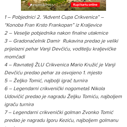
1 – Pobjednici 2. “Advent Cupa Crikvenica” –
“Konoba Fran Krsto Frankopan” iz Kraljevice
2 – Veselje pobjednika nakon finalne utakmice
3 – Gradonačelnik Damir Rukavina predao je veliki
prijelazni pehar Vanji Devčiću, voditelju kraljevičke
momčadi
4 – Ravnatelj ŽLU Crikvenica Mario Kružić je Vanji
Devčiću predao pehar za osvojeno 1. mjesto
5 – Željko Tomić, najbolji igrač turnira
6 – Legendarni crikvenički nogometaš Nikola
Udovičić predao je nagradu Željku Tomiću, najboljem
igraču turnira
7 – Legendarni crikvenički golman Zvonko Tomić
predao je nagradu Igoru Keziću, najboljem golmanu