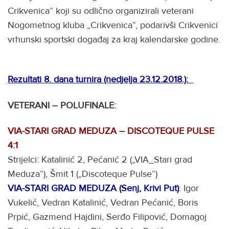
Crikvenica“ koji su odlično organizirali veterani
Nogometnog kluba „Crikvenica“, podarivši Crikvenici
vrhunski sportski događaj za kraj kalendarske godine.
Rezultati 8. dana turnira (nedjelja 23.12.2018.):
VETERANI – POLUFINALE:
VIA-STARI GRAD MEDUZA – DISCOTEQUE PULSE
4:1
Strijelci: Katalinić 2, Pećanić 2 („VIA_Stari grad
Meduza“), Šmit 1 („Discoteque Pulse“)
VIA-STARI GRAD MEDUZA (Senj, Krivi Put)
: Igor
Vukelić, Vedran Katalinić, Vedran Pećanić, Boris
Prpić, Gazmend Hajdini, Serđo Filipović, Domagoj