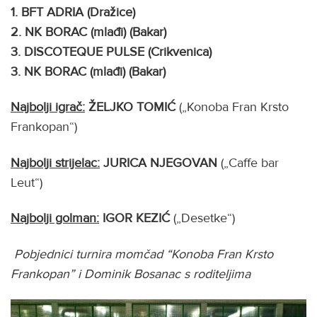
1. BFT ADRIA (Dražice)
2.
NK BORAC (mlađi) (Bakar)
3. DISCOTEQUE PULSE (Crikvenica)
3. NK BORAC (mlađi) (Bakar)
Najbolji igrač:
ŽELJKO TOMIĆ
(„Konoba Fran Krsto
Frankopan“)
Najbolji strijelac:
JURICA NJEGOVAN
(„Caffe bar
Leut“)
Najbolji golman:
IGOR KEZIĆ
(„Desetke“)
Pobjednici turnira momčad “Konoba Fran Krsto
Frankopan” i Dominik Bosanac s roditeljima