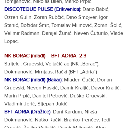
Tomljanović, Nikolas Bilen, Marko Prpić.
DISCOTEQUE PULSE (Crikvenica)
:
Dario Babić,
Ozren Gulin, Zoran Rubčić, Dino Smojver, Igor
Stanić, Božidar Šmit, Tomislav Milinović, Zoran Šolić,
Velimir Radman, Danijel Žunić, Neven Čuturilo, Vlade
Lopac.
NK BORAC (mlađi) – BFT ADRIA 2:3
Strijelci: Gruevski, Veljačić ag (NK „Borac“),
Dokmanović, Mrnjaus, Rački (BFT „Adria“)
NK BORAC (mlađi) (Bakar):
Mladen Čučić, Dorian
Gruevski, Neven Haskić, Damir Kraljić, Davor Kraljić,
Marin Prpić, Danijel Petrović, Duško Gruevski,
Vladimir Jerić, Stjepan Jukić.
BFT ADRIA (Dražice)
:
Đani Kardum, Nikša
Dokmanović, Natko Rački, Branko Trenčev, Tedi
Grgurić, Željko Veljačić, Damir Milinović, Alen