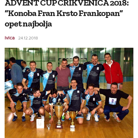
ADVENT CUP CRIKVENICA 2018:
“Konoba Fran Krsto Frankopan”
opet najbolja
ivica
24.12.2018