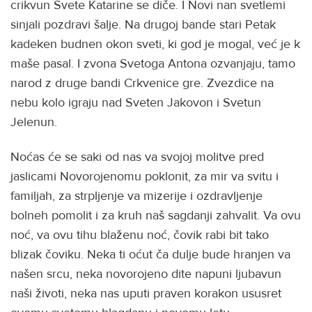
crikvun Svete Katarine se diče. I Novi nan svetlemi
sinjali pozdravi šalje. Na drugoj bande stari Petak
kadeken budnen okon sveti, ki god je mogal, već je k
maše pasal. I zvona Svetoga Antona ozvanjaju, tamo
narod z druge bandi Crkvenice gre. Zvezdice na
nebu kolo igraju nad Sveten Jakovon i Svetun
Jelenun.
Noćas će se saki od nas va svojoj molitve pred
jaslicami Novorojenomu poklonit, za mir va svitu i
familjah, za strpljenje va mizerije i ozdravljenje
bolneh pomolit i za kruh naš sagdanji zahvalit. Va ovu
noć, va ovu tihu blaženu noć, čovik rabi bit tako
blizak čoviku. Neka ti oćut ča dulje bude hranjen va
našen srcu, neka novorojeno dite napuni ljubavun
naši životi, neka nas uputi praven korakon ususret