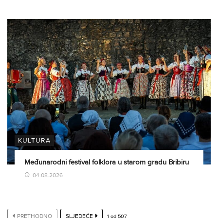
KULTURA
Međunarodni festival folklora u starom gradu Bribiru
04.08.2026
PRETHODNO
SLJEDEĆE
1
od
507