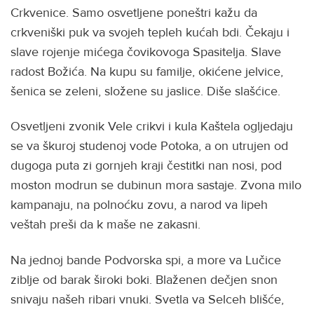
Crkvenice. Samo osvetljene poneštri kažu da
crkveniški puk va svojeh tepleh kućah bdi. Čekaju i
slave rojenje mićega čovikovoga Spasitelja. Slave
radost Božića. Na kupu su familje, okićene jelvice,
šenica se zeleni, složene su jaslice. Diše slašćice.
Osvetljeni zvonik Vele crikvi i kula Kaštela ogljedaju
se va škuroj studenoj vode Potoka, a on utrujen od
dugoga puta zi gornjeh kraji čestitki nan nosi, pod
moston modrun se dubinun mora sastaje. Zvona milo
kampanaju, na polnoćku zovu, a narod va lipeh
veštah preši da k maše ne zakasni.
Na jednoj bande Podvorska spi, a more va Lučice
ziblje od barak široki boki. Blaženen dečjen snon
snivaju našeh ribari vnuki. Svetla va Selceh blišće,