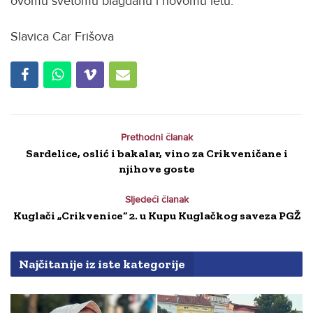
ovomu svetomu blagdanu i novomu letu.
Slavica Car Frišova
Prethodni članak
Sardelice, oslić i bakalar, vino za Crikveničane i
njihove goste
Sljedeći članak
Kuglači „Crikvenice“ 2. u Kupu Kuglačkog saveza PGŽ
Najčitanije iz iste kategorije