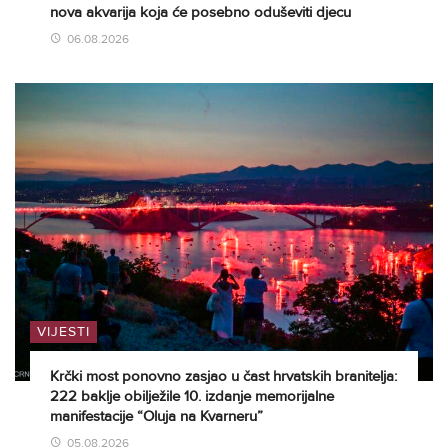
nova akvarija koja će posebno oduševiti djecu
06.08.2026
VIJESTI
Krčki most ponovno zasjao u čast hrvatskih branitelja:
222 baklje obilježile 10. izdanje memorijalne
manifestacije “Oluja na Kvarneru”
05.08.2026