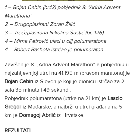
1 – Bojan Cebin (br.12) pobjednik 8. “Adria Advent
Marathona”
2 – Drugoplasirani Zoran Žilić
3 – Trećeplasirana Nikolina Šustić (br. 126)
4 – Mirna Petrović ulazi u cilj polumaratona
4 – Robert Bashota istrčao je polumaraton
Završen je 8. „Adria Advent Marathon“ a pobjednik u
najzahtjevnijoj utrci na 41.195 m (pravom maratonu) je
Bojan
Cebin
iz Slovenije koji je dionicu istrčao za 2
sata 35 minuta i 49 sekundi.
Pobjednik polumaratona (utrke na 21 km) je
Laszlo
Gregor
iz Mađarske, a najbrži u utrci građana na 5
km je
Domagoj Abrlić
iz Hrvatske.
REZULTATI
: