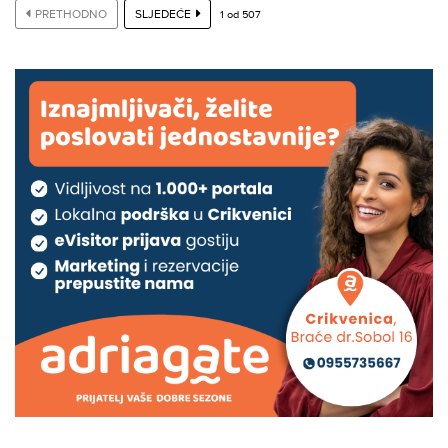
PRETHODNO
SLJEDEĆE
1
od
507