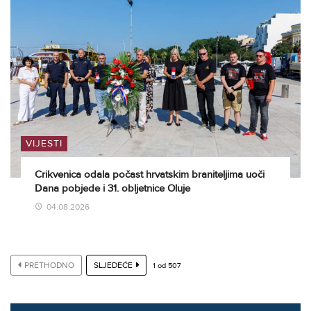
VIJESTI
Crikvenica odala počast hrvatskim braniteljima uoči
Dana pobjede i 31. obljetnice Oluje
04.08.2026
PRETHODNO
SLJEDEĆE
1
od
507