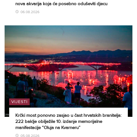
nova akvarija koja će posebno oduševiti djecu
06.08.2026
VIJESTI
Krčki most ponovno zasjao u čast hrvatskih branitelja:
222 baklje obilježile 10. izdanje memorijalne
manifestacije “Oluja na Kvarneru”
05.08.2026