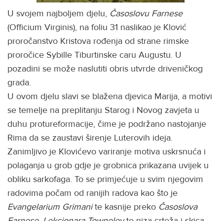
U svojem najboljem djelu,
Časoslovu Farnese
(Officium Virginis), na foliu 31 naslikao je Klović
proročanstvo Kristova rođenja od strane rimske
proročice Sybille Tiburtinske caru Augustu. U
pozadini se može naslutiti obris utvrde driveničkog
grada.
U ovom djelu slavi se blažena djevica Marija, a motivi
se temelje na preplitanju Starog i Novog zavjeta u
duhu protureformacije, čime je podržano nastojanje
Rima da se zaustavi širenje Luterovih ideja.
Zanimljivo je Klovićevo variranje motiva uskrsnuća i
polaganja u grob gdje je grobnica prikazana uvijek u
obliku sarkofaga. To se primjećuje u svim njegovim
radovima počam od ranijih radova kao što je
Evangelarium Grimani
te kasnije preko
Časoslova
Farnese
,
Lekcionara Towneley
te niza crteža i skica