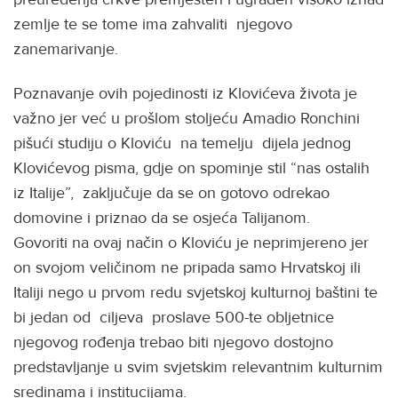
zemlje te se tome ima zahvaliti njegovo
zanemarivanje.
Poznavanje ovih pojedinosti iz Klovićeva života je
važno jer već u prošlom stoljeću Amadio Ronchini
pišući studiju o Kloviću na temelju dijela jednog
Klovićevog pisma, gdje on spominje stil “nas ostalih
iz Italije”, zaključuje da se on gotovo odrekao
domovine i priznao da se osjeća Talijanom.
Govoriti na ovaj način o Kloviću je neprimjereno jer
on svojom veličinom ne pripada samo Hrvatskoj ili
Italiji nego u prvom redu svjetskoj kulturnoj baštini te
bi jedan od ciljeva proslave 500-te obljetnice
njegovog rođenja trebao biti njegovo dostojno
predstavljanje u svim svjetskim relevantnim kulturnim
sredinama i institucijama.