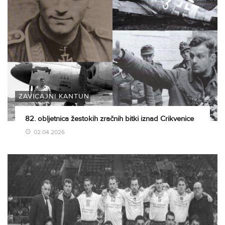
ZAVIČAJNI KANTUN
82. obljetnica žestokih zračnih bitki iznad Crikvenice
02.04.2026