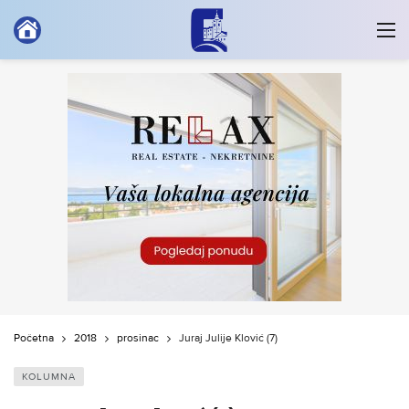
Početna
2018
prosinac
Juraj Julije Klović (7)
KOLUMNA