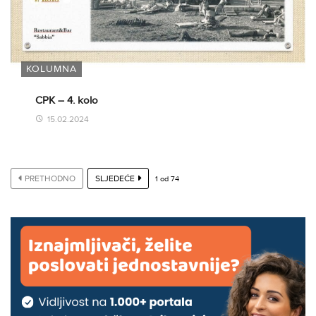
KOLUMNA
CPK – 4. kolo
15.02.2024
PRETHODNO
SLJEDEĆE
1
od
74