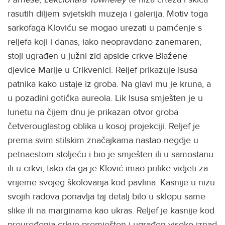
rasutih diljem svjetskih muzeja i galerija. Motiv toga
sarkofaga Kloviću se mogao urezati u pamćenje s
reljefa koji i danas, iako neopravdano zanemaren,
stoji ugrađen u južni zid apside crkve Blažene
djevice Marije u Crikvenici. Reljef prikazuje Isusa
patnika kako ustaje iz groba. Na glavi mu je kruna, a
u pozadini gotička aureola. Lik Isusa smješten je u
lunetu na čijem dnu je prikazan otvor groba
četverouglastog oblika u kosoj projekciji. Reljef je
prema svim stilskim značajkama nastao negdje u
petnaestom stoljeću i bio je smješten ili u samostanu
ili u crkvi, tako da ga je Klović imao prilike vidjeti za
vrijeme svojeg školovanja kod pavlina. Kasnije u nizu
svojih radova ponavlja taj detalj bilo u sklopu same
slike ili na marginama kao ukras. Reljef je kasnije kod
preuređenja crkve premješten i ugrađen visoko iznad