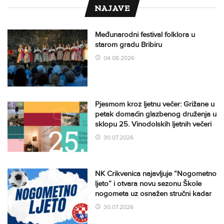
NAJAVE
Međunarodni festival folklora u
starom gradu Bribiru
04.08.2026
Pjesmom kroz ljetnu večer: Grižane u
petak domaćin glazbenog druženja u
sklopu 25. Vinodolskih ljetnih večeri
30.07.2026
NK Crikvenica najavljuje “Nogometno
ljeto” i otvara novu sezonu Škole
nogometa uz osnažen stručni kadar
30.07.2026