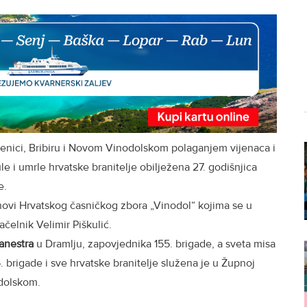
enici, Bribiru i Novom Vinodolskom polaganjem vijenaca i
 i umrle hrvatske branitelje obilježena 27. godišnjica
e.
lanovi Hrvatskog časničkog zbora „Vinodol“ kojima se u
elnik Velimir Piškulić.
anestra
u Dramlju, zapovjednika 155. brigade, a sveta misa
. brigade i sve hrvatske branitelje služena je u Župnoj
odolskom.