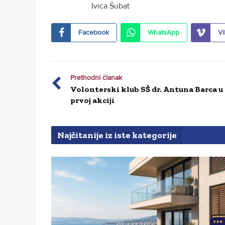
Ivica Šubat
Facebook
WhatsApp
Vi
Prethodni članak
Volonterski klub SŠ dr. Antuna Barca u
prvoj akciji
Najčitanije iz iste kategorije