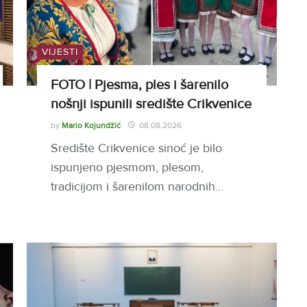
VIJESTI
FOTO | Pjesma, ples i šarenilo
nošnji ispunili središte Crikvenice
by
Mario Kojundžić
08.08.2026
Središte Crikvenice sinoć je bilo
ispunjeno pjesmom, plesom,
tradicijom i šarenilom narodnih…