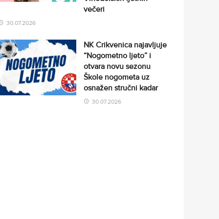
večeri
30.07.2026
NK Crikvenica najavljuje
“Nogometno ljeto” i
otvara novu sezonu
Škole nogometa uz
osnažen stručni kadar
30.07.2026