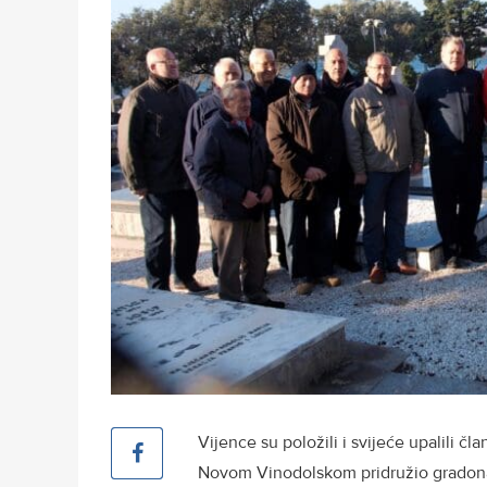
Vijence su položili i svijeće upalili č
Novom Vinodolskom pridružio gradonač