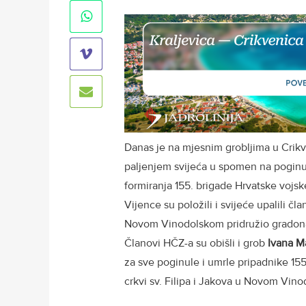
Danas je na mjesnim grobljima u Crikv
paljenjem svijeća u spomen na poginule
formiranja 155. brigade Hrvatske vojsk
Vijence su položili i svijeće upalili č
Novom Vinodolskom pridružio gradonač
Članovi HČZ-a su obišli i grob
Ivana M
za sve poginule i umrle pripadnike 155
crkvi sv. Filipa i Jakova u Novom Vin