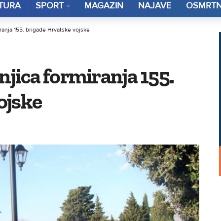
TURA
SPORT
MAGAZIN
NAJAVE
OSMRTN
iranja 155. brigade Hrvatske vojske
njica formiranja 155.
ojske