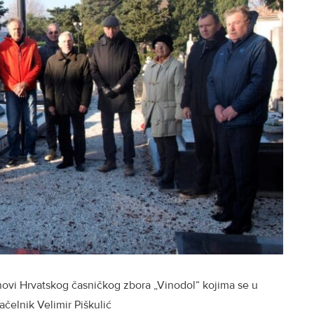
lanovi Hrvatskog časničkog zbora „Vinodol“ kojima se u
elnik Velimir Piškulić