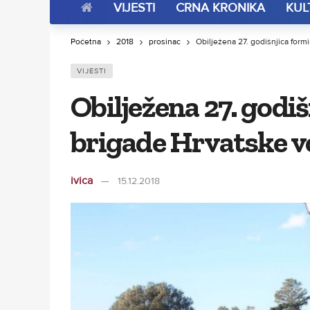
VIJESTI
CRNA KRONIKA
KUL
Početna
2018
prosinac
Obilježena 27. godišnjica form
VIJESTI
Obilježena 27. godiš
brigade Hrvatske v
ivica
15.12.2018