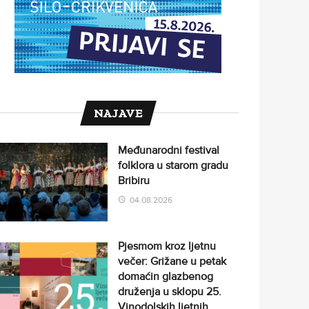
NAJAVE
Međunarodni festival
folklora u starom gradu
Bribiru
04.08.2026
Pjesmom kroz ljetnu
večer: Grižane u petak
domaćin glazbenog
druženja u sklopu 25.
Vinodolskih ljetnih