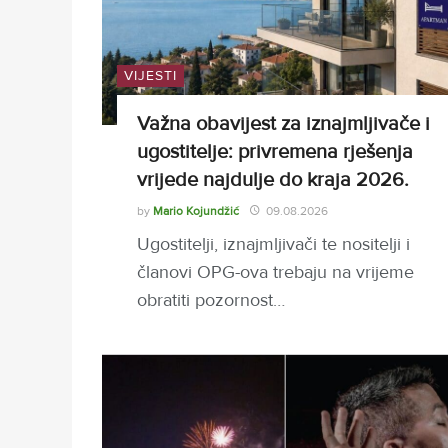
VIJESTI
Važna obavijest za iznajmljivače i
ugostitelje: privremena rješenja
vrijede najdulje do kraja 2026.
by
Mario Kojundžić
09.08.2026
Ugostitelji, iznajmljivači te nositelji i
članovi OPG-ova trebaju na vrijeme
obratiti pozornost…