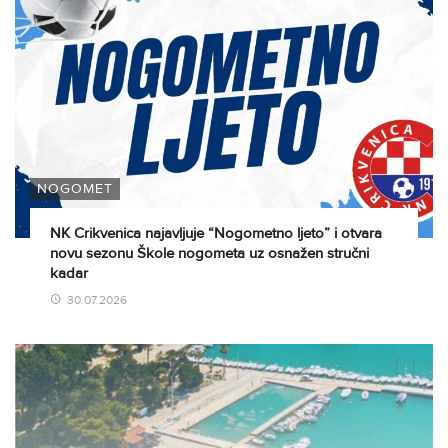
NOGOMET
NK Crikvenica najavljuje “Nogometno ljeto” i otvara
novu sezonu Škole nogometa uz osnažen stručni
kadar
30.07.2026