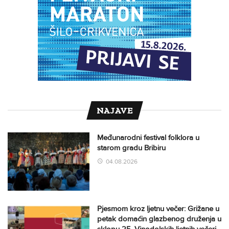
NAJAVE
Međunarodni festival folklora u
starom gradu Bribiru
04.08.2026
Pjesmom kroz ljetnu večer: Grižane u
petak domaćin glazbenog druženja u
sklopu 25. Vinodolskih ljetnih večeri