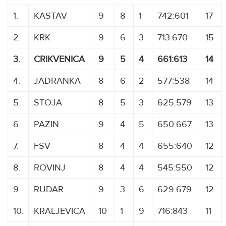
1.
KASTAV
9
8
1
742:601
17
2.
KRK
9
6
3
713:670
15
3.
CRIKVENICA
9
5
4
661:613
14
4.
JADRANKA
8
6
2
577:538
14
5.
STOJA
8
5
3
625:579
13
6.
PAZIN
9
4
5
650:667
13
7.
FSV
8
4
4
655:640
12
8.
ROVINJ
8
4
4
545:550
12
9.
RUDAR
9
3
6
629:679
12
10.
KRALJEVICA
10
1
9
716:843
11