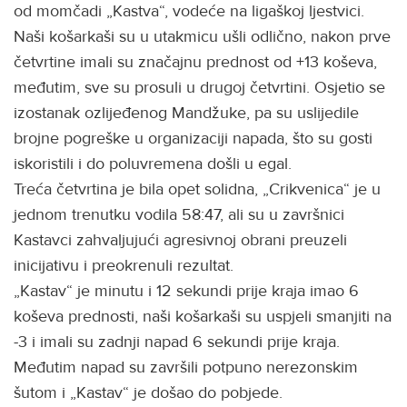
od momčadi „Kastva“, vodeće na ligaškoj ljestvici.
Naši košarkaši su u utakmicu ušli odlično, nakon prve
četvrtine imali su značajnu prednost od +13 koševa,
međutim, sve su prosuli u drugoj četvrtini. Osjetio se
izostanak ozlijeđenog Mandžuke, pa su uslijedile
brojne pogreške u organizaciji napada, što su gosti
iskoristili i do poluvremena došli u egal.
Treća četvrtina je bila opet solidna, „Crikvenica“ je u
jednom trenutku vodila 58:47, ali su u završnici
Kastavci zahvaljujući agresivnoj obrani preuzeli
inicijativu i preokrenuli rezultat.
„Kastav“ je minutu i 12 sekundi prije kraja imao 6
koševa prednosti, naši košarkaši su uspjeli smanjiti na
-3 i imali su zadnji napad 6 sekundi prije kraja.
Međutim napad su završili potpuno nerezonskim
šutom i „Kastav“ je došao do pobjede.