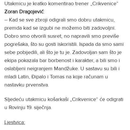
Utakmicu je kratko komentirao trener „Crikvenice“
Zoran Dragojević
:
– Kad se sve zbroji odigrali smo dobru utakmicu,
premda kad se izgubi ne možemo biti zadovoljni.
Dobro smo otvorili susret, no napravili smo previše
pogrešaka, što su gosti iskoristili. Ispada da smo sami
sebe pobijedili, ali što je tu je. Zadovoljan sam što je
ekipa pokazala bar borbenost i karakter, a bili smo i
oslabljeni neigranjem Mandžuke. U sastavu su bili i
mladi Latin, Đipalo i Tomas na koje računam u
nastavku prvenstva.
Sljedeću utakmicu košarkaši „Crikvenice“ će odigrati
u Rovinju 19. siječnja.
Ljestvica: