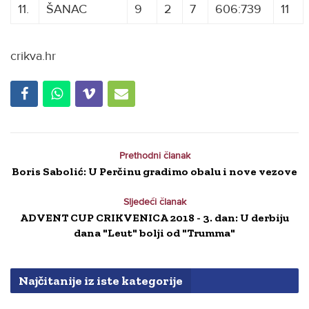
11.
ŠANAC
9
2
7
606:739
11
crikva.hr
Prethodni članak
Boris Sabolić: U Perčinu gradimo obalu i nove vezove
Sljedeći članak
ADVENT CUP CRIKVENICA 2018 - 3. dan: U derbiju
dana "Leut" bolji od "Trumma"
Najčitanije iz iste kategorije