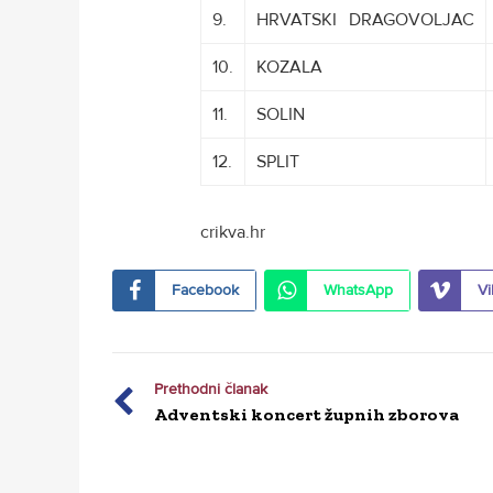
9.
HRVATSKI
D
DRAGOVOLJAC
10.
KOZALA
11.
SOLIN
12.
SPLIT
crikva.hr
Facebook
WhatsApp
Vi
Prethodni članak
Adventski koncert župnih zborova