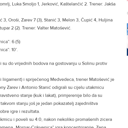
omrlj, Luka Smoljo 1, Jerković, Kaštelančić 2. Trener: Jakša
ć 3, Oroši, Zarev 7 (3), Stanić 3, Melon 3, Čupić 4, Huljina
tupar 2 (2). Trener: Valter Matošević.
ica“: 6 (5)
nica“: 10′.
 su do vrijednih bodova na gostovanju u Solinu protiv
ni liigament) i spriječenog Medvedeca, trener Matošević je
ony Zarev i Antonio Stanić odigrali su cijelu utakmicu
vstveno stanje (kuk i lakat), primjerenije bilo da su
u takvom stanju još je jedan pokazatelj zajedništva
bre igre i rezultata.
akmicu i poveli su 4:0, nakon nekoliko promašenih zicera
emena „Mornar-Crikvenica“ igra koncentriranije, Zena