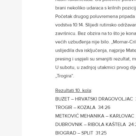
brani nekoliko udaraca s krilnih pozic
Početak drugog poluvremena pripada Cr
vodstva 10:14. Slijedi rutinsko održava
završnicu. Bez obzira na to što je kon
većih uzbuđenja nije bilo. „Mornar-Cr
uslijedila dva isključenja, najprije Ma
presing i uspjeli su smanjiti rezultat,
U subotu, u zadnjoj utakmici prvog dije
„Trogira“.
Rezultati 10. kola
:
BUZET – HRVATSKI DRAGOVOLJAC 
TROGIR – KOZALA 34:26
METKOVIĆ MEHANIKA – KARLOVAC 
DUBROVNIK – RIBOLA KAŠTELA 24:
BIOGRAD – SPLIT 31:25