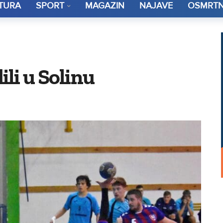
TURA
SPORT
MAGAZIN
NAJAVE
OSMRTN
li u Solinu