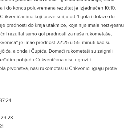
ija i do konca poluvremena rezultat je izjednačen 10:10.
ikveničanima koji prave seriju od 4 gola i dolaze do
nje prednosti do kraja utakmice, koja nije imala neizvjesnu
ačni rezultat samo gol prednosti za naše rukometaše,
ikvenica“ je imao prednost 22:25 u 55. minuti kad su
tejčića, a onda i Čupića. Domaći rukometaši su zaigrali
 međutim pobjedu Crikveničana nisu ugrozili.
la prvenstva, naši rukometaši u Crikvenici igraju protiv
37:24
29:23
21