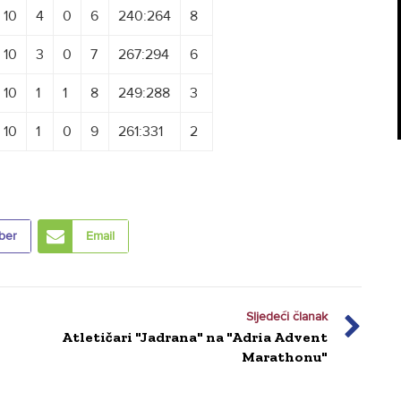
10
4
0
6
240:264
8
10
3
0
7
267:294
6
10
1
1
8
249:288
3
10
1
0
9
261:331
2
ber
Email
Sljedeći članak
Atletičari "Jadrana" na "Adria Advent
Marathonu"