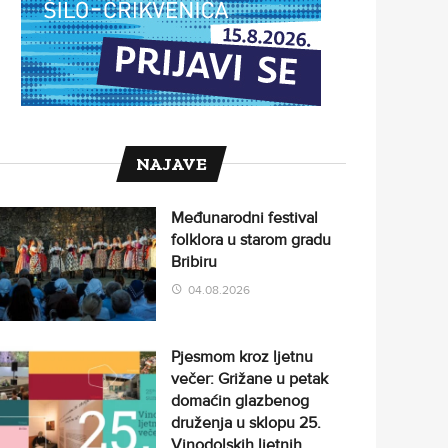
NAJAVE
Međunarodni festival
folklora u starom gradu
Bribiru
04.08.2026
Pjesmom kroz ljetnu
večer: Grižane u petak
domaćin glazbenog
druženja u sklopu 25.
Vinodolskih ljetnih