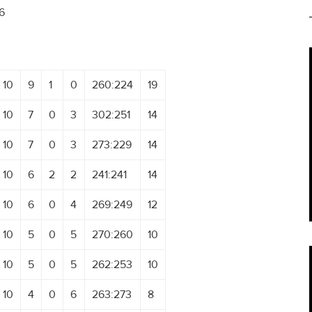
26
10
9
1
0
260:224
19
10
7
0
3
302:251
14
10
7
0
3
273:229
14
10
6
2
2
241:241
14
10
6
0
4
269:249
12
10
5
0
5
270:260
10
10
5
0
5
262:253
10
10
4
0
6
263:273
8