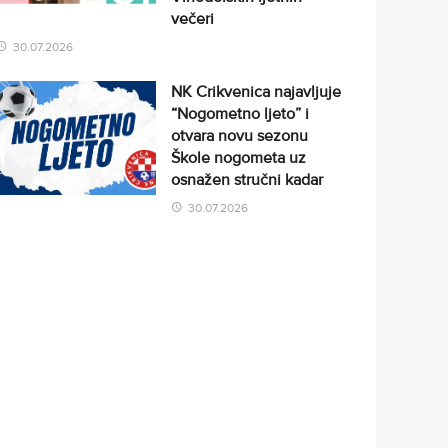
večeri
30.07.2026
NK Crikvenica najavljuje
“Nogometno ljeto” i
otvara novu sezonu
Škole nogometa uz
osnažen stručni kadar
30.07.2026