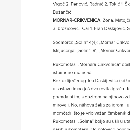
Vrgoč 2, Penović, Radnić 2, Tokić 1, Šk
Bužančić.
MORNAR-CRIKVENICA
: Zena, Matejči
3, brozičević, Car 1, Fran Daskijević, S
Sedmerci: „Solin“ 4(4); „Mornar-Crikven
Isključenja: „Solin“: 8′, „Mornar-Crikve
Rukometaši „Mornara-Crikvenica“ došli
istoimene momčadi.
Bez ozlijeđenog Tea Daskijevića (križ
u sastavu imao još dva rovita igrača. T
premda bi im, s obzirom na njihovo zdra
mirovali. No, njihova želja za igrom i 
momčadi, što je vrlo važan čimbenik do
Rukometaši „Solina“ bolje su ušli u ut
naših rukometaša. Od polovice poluvr