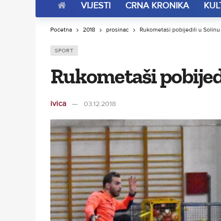
VIJESTI
CRNA KRONIKA
KUL
Početna
2018
prosinac
Rukometaši pobijedili u Solinu
SPORT
Rukometaši pobijedi
ivica
03.12.2018