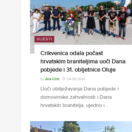
VIJESTI
Crikvenica odala počast
hrvatskim braniteljima uoči Dana
pobjede i 31. obljetnice Oluje
by
Ana Cink
04.08.2026
Uoči obilježavanja Dana pobjede i
domovinske zahvalnosti i Dana
hrvatskih branitelja, ujedno i…