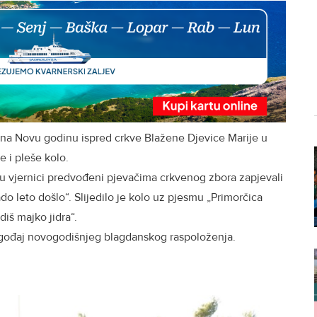
 na Novu godinu ispred crkve Blažene Djevice Marije u
e i pleše kolo.
a su vjernici predvođeni pjevačima crkvenog zbora zapjevali
o leto došlo“. Slijedilo je kolo uz pjesmu „Primorčica
diš majko jidra“.
ugođaj novogodišnjeg blagdanskog raspoloženja.