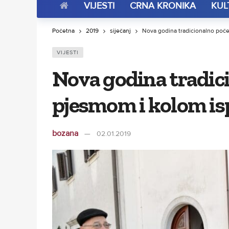
VIJESTI
CRNA KRONIKA
KUL
Početna
2019
siječanj
Nova godina tradicionalno poče
VIJESTI
Nova godina tradic
pjesmom i kolom isp
bozana
02.01.2019