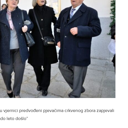
a su vjernici predvođeni pjevačima crkvenog zbora zapjevali
do leto došlo“