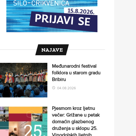
NAJAVE
Međunarodni festival
folklora u starom gradu
Bribiru
04.08.2026
Pjesmom kroz ljetnu
večer: Grižane u petak
domaćin glazbenog
druženja u sklopu 25.
Vinodolskih ljetnih