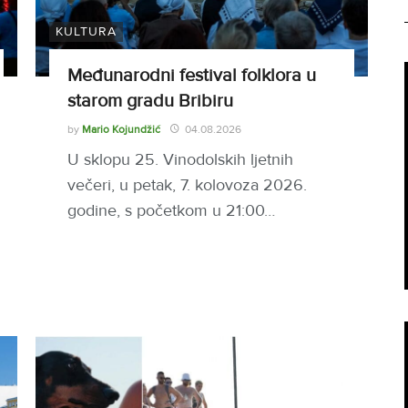
KULTURA
Međunarodni festival folklora u
starom gradu Bribiru
by
Mario Kojundžić
04.08.2026
U sklopu 25. Vinodolskih ljetnih
večeri, u petak, 7. kolovoza 2026.
godine, s početkom u 21:00…