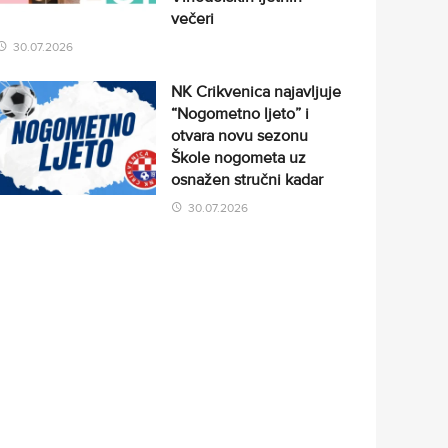
večeri
30.07.2026
NK Crikvenica najavljuje
“Nogometno ljeto” i
otvara novu sezonu
Škole nogometa uz
osnažen stručni kadar
30.07.2026