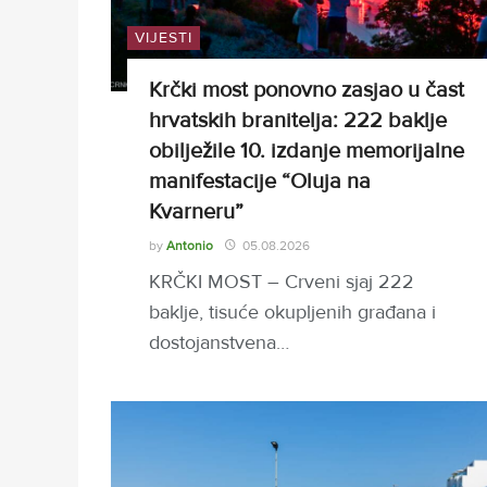
VIJESTI
Krčki most ponovno zasjao u čast
hrvatskih branitelja: 222 baklje
obilježile 10. izdanje memorijalne
manifestacije “Oluja na
Kvarneru”
by
Antonio
05.08.2026
KRČKI MOST – Crveni sjaj 222
baklje, tisuće okupljenih građana i
dostojanstvena…