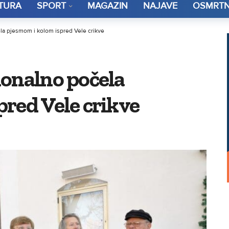
TURA
SPORT
MAGAZIN
NAJAVE
OSMRTN
la pjesmom i kolom ispred Vele crikve
ionalno počela
red Vele crikve