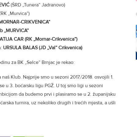
EVIĆ
(ŠRD „Tunera“ Jadranovo)
RK „Murvica“)
 „MORNAR-CRIKVENICA“
lub „MURVICA“
ATIJA CAR (RK „Mornar-Crikvenica“)
a:
URSULA BALAS (JD „Val“ Crikvenica)
dinu za BK „Selce“ Brnjac je rekao:
 naš Klub. Najprije smo u sezoni 2017./2018. osvojili 1.
 se u 3. boćarsku ligu PGŽ. U toj smo ligi u sezoni
mbicijom da budemo prvi i plasiramo se u 2. županijsku
ćarska turnira, uz nekoliko drugih i trećih mjesta, a ušli
.