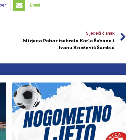
ber
Email
Sljedeći članak
Mirjana Pobor izabrala Karla Šabana i
Ivanu Knežević Šambić