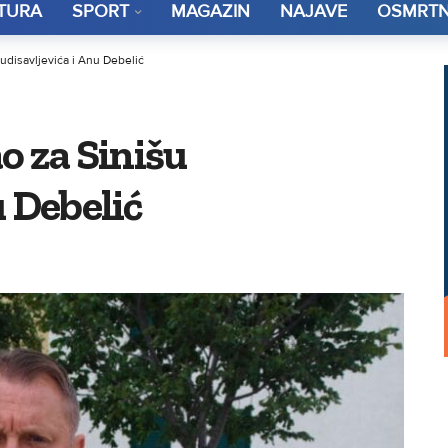
TURA
SPORT
MAGAZIN
NAJAVE
OSMRTN
Budisavljevića i Anu Debelić
o za Sinišu
u Debelić