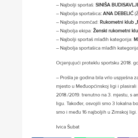
– Najbolji sportaš:
SINIŠA BUDISAVLJ
– Najbolja sportašica
: ANA DEBELIĆ
(Ž
– Najbolja momčad:
Rukometni klub
– Najbolja ekipa:
Ženski rukometni k
– Najbolji sportaš mlađih kategorija:
M
– Najbolja sportašica mlađih kategorij
Ocjenjujući proteklu sportsku 2018. go
– Prošla je godina bila vrlo uspješna za
mjesto u Međuopćinskoj ligi i plasirali
2018./2019. trenutno na 3. mjestu, s a
ligu. Također, osvojili smo 3 lokalna bo
smo i među 16 najboljih u Zimskoj ligi
Ivica Šubat