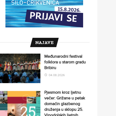
NAJAVE
Međunarodni festival
folklora u starom gradu
Bribiru
04.08.2026
Pjesmom kroz ljetnu
večer: Grižane u petak
domaćin glazbenog
druženja u sklopu 25.
Vinodolskih ljetnih