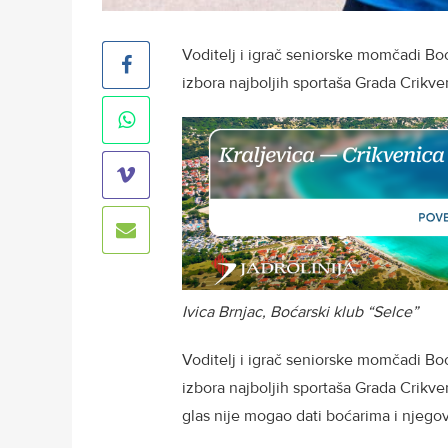
Voditelj i igrač seniorske momčadi Boć
izbora najboljih sportaša Grada Crikve
Ivica Brnjac, Boćarski klub “Selce”
Voditelj i igrač seniorske momčadi Bo
izbora najboljih sportaša Grada Crikven
glas nije mogao dati boćarima i njegov 