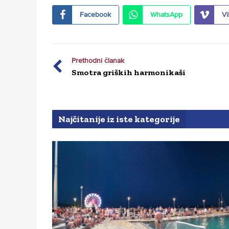
Facebook
WhatsApp
Vi
Prethodni članak
Smotra griških harmonikaši
Najčitanije iz iste kategorije