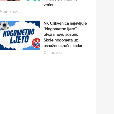
večeri
30.07.2026
NK Crikvenica najavljuje
“Nogometno ljeto” i
otvara novu sezonu
Škole nogometa uz
osnažen stručni kadar
30.07.2026