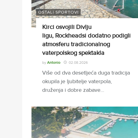
OSTALI SPORTOVI
Kirci osvojili Divlju
ligu, Rockheadsi dodatno podigli
atmosferu tradicionalnog
vaterpolskog spektakla
by
Antonio
02.08.2026
Više od dva desetljeća duga tradicija
okupila je ljubitelje vaterpola,
druženja i dobre zabave…