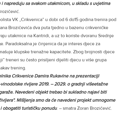
aju i napreduju sa svakom utakmicom, u skladu s uvjetima
 Brozičević.
lista VK „Crikvenica“ u dobi od 6 do15 godina trenira pod
rana Brozičevića dva puta tjedno u bazenu crikveničke
aju utakmice na Kantridi, a uz to koriste dvoranu Srednje
e. Paradoksalna je činjenica da je interes djece za
mašuje klupske trenažne kapacitete. Zbog brojnosti djece
“ treneri su često prisiljeni dijeliti djecu u više grupa
takav trening.
lnika Crikvenice Damira Rukavine na prezentaciji
-vinodolske rivijere 2019. – 2029. o gradnji višeetažne
araže. Navedeni objekt trebao bi sukladno najavi biti
Rivijera“. Mišljenja smo da će navedeni projekt umnogome
i obogatiti turističku ponudu
. – smatra Zoran Brozičević.