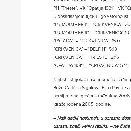
klubova, i to: VK “Primorje EB I”, VK “P
PN “Trieste”, VK “Opatija 1981” i VK “C
U dosadašnjem tijeku lige vaterpolisti 
“PRIMORJE EB I” – “CRIKVENICA” 20
“PRIMORJE EB II” – “CRIKVENICA” 10:
“PALADA” – “CRIKVENICA” 15:0
“CRIKVENICA” – “DELFIN” 5:13
“CRIKVENICA” – “TRIESTE” 2:16
“OPATIJA 1981” – “CRIKVENICA” 5:14
Najbolji strijelac naše momčadi sa 16 go
Bože Galić sa 8 golova, Fran Pavlić sa 
namijenjena igračima rođenima 2006. g
igrača rođena 2005. godine.
–
Naši dečki nastupaju u uzrasno dost
uzrastu znači veliku razliku – ne čud