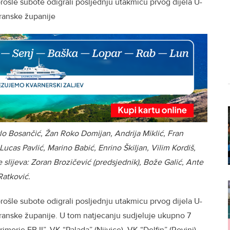
prošle subote odigrali posljednju utakmicu prvog dijela U-
oranske županije
rlo Bosančić, Žan Roko Domijan, Andrija Miklić, Fran
Lucas Pavlić, Marino Babić, Enrino Škiljan, Vilim Kordiš,
slijeva: Zoran Brozičević (predsjednik), Bože Galić, Ante
Ratković.
prošle subote odigrali posljednju utakmicu prvog dijela U-
ranske županije. U tom natjecanju sudjeluje ukupno 7