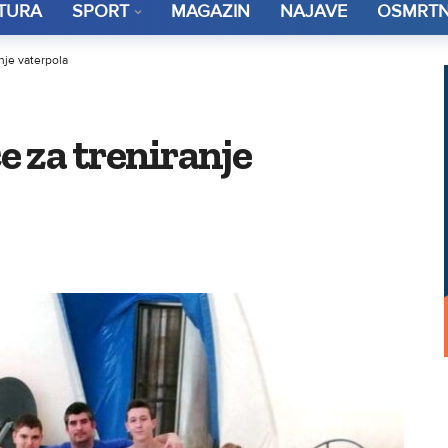
TURA
SPORT
MAGAZIN
NAJAVE
OSMRTN
nje vaterpola
ce za treniranje