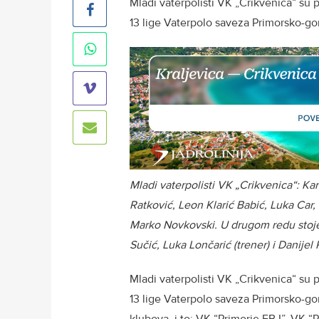
Mladi vaterpolisti VK „Crikvenica“ su 
13 lige Vaterpolo saveza Primorsko-g
Mladi vaterpolisti VK „Crikvenica“: Ka
Ratković, Leon Klarić Babić, Luka Car, 
Marko Novkovski. U drugom redu stoje 
Sučić, Luka Lončarić (trener) i Danijel 
Mladi vaterpolisti VK „Crikvenica“ su 
13 lige Vaterpolo saveza Primorsko-go