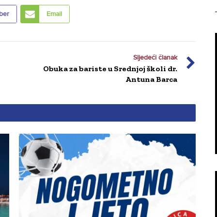
ber
Email
Sljedeći članak
Obuka za bariste u Srednjoj školi dr.
Antuna Barca