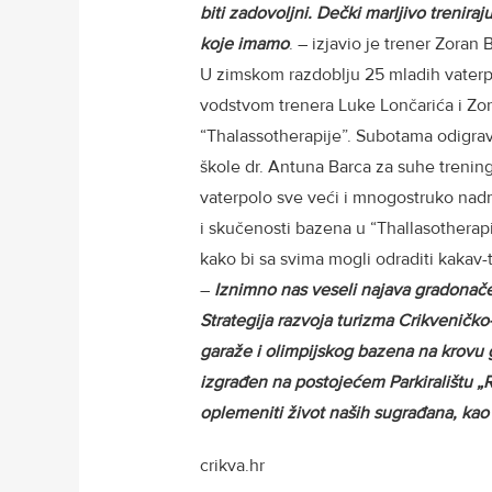
biti zadovoljni. Dečki marljivo trenir
koje imamo
. – izjavio je trener Zoran
U zimskom razdoblju 25 mladih vaterpo
vodstvom trenera Luke Lončarića i Zo
“Thalassotherapije”. Subotama odigrav
škole dr. Antuna Barca za suhe trening
vaterpolo sve veći i mnogostruko nad
i skučenosti bazena u “Thallasotherapiji
kako bi sa svima mogli odraditi kakav-
–
Iznimno nas veseli najava gradonače
Strategija razvoja turizma Crikveničko
garaže i olimpijskog bazena na krovu g
izgrađen na postojećem Parkiralištu „
oplemeniti život naših sugrađana, kao 
crikva.hr