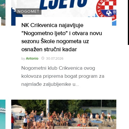
NOGOMET
NK Crikvenica najavljuje
“Nogometno ljeto” i otvara novu
sezonu Škole nogometa uz
osnažen stručni kadar
by
Antonio
30.07.2026
Nogometni klub Crikvenica ovog
kolovoza priprema bogat program za
najmlađe zaljubljenike u…