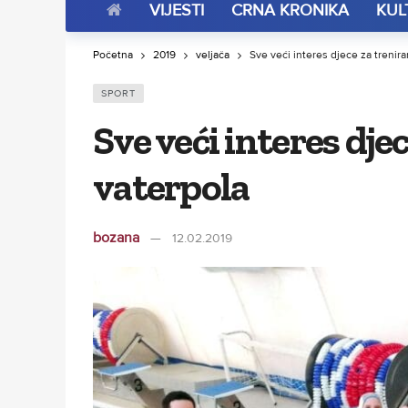
VIJESTI
CRNA KRONIKA
KUL
Početna
2019
veljača
Sve veći interes djece za trenira
SPORT
Sve veći interes dje
vaterpola
bozana
12.02.2019