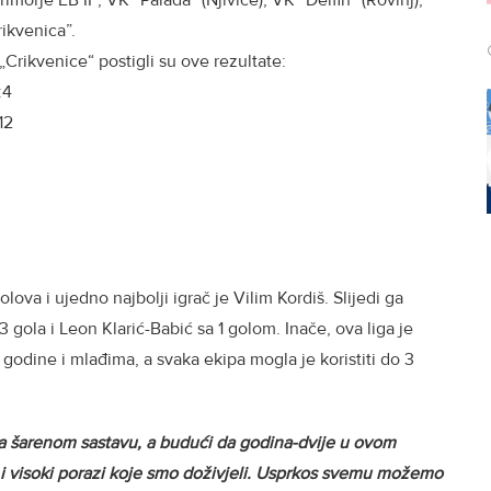
rimorje EB II”, VK “Palada” (Njivice), VK “Delfin” (Rovinj),
rikvenica”.
„Crikvenice“ postigli su ove rezultate:
:4
12
lova i ujedno najbolji igrač je Vilim Kordiš. Slijedi ga
3 gola i Leon Klarić-Babić sa 1 golom. Inače, ova liga je
odine i mlađima, a svaka ekipa mogla je koristiti do 3
a šarenom sastavu, a budući da godina-dvije u ovom
e i visoki porazi koje smo doživjeli. Usprkos svemu možemo