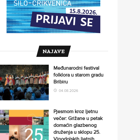
NAJAVE
Međunarodni festival
folklora u starom gradu
Bribiru
04.08.2026
Pjesmom kroz ljetnu
večer: Grižane u petak
domaćin glazbenog
druženja u sklopu 25.
Vinodolskih ljetnih