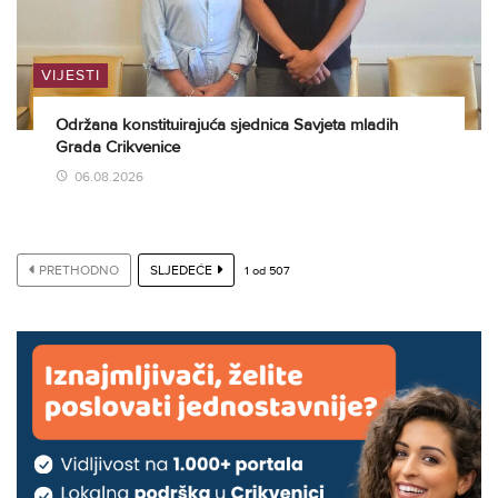
VIJESTI
Održana konstituirajuća sjednica Savjeta mladih
Grada Crikvenice
06.08.2026
PRETHODNO
SLJEDEĆE
1
od
507