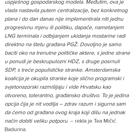
uspješnog gospodarskog modela. Međutim, ova je
vlada nastavila putem centralizacije, bez konkretnog
plana i do dan danas nije implementirala niti jednu
progresivnu mjeru ili politiku, dapače, nametanjem
LNG terminala i odbijanjem ukidanja mostarine radi
direktno na štetu građana PGŽ.
Dovoljno je samo
baciti oko na trenutne političke aktere, s jedne strane
u ponudi je beskrupulozni HDZ, s druge posrnuli
SDP, s treće populističke stranke. Amsterdamska
koalicija je okupila stranke koje slično programski i
svjetonazorski razmišljaju i vide Hrvatsku kao
otvoreno, tolerantno, građansko društvo. To je jedina
opcija čija je nit vodilja – zdrav razum i sigurna sam
da ćemo od građana ovog kraja koji dišu na jednak
način dobiti veliku potporu
. – rekla je Tea Mičić
Badurina.