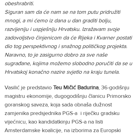
obeshrabriti.
Siguran sam da će nam se na tom putu pridružiti
mnogi, a mi ćemo iz dana u dan graditi bolju,
razvijeniju i uspješniju Hrvatsku. Izražavam svoje
zadovoljstvo činjenicom da će Rijeka i Kvarner postati
dio tog perspektivnog i snažnog političkog projekta.
Naravno, to je zasigurno dobro za sve naše
sugrađane, kojima možemo slobodno poručiti da se u
Hrvatskoj konačno nazire svjetlo na kraju tunela.
Vasilić je predstavio
Teu Mičić Badurina
, 36-godišnju
magistru ekonomije, dugogodišnju članicu Primorsko
goranskog saveza, koja sada obnaša dužnost
zamjenika predsjednika PGS-a i riječku gradsku
vijećnicu, kao kandidatkinju PGS-a na listi
Amsterdamske koalicije, na izborima za Europski