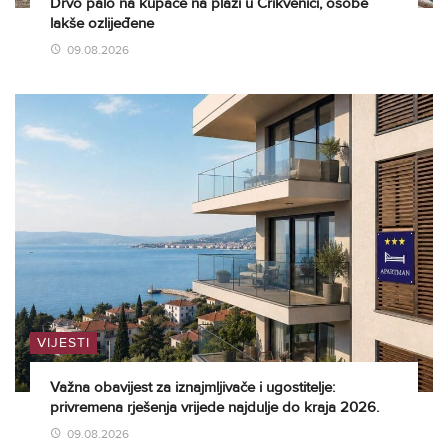
Drvo palo na kupače na plaži u Crikvenici, osobe
lakše ozlijeđene
09.08.2026
VIJESTI
Važna obavijest za iznajmljivače i ugostitelje:
privremena rješenja vrijede najdulje do kraja 2026.
09.08.2026