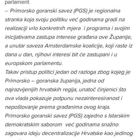
parlament.
–
Primorsko goranski savez (PGS) je regionalna
stranka koja svoju politiku već godinama gradi na
realizaciji vrlo konkretnih mjera i programa i svojim
inicijativama zastupa interese građana ove Županije,
a unutar saveza Amsterdamske koalicije, koji raste iz
dana u dan, njihovi interesi bit će zastupani i u
europskom parlamentu.
Takav pristup politici jedan od razloga zbog kojeg je
Primorsko – goranska županija, jedna od
najrazvijenijih hrvatskih regija, unatoč činjenici što
ova vlada pokazuje potpunu nezainteresiranost i
nepoštovanje prema građanima ovog kraja.
Primorsko goranski savez (PGS) zajedno s Istarskim
demokratskim saborom već godinama snažno
zagovara ideju decentralizacije Hrvatske kao jedinog