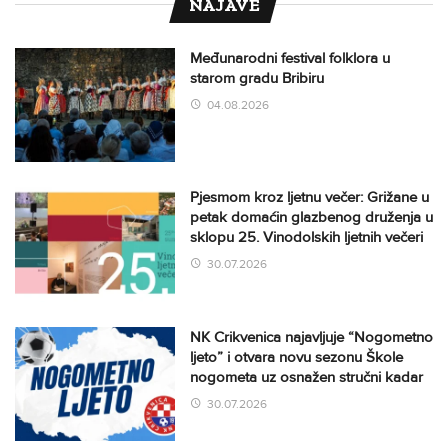
NAJAVE
Međunarodni festival folklora u
starom gradu Bribiru
04.08.2026
Pjesmom kroz ljetnu večer: Grižane u
petak domaćin glazbenog druženja u
sklopu 25. Vinodolskih ljetnih večeri
30.07.2026
NK Crikvenica najavljuje “Nogometno
ljeto” i otvara novu sezonu Škole
nogometa uz osnažen stručni kadar
30.07.2026