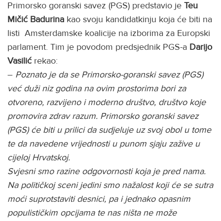
Primorsko goranski savez (PGS) predstavio je
Teu
Mičić Badurina
kao svoju kandidatkinju koja će biti na
listi Amsterdamske koalicije na izborima za Europski
parlament. Tim je povodom predsjednik PGS-a
Darijo
Vasilić
rekao:
–
Poznato je da se Primorsko-goranski savez (PGS)
već duži niz godina na ovim prostorima bori za
otvoreno, razvijeno i moderno društvo, društvo koje
promovira zdrav razum. Primorsko goranski savez
(PGS) će biti u prilici da sudjeluje uz svoj obol u tome
te da navedene vrijednosti u punom sjaju zažive u
cijeloj Hrvatskoj.
Svjesni smo razine odgovornosti koja je pred nama.
Na političkoj sceni jedini smo nažalost koji će se sutra
moći suprotstaviti desnici, pa i jednako opasnim
populističkim opcijama te nas ništa ne može