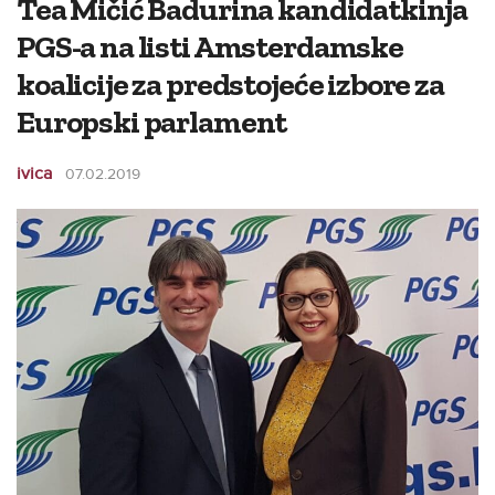
Tea Mičić Badurina kandidatkinja
PGS-a na listi Amsterdamske
koalicije za predstojeće izbore za
Europski parlament
ivica
07.02.2019