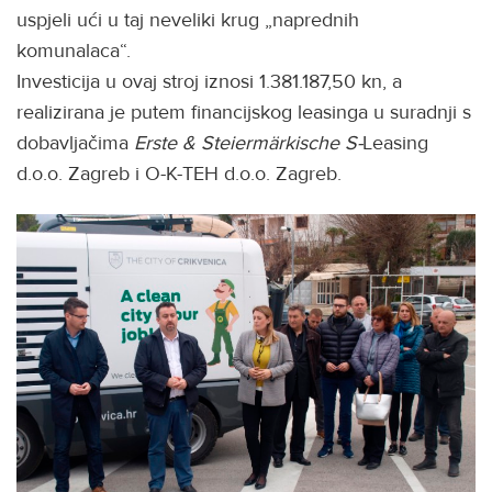
uspjeli ući u taj neveliki krug „naprednih
komunalaca“.
Investicija u ovaj stroj iznosi 1.381.187,50 kn, a
realizirana je putem financijskog leasinga u suradnji s
dobavljačima
Erste & Steiermärkische S-
Leasing
d.o.o. Zagreb i O-K-TEH d.o.o. Zagreb.