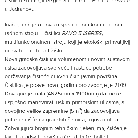
čistilicu su mogli razgledati i učenici Područne škole
u Jadranovu.
Inače, riječ je o novom specijalnom komunalnom
radnom stroju – čistilici
RAVO 5 iSERIES,
multifunkcionalnom stroju koji je ekološki prihvatljiviji
od svih drugih na tržištu.
Nova gradska čistilica volumenom i novim sustavom
usisa zadovoljava sve veće i rastuće potrebe
održavanja čistoće crikveničkih javnih površina.
Čistilica je posve nova, godina proizvodnje je 2019.
Dovoljno je mala (4625mm x 1900mm) da može
uspješno manevrirati uskim primorskim ulicama, a
dovoljno velike zapremine (5m³) da zadovoljava
potrebe čišćenja gradskih šetnica, trgova i ulica.
Zahvaljujući brojnim tehničkim rješenjima, čišćenje
javnih gradskih površina će biti brže, bolje i