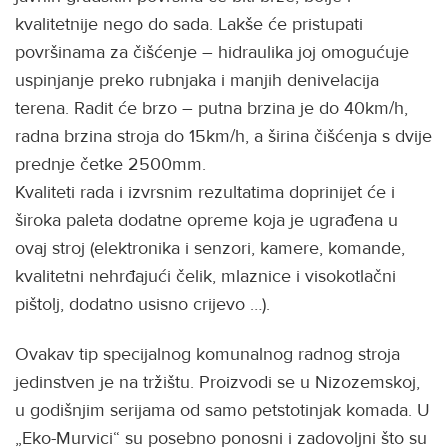
kvalitetnije nego do sada. Lakše će pristupati
površinama za čišćenje – hidraulika joj omogućuje
uspinjanje preko rubnjaka i manjih denivelacija
terena. Radit će brzo – putna brzina je do 40km/h,
radna brzina stroja do 15km/h, a širina čišćenja s dvije
prednje četke 2500mm.
Kvaliteti rada i izvrsnim rezultatima doprinijet će i
široka paleta dodatne opreme koja je ugrađena u
ovaj stroj (elektronika i senzori, kamere, komande,
kvalitetni nehrđajući čelik, mlaznice i visokotlačni
pištolj, dodatno usisno crijevo …).
Ovakav tip specijalnog komunalnog radnog stroja
jedinstven je na tržištu. Proizvodi se u Nizozemskoj,
u godišnjim serijama od samo petstotinjak komada. U
„Eko-Murvici“ su posebno ponosni i zadovoljni što su