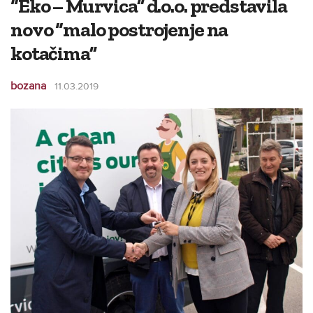
“Eko – Murvica” d.o.o. predstavila
novo “malo postrojenje na
kotačima”
bozana
11.03.2019