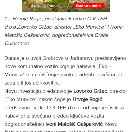
1 – Hrvoje Rogić, predstavnik tvrtke O-K-TEH
d.o.o.,Lovorko Gržac, direktor „Eko Murvice” i Ivona
Matošić Gašparović, dogradonačelnica Grada
Crikvenice
Danas je u uvali Grabrova u Jadranovu predstavljeno
novo komunalno vozilo koje je nabavila „Eko –
Murvica“ te će čišćenje javnih gradskih površina od
sada biti još učinkovitije.
Novu investiciju predstavio je
Lovorko Gržac
, direktor
„Eko Murvice“ nakon čega je
Hrvoje Rogić
predstavnik tvrtke O-K-TEH d.o.o., od koje je čistilica
nabavljena, svečano predao ključeve vozila
dogradonačelnici
Ivoni Matošić Gašparović
. Novu