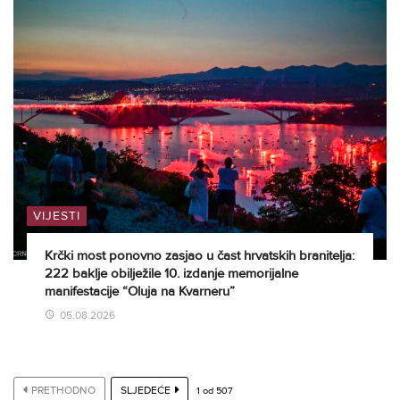
VIJESTI
Krčki most ponovno zasjao u čast hrvatskih branitelja:
222 baklje obilježile 10. izdanje memorijalne
manifestacije “Oluja na Kvarneru”
05.08.2026
PRETHODNO
SLJEDEĆE
1
od
507