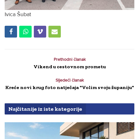
Ivica Šubat
Prethodni članak
Vikend u cestovnom prometu
Sljedeći članak
Kreće novi krug foto natječaja "Volim svoju županiju"
Najčitanije iz iste kategorije