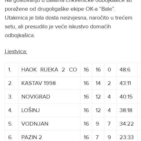
Na gostovanju u Balama crikveničke odbojkašice su
poražene od drugoligaške ekipe OK-a “Bale”.
Utakmica je bila dosta neizvjesna, naročito u trećem
setu, ali presudilo je veće iskustvo domaćih
odbojkašica.
Ljestvica:
1.
HAOK
K
RIJEKA
2
2
C
CO
16
16
0
48:6
2.
KASTAV 1998
16
14
2
43:11
3.
NOVIGRAD
16
12
4
40:15
4.
LOŠINJ
16
12
4
38:18
5.
VODNJAN
16
9
7
34:22
6.
PAZIN 2
16
7
9
23:33