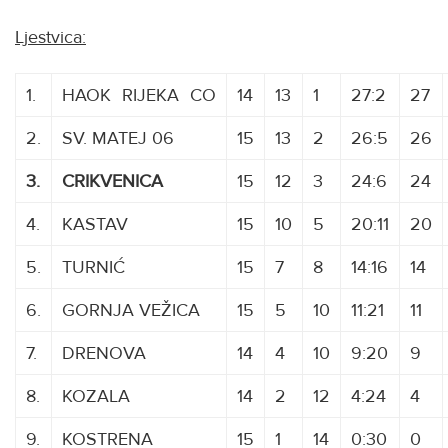
Ljestvica:
1.
HAOK
K
RIJEKA
C
CO
14
13
1
27:2
27
2.
SV. MATEJ 06
15
13
2
26:5
26
3.
CRIKVENICA
15
12
3
24:6
24
4.
KASTAV
15
10
5
20:11
20
5.
TURNIĆ
15
7
8
14:16
14
6.
GORNJA VEŽICA
15
5
10
11:21
11
7.
DRENOVA
14
4
10
9:20
9
8.
KOZALA
14
2
12
4:24
4
9.
KOSTRENA
15
1
14
0:30
0