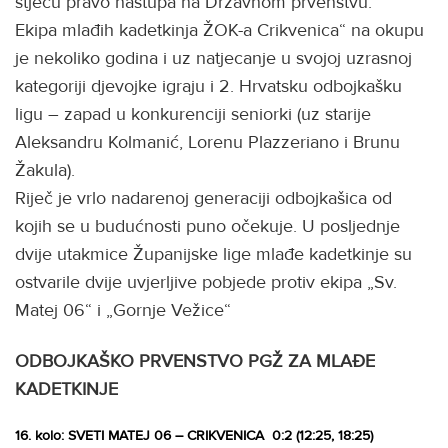
stječu pravo nastupa na Državnom prvenstvu.
Ekipa mlađih kadetkinja ŽOK-a Crikvenica“ na okupu
je nekoliko godina i uz natjecanje u svojoj uzrasnoj
kategoriji djevojke igraju i 2. Hrvatsku odbojkašku
ligu – zapad u konkurenciji seniorki (uz starije
Aleksandru Kolmanić, Lorenu Plazzeriano i Brunu
Žakula).
Riječ je vrlo nadarenoj generaciji odbojkašica od
kojih se u budućnosti puno očekuje. U posljednje
dvije utakmice Županijske lige mlađe kadetkinje su
ostvarile dvije uvjerljive pobjede protiv ekipa „Sv.
Matej 06“ i „Gornje Vežice“
ODBOJKAŠKO PRVENSTVO PGŽ ZA MLAĐE
KADETKINJE
16. kolo: SVETI MATEJ 06 – CRIKVENICA 0:2 (12:25, 18:25)