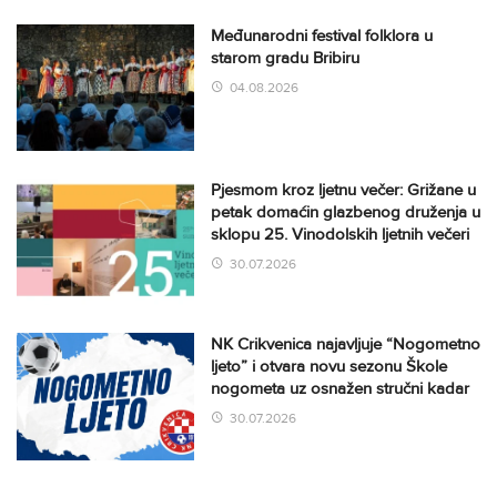
Međunarodni festival folklora u
starom gradu Bribiru
04.08.2026
Pjesmom kroz ljetnu večer: Grižane u
petak domaćin glazbenog druženja u
sklopu 25. Vinodolskih ljetnih večeri
30.07.2026
NK Crikvenica najavljuje “Nogometno
ljeto” i otvara novu sezonu Škole
nogometa uz osnažen stručni kadar
30.07.2026