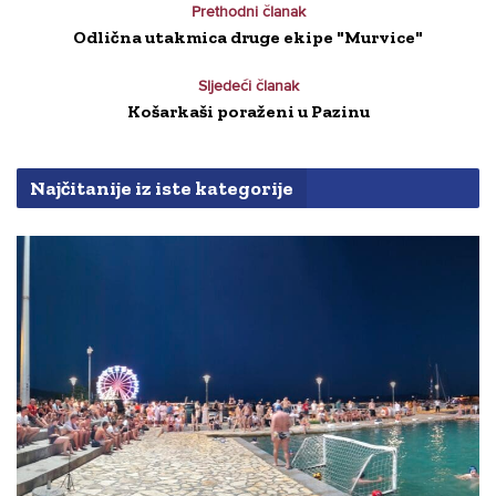
Prethodni članak
Odlična utakmica druge ekipe "Murvice"
Sljedeći članak
Košarkaši poraženi u Pazinu
Najčitanije iz iste kategorije