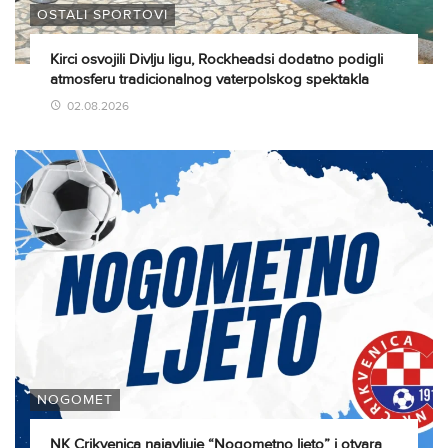
OSTALI SPORTOVI
Kirci osvojili Divlju ligu, Rockheadsi dodatno podigli
atmosferu tradicionalnog vaterpolskog spektakla
02.08.2026
NOGOMET
NK Crikvenica najavljuje “Nogometno ljeto” i otvara