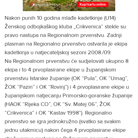
Nakon punih 10 godina mlađe kadetkinje (U14)
Ženskog odbojkaškog kluba „Crikvenica“ stekle su
pravo nastupa na Regionalnom prvenstvu. Zadnji
plasman na Regionalno prvenstvo ostvarila je ekipa
kadetkinja u natjecateljskoj sezoni 2008./09.
Na Regionalnom prvenstvu će sudjelovati ukupno 8
ekipa i to 4 prvoplasirane ekipe u županijskom
prvenstvu Istarske županije (OK “Pula”, OK “Umag”,
ŽOK “Pazin” i OK “Rovinj”) i 4 prvoplasirane ekipe u
županijskom natjecanju Primorsko-goranske županije
(HAOK “Rijeka CO”, OK “Sv. Matej 06”, ŽOK
“Crikvenica” i OK “Kastav 1998”). Regionalno
prvenstvo se igra jednokružno (svatko sa svakim
jednu utakmicu) nakon čega 4 prvoplasirane ekipe