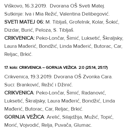
Viškovo, 16.3.2019. Dvorana OŠ Sveti Matej.
Sutkinje: Iva i Mia Režić, Valentina Delibegović.
SVETI MATEJ 06:
M. Tibljaš, Grofelnik, Kolar, Šokić,
Dizdar, Burić, Peloza, S. Tibljaš.
CRIKVENICA:
Peko-Lončar, Šimić, Luksetić, Škraljsky,
Laura Mađerić, Bondžić, Linda Mađerić, Butorac, Car,
Reljac, Brkić.
17. kolo: CRIKVENICA – GORNJA VEŽICA 2:0 (25:14, 25:17)
Crikvenica, 19.3.2019. Dvorana OŠ Zvonka Cara.
Suci: Branković, Režić i Džinić.
CRIKVENICA
: Peko-Lončar, Šimić, Radanović,
Luksetić, Škraljsky, Laura Mađerić, Bondžić, Linda
Mađerić, Butorac, Car, Reljac, Brkić.
GORNJA VEŽICA
: Arelić, Silajdžija, Mužić, Topić,
Morić, Vojvodić, Relja, Puvača, Glumac.