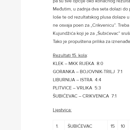
pa su sve opcije oko konačnog rezulta
Međutim, u zadnja dva seta dolazi do 
loše te od rezultatskog plusa dolaze u 
ne osvaja poen za „Crikvenicu“. Treba
Kujundžića koji je za „Šubićevac“ srušio
Tako je propuštena prilika za iznenađe
Rezultati 15. kola
:
KLEK – MKK RIJEKA 8:0
GORANKA – BOJOVNIK-TRILJ 7:1
LIBURNIJA – ISTRA 4:4
PLITVICE – VRLIKA 5:3
ŠUBIĆEVAC – CRIKVENICA 7:1
Ljestvica:
1.
ŠUBIĆEVAC
15
10