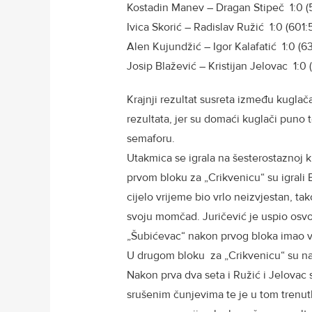
Kostadin Manev – Dragan Stipeč 1:0 (
Ivica Skorić – Radislav Ružić 1:0 (601:
Alen Kujundžić – Igor Kalafatić 1:0 (6
Josip Blažević – Kristijan Jelovac 1:0
Krajnji rezultat susreta između kuglač
rezultata, jer su domaći kuglači puno 
semaforu.
Utakmica se igrala na šesterostaznoj ku
prvom bloku za „Crikvenicu“ su igrali 
cijelo vrijeme bio vrlo neizvjestan, ta
svoju momčad. Juričević je uspio osvoj
„Šubićevac“ nakon prvog bloka imao vo
U drugom bloku za „Crikvenicu“ su nast
Nakon prva dva seta i Ružić i Jelovac s
srušenim čunjevima te je u tom trenut