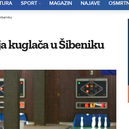
TURA
SPORT
MAGAZIN
NAJAVE
OSMRTN
Šibeniku
a kuglača u Šibeniku