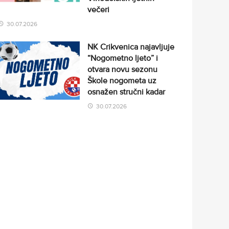
večeri
30.07.2026
NK Crikvenica najavljuje
“Nogometno ljeto” i
otvara novu sezonu
Škole nogometa uz
osnažen stručni kadar
30.07.2026