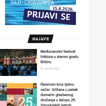
NAJAVE
Međunarodni festival
folklora u starom gradu
Bribiru
04.08.2026
Pjesmom kroz ljetnu
večer: Grižane u petak
domaćin glazbenog
druženja u sklopu 25.
Vinodolskih ljetnih