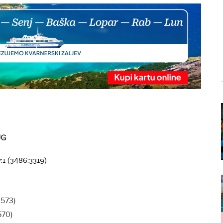
UG
1 (3486:3319)
:573)
570)