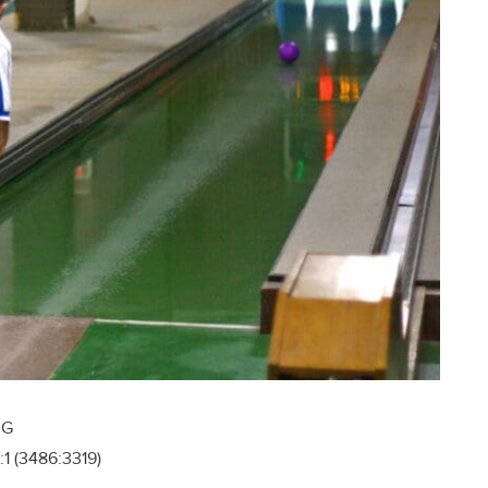
UG
1 (3486:3319)