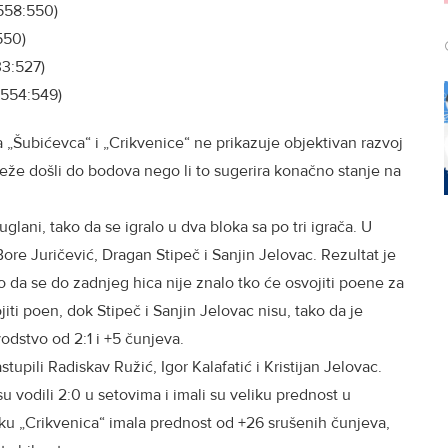
558:550)
550)
33:527)
 (554:549)
a „Šubićevca“ i „Crikvenice“ ne prikazuje objektivan razvoj
teže došli do bodova nego li to sugerira konačno stanje na
glani, tako da se igralo u dva bloka sa po tri igrača. U
Bore Juričević, Dragan Stipeč i Sanjin Jelovac. Rezultat je
ko da se do zadnjeg hica nije znalo tko će osvojiti poene za
iti poen, dok Stipeč i Sanjin Jelovac nisu, tako da je
dstvo od 2:1 i +5 čunjeva.
upili Radiskav Ružić, Igor Kalafatić i Kristijan Jelovac.
u vodili 2:0 u setovima i imali su veliku prednost u
ku „Crikvenica“ imala prednost od +26 srušenih čunjeva,