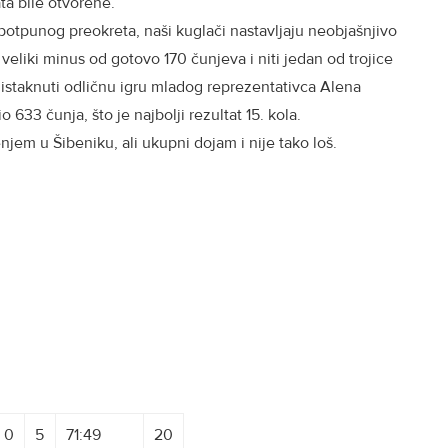
ta bile otvorene.
potpunog preokreta, naši kuglači nastavljaju neobjašnjivo
veliki minus od gotovo 170 čunjeva i niti jedan od trojice
 istaknuti odličnu igru mladog reprezentativca Alena
 633 čunja, što je najbolji rezultat 15. kola.
njem u Šibeniku, ali ukupni dojam i nije tako loš.
0
5
71:49
20