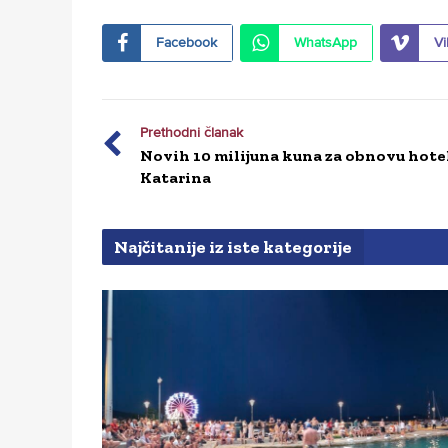
Facebook
WhatsApp
Vi
Prethodni članak
Novih 10 milijuna kuna za obnovu hote
Katarina
Najčitanije iz iste kategorije