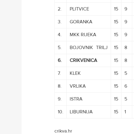
2.
PLITVICE
15
9
3.
GORANKA
15
9
4.
MKK RIJEKA
15
9
5.
BOJOVNIK
K
TRILJ
15
8
6.
CRIKVENICA
15
8
7.
KLEK
15
5
8.
VRLIKA
15
6
9.
ISTRA
15
5
10.
LIBURNIJA
15
1
crikva.hr