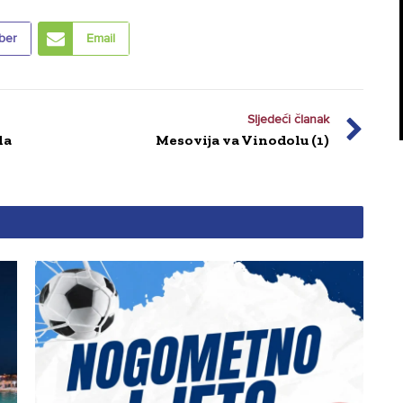
ber
Email
Sljedeći članak
la
Mesovija va Vinodolu (1)