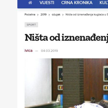
VIJESTI
CRNA KRONIKA
KUL
Početna
2019
ožujak
Ništa od iznenađenja kuglača u 
SPORT
Ništa od iznenađenj
ivica
04.03.2019