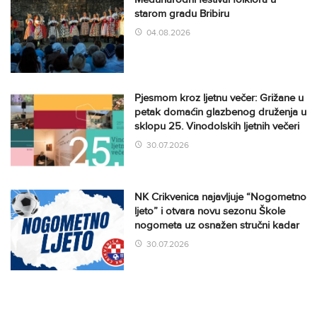
starom gradu Bribiru
04.08.2026
Pjesmom kroz ljetnu večer: Grižane u
petak domaćin glazbenog druženja u
sklopu 25. Vinodolskih ljetnih večeri
30.07.2026
NK Crikvenica najavljuje “Nogometno
ljeto” i otvara novu sezonu Škole
nogometa uz osnažen stručni kadar
30.07.2026