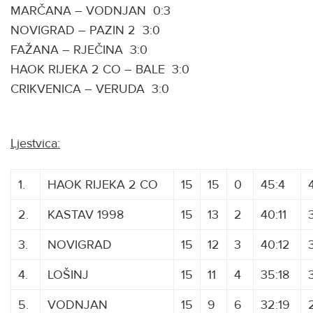
MARČANA – VODNJAN 0:3
NOVIGRAD – PAZIN 2 3:0
FAŽANA – RJEČINA 3:0
HAOK RIJEKA 2 CO – BALE 3:0
CRIKVENICA – VERUDA 3:0
Ljestvica:
1.
HAOK RIJEKA 2 CO
15
15
0
45:4
2.
KASTAV 1998
15
13
2
40:11
3.
NOVIGRAD
DDDDDD
15
12
3
40:12
4.
LOŠINJ
15
11
4
35:18
5.
VODNJAN
15
9
6
32:19