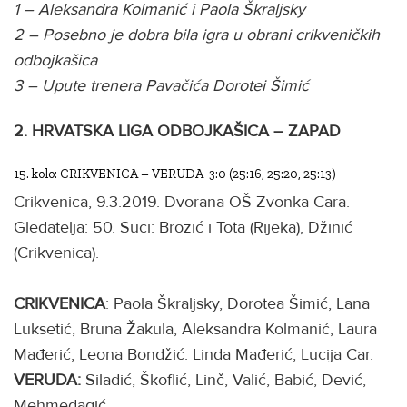
1 – Aleksandra Kolmanić i Paola Škraljsky
2 – Posebno je dobra bila igra u obrani crikveničkih
odbojkašica
3 – Upute trenera Pavačića Dorotei Šimić
2. HRVATSKA LIGA ODBOJKAŠICA – ZAPAD
15. kolo: CRIKVENICA – VERUDA 3:0 (25:16, 25:20, 25:13)
Crikvenica, 9.3.2019. Dvorana OŠ Zvonka Cara.
Gledatelja: 50. Suci: Brozić i Tota (Rijeka), Džinić
(Crikvenica).
CRIKVENICA
: Paola Škraljsky, Dorotea Šimić, Lana
Luksetić, Bruna Žakula, Aleksandra Kolmanić, Laura
Mađerić, Leona Bondžić. Linda Mađerić, Lucija Car.
VERUDA:
Siladić, Škoflić, Linč, Valić, Babić, Dević,
Mehmedagić.