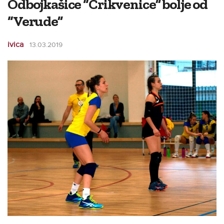
Odbojkašice “Crikvenice” bolje od
“Verude”
ivica
13.03.2019