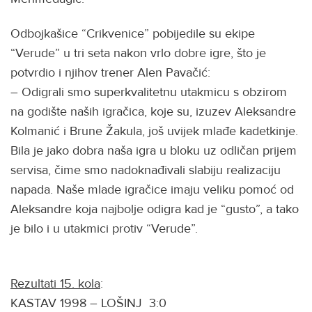
Odbojkašice “Crikvenice” pobijedile su ekipe
“Verude” u tri seta nakon vrlo dobre igre, što je
potvrdio i njihov trener Alen Pavačić:
– Odigrali smo superkvalitetnu utakmicu s obzirom
na godište naših igračica, koje su, izuzev Aleksandre
Kolmanić i Brune Žakula, još uvijek mlađe kadetkinje.
Bila je jako dobra naša igra u bloku uz odličan prijem
servisa, čime smo nadoknađivali slabiju realizaciju
napada. Naše mlade igračice imaju veliku pomoć od
Aleksandre koja najbolje odigra kad je “gusto”, a tako
je bilo i u utakmici protiv “Verude”.
Rezultati 15. kola
:
KASTAV 1998 – LOŠINJ 3:0