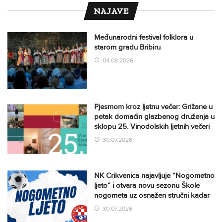
NAJAVE
Međunarodni festival folklora u
starom gradu Bribiru
04.08.2026
Pjesmom kroz ljetnu večer: Grižane u
petak domaćin glazbenog druženja u
sklopu 25. Vinodolskih ljetnih večeri
30.07.2026
NK Crikvenica najavljuje “Nogometno
ljeto” i otvara novu sezonu Škole
nogometa uz osnažen stručni kadar
30.07.2026