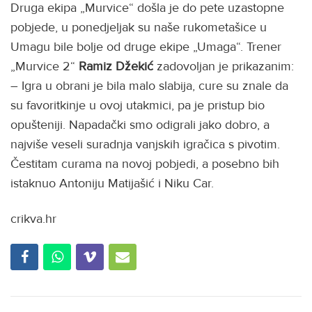
Druga ekipa „Murvice“ došla je do pete uzastopne
pobjede, u ponedjeljak su naše rukometašice u
Umagu bile bolje od druge ekipe „Umaga“. Trener
„Murvice 2“
Ramiz Džekić
zadovoljan je prikazanim:
– Igra u obrani je bila malo slabija, cure su znale da
su favoritkinje u ovoj utakmici, pa je pristup bio
opušteniji. Napadački smo odigrali jako dobro, a
najviše veseli suradnja vanjskih igračica s pivotim.
Čestitam curama na novoj pobjedi, a posebno bih
istaknuo Antoniju Matijašić i Niku Car.
crikva.hr