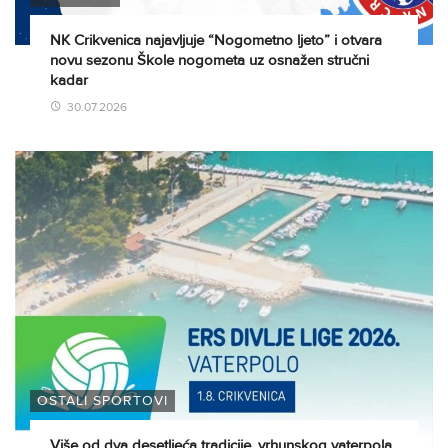
NK Crikvenica najavljuje “Nogometno ljeto” i otvara
novu sezonu Škole nogometa uz osnažen stručni
kadar
30.07.2026
OSTALI SPORTOVI
Više od dva desetljeća tradicije, vrhunskog vaterpola