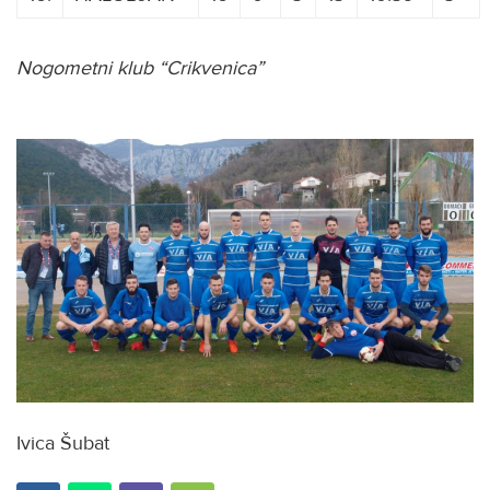
Nogometni klub “Crikvenica”
Ivica Šubat