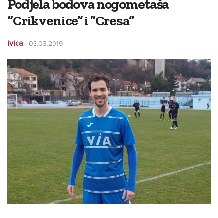
Podjela bodova nogometaša
“Crikvenice” i “Cresa”
ivica
03.03.2019