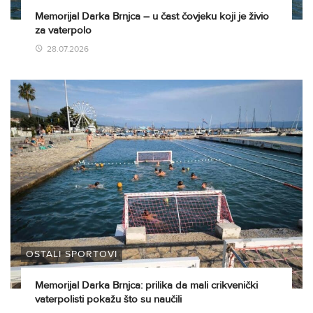
Memorijal Darka Brnjca – u čast čovjeku koji je živio
za vaterpolo
28.07.2026
OSTALI SPORTOVI
Memorijal Darka Brnjca: prilika da mali crikvenički
vaterpolisti pokažu što su naučili