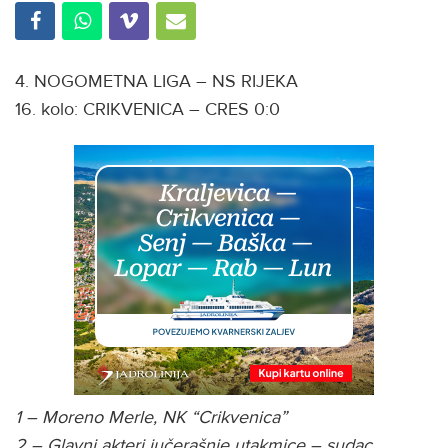
4. NOGOMETNA LIGA – NS RIJEKA
16. kolo: CRIKVENICA – CRES 0:0
1 – Moreno Merle, NK “Crikvenica”
2 – Glavni akteri jučerašnje utakmice – sudac