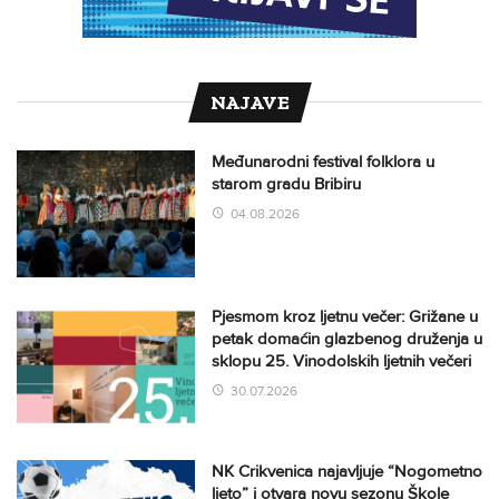
NAJAVE
Međunarodni festival folklora u
starom gradu Bribiru
04.08.2026
Pjesmom kroz ljetnu večer: Grižane u
petak domaćin glazbenog druženja u
sklopu 25. Vinodolskih ljetnih večeri
30.07.2026
NK Crikvenica najavljuje “Nogometno
ljeto” i otvara novu sezonu Škole