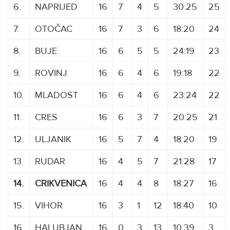
6.
NAPRIJED
16
7
4
5
30:25
25
7.
OTOČAC
16
7
3
6
18:20
24
8.
BUJE
16
6
5
5
24:19
23
9.
ROVINJ
16
6
4
6
19:18
22
10.
MLADOST
16
6
4
6
23:24
22
11.
CRES
16
6
3
7
20:25
21
12.
ULJANIK
16
5
7
4
18:20
19
13.
RUDAR
16
4
5
7
21:28
17
14.
CRIKVENICA
16
4
4
8
18:27
16
15.
VIHOR
16
3
1
12
18:40
10
16.
HALUBJAN
16
0
3
13
10:39
3