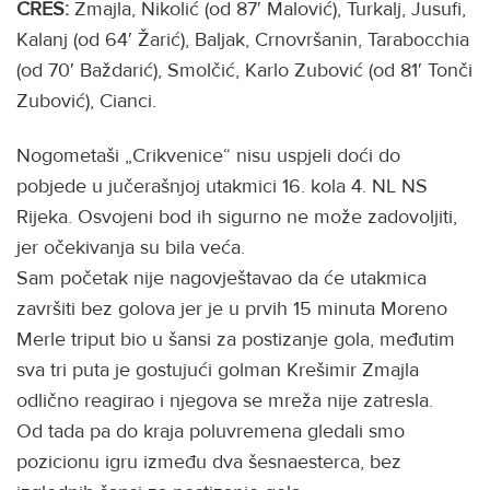
CRES:
Zmajla, Nikolić (od 87′ Malović), Turkalj, Jusufi,
Kalanj (od 64′ Žarić), Baljak, Crnovršanin, Tarabocchia
(od 70′ Baždarić), Smolčić, Karlo Zubović (od 81′ Tonči
Zubović), Cianci.
Nogometaši „Crikvenice“ nisu uspjeli doći do
pobjede u jučerašnjoj utakmici 16. kola 4. NL NS
Rijeka. Osvojeni bod ih sigurno ne može zadovoljiti,
jer očekivanja su bila veća.
Sam početak nije nagovještavao da će utakmica
završiti bez golova jer je u prvih 15 minuta Moreno
Merle triput bio u šansi za postizanje gola, međutim
sva tri puta je gostujući golman Krešimir Zmajla
odlično reagirao i njegova se mreža nije zatresla.
Od tada pa do kraja poluvremena gledali smo
pozicionu igru između dva šesnaesterca, bez