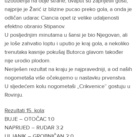
uzbuđenja na obje strane, dvaput su zaprijetili gosti,
najprije je Žarić iz blizine pucao preko gola, a onda je
odličan udarac Ciancia opet iz velike udaljenosti
efektno obranio Stipanov.
U posljednjim minutama u šansi je bio Njegovan, ali
je loše zahvatio loptu i uputio je kraj gola, a nekoliko
trenutaka kasnije pokušaj Butorca glavom također
nije urodio plodom.
Neriješen rezultat na kraju je najpravedniji, a od naših
nogometaša više očekujemo u nastavku prvenstva.
U sljedećem kolu nogometaši „Crikvenice“ gostuju u
Rovinju.
Rezultati 15. kola
:
BUJE – OTOČAC 1:0
NAPRIJED – RUDAR 3:2
ULJANIK – GROBNIČAN 2:0