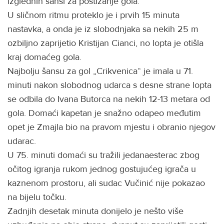
izglednih šansi za postizanje gola.
U sličnom ritmu proteklo je i prvih 15 minuta
nastavka, a onda je iz slobodnjaka sa nekih 25 m
ozbiljno zaprijetio Kristijan Cianci, no lopta je otišla
kraj domaćeg gola.
Najbolju šansu za gol „Crikvenica“ je imala u 71.
minuti nakon slobodnog udarca s desne strane lopta
se odbila do Ivana Butorca na nekih 12-13 metara od
gola. Domaći kapetan je snažno odapeo međutim
opet je Zmajla bio na pravom mjestu i obranio njegov
udarac.
U 75. minuti domaći su tražili jedanaesterac zbog
očitog igranja rukom jednog gostujućeg igrača u
kaznenom prostoru, ali sudac Vučinić nije pokazao
na bijelu točku.
Zadnjih desetak minuta donijelo je nešto više