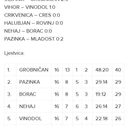
VIHOR – VINODOL 1:0
CRIKVENICA – CRES 0:0
HALUBJAN – ROVINJ 0:0
NEHAJ – BORAC 0:0
PAZINKA – MLADOST 0:2
Ljestvica:
1.
GROBNIČAN
16
13
1
2
48:20
40
2.
PAZINKA
16
8
5
3
29:14
29
3.
BORAC
16
8
5
3
19:12
29
4.
NEHAJ
16
7
6
3
26:14
27
5.
VINODOL
16
7
5
4
22:18
26