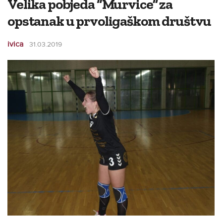
Velika pobjeda “Murvice” za
opstanak u prvoligaškom društvu
ivica
31.03.2019