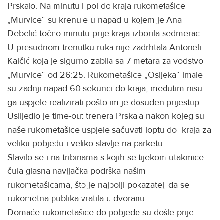
Prskalo. Na minutu i pol do kraja rukometašice
„Murvice“ su krenule u napad u kojem je Ana
Debelić točno minutu prije kraja izborila sedmerac.
U presudnom trenutku ruka nije zadrhtala Antoneli
Kalčić koja je sigurno zabila sa 7 metara za vodstvo
„Murvice“ od 26:25. Rukometašice „Osijeka“ imale
su zadnji napad 60 sekundi do kraja, međutim nisu
ga uspjele realizirati pošto im je dosuđen prijestup.
Uslijedio je time-out trenera Prskala nakon kojeg su
naše rukometašice uspjele sačuvati loptu do kraja za
veliku pobjedu i veliko slavlje na parketu.
Slavilo se i na tribinama s kojih se tijekom utakmice
čula glasna navijačka podrška našim
rukometašicama, što je najbolji pokazatelj da se
rukometna publika vratila u dvoranu.
Domaće rukometašice do pobjede su došle prije