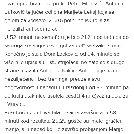
uzastopna brza gola preko Petre Filipović i Antonije
Butković te jučer odlične Marijete Lekaj koja se
golom za vodstvo (21:20) potpuno iskupila za
nerealizirani sedmerac.
U 52. minuti na semaforu je bilo 21:21 i od tada pa do
samoga kraja igralo se „gol za gol“ sa svake strane.
Konačno je stala Dora Lacković, od 54. minute se
više nije upisala u listu strijelaca, no zato se s druge
strane ukazala Antonela Kalčić. Antonela je, iako
nezaliječena i bez treninga, preuzela svu
odgovornost u napadu i u razdoblju od 53. minute pa
do kraja utakmice uspjela postići 4 (pre)važna gola za
„Murvicu“.
Posebno uzbudljiva bila je sama završnica, u 58.
minuti kod rezultata 25:25 gošće su imale igračicu
manje, ali i napad koji je završio probijanjem Marije