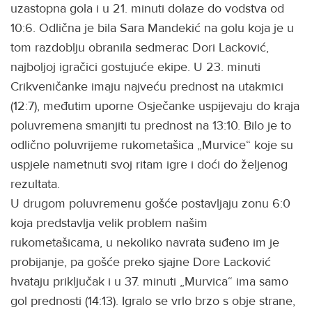
uzastopna gola i u 21. minuti dolaze do vodstva od
10:6. Odlična je bila Sara Mandekić na golu koja je u
tom razdoblju obranila sedmerac Dori Lacković,
najboljoj igračici gostujuće ekipe. U 23. minuti
Crikveničanke imaju najveću prednost na utakmici
(12:7), međutim uporne Osječanke uspijevaju do kraja
poluvremena smanjiti tu prednost na 13:10. Bilo je to
odlično poluvrijeme rukometašica „Murvice“ koje su
uspjele nametnuti svoj ritam igre i doći do željenog
rezultata.
U drugom poluvremenu gošće postavljaju zonu 6:0
koja predstavlja velik problem našim
rukometašicama, u nekoliko navrata suđeno im je
probijanje, pa gošće preko sjajne Dore Lacković
hvataju priključak i u 37. minuti „Murvica“ ima samo
gol prednosti (14:13). Igralo se vrlo brzo s obje strane,