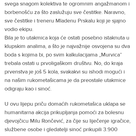
svega snagom kolektiva te ogromnim angažmanom i
borbenošću za što zaslužuju sve čestitke. Naravno,
sve čestitke i treneru Mladenu Prskalu koji je sjajno
vodio ekipu.
Bila je to utakmica koja će ostati posebno istaknuta u
klupskim analima, a što je najvažnije osvojena su dva
boda s kojima bi, po svim kalkulacijama „Murvica“
trebala ostati u prvoligaškom društvu. No, do kraja
prvenstva je još 5 kola, svakakvi su ishodi mogući i
na našim rukometašicama je da preostale utakmice
odigraju kao i sinoć.
U ovu lijepu priču domaćih rukometašica uklapa se
humanitarna akcija prikupljanja pomoći za bolesnu
djevojčicu Milu Rončević, za čije su liječenje igračice,
službene osobe i gledatelji sinoć prikupili 3.900