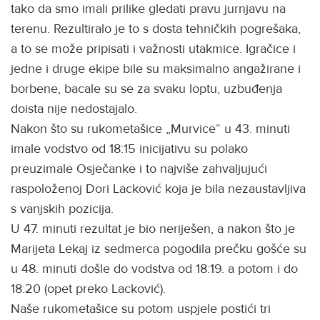
tako da smo imali prilike gledati pravu jurnjavu na
terenu. Rezultiralo je to s dosta tehničkih pogrešaka,
a to se može pripisati i važnosti utakmice. Igračice i
jedne i druge ekipe bile su maksimalno angažirane i
borbene, bacale su se za svaku loptu, uzbuđenja
doista nije nedostajalo.
Nakon što su rukometašice „Murvice“ u 43. minuti
imale vodstvo od 18:15 inicijativu su polako
preuzimale Osječanke i to najviše zahvaljujući
raspoloženoj Dori Lacković koja je bila nezaustavljiva
s vanjskih pozicija.
U 47. minuti rezultat je bio neriješen, a nakon što je
Marijeta Lekaj iz sedmerca pogodila prečku gošće su
u 48. minuti došle do vodstva od 18:19. a potom i do
18:20 (opet preko Lacković).
Naše rukometašice su potom uspjele postići tri