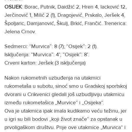
OSIJEK
: Borac, Putnik, Daidžić 2, Hren 4, lacković 12,
Jerčinović 1, Milić 2 (1), Dragojević, Prskalo, Jeršek 4,
Špoljaric, Damjanović, Škulj, Brkić, Frančić. Trenerica:
Jelena Crnov.
Sedmerci: “Murvica”: 8 (7); “Osijek”: 2 (1).
Isključenja: “Murvica”: 4′; “Osijek”: 8′.
Crveni karton: Jeršek (3 isključenja)
Nakon rukometnih uzbuđenja na utakmici
rukometaša u subotu, sinoć smo u Gradskoj sportskoj
dvorani u Crikvenici gledali još uzbudljiviju utakmicu
između rukometašica „Murvice“ i „Osijeka“.
Ova je utakmica ipak imala kudikamo veću težinu, jer
u igri su bili bodovi „koji život znače“ za opstanak u
prvoligaškom društvu. Prije ove utakmice „Murvica“ i