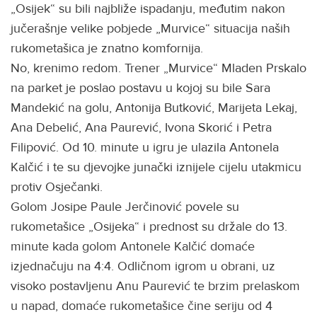
„Osijek“ su bili najbliže ispadanju, međutim nakon
jučerašnje velike pobjede „Murvice“ situacija naših
rukometašica je znatno komfornija.
No, krenimo redom. Trener „Murvice“ Mladen Prskalo
na parket je poslao postavu u kojoj su bile Sara
Mandekić na golu, Antonija Butković, Marijeta Lekaj,
Ana Debelić, Ana Paurević, Ivona Skorić i Petra
Filipović. Od 10. minute u igru je ulazila Antonela
Kalčić i te su djevojke junački iznijele cijelu utakmicu
protiv Osječanki.
Golom Josipe Paule Jerčinović povele su
rukometašice „Osijeka“ i prednost su držale do 13.
minute kada golom Antonele Kalčić domaće
izjednačuju na 4:4. Odličnom igrom u obrani, uz
visoko postavljenu Anu Paurević te brzim prelaskom
u napad, domaće rukometašice čine seriju od 4