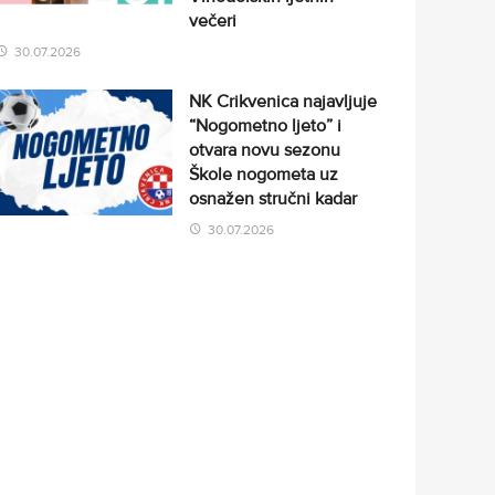
večeri
30.07.2026
NK Crikvenica najavljuje
“Nogometno ljeto” i
otvara novu sezonu
Škole nogometa uz
osnažen stručni kadar
30.07.2026