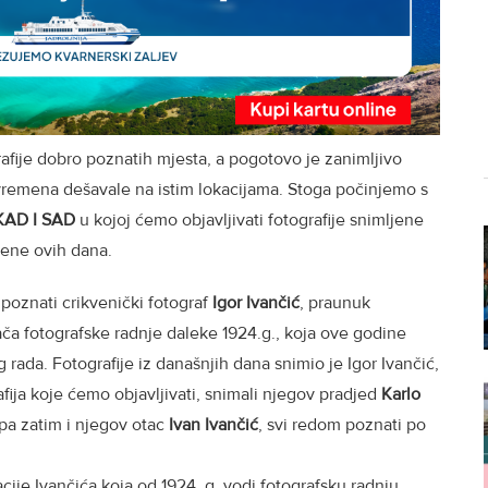
grafije dobro poznatih mjesta, a pogotovo je zanimljivo
vremena dešavale na istim lokacijama. Stoga počinjemo s
AD I SAD
u kojoj ćemo objavljivati fotografije snimljene
ljene ovih dana.
 poznati crikvenički fotograf
Igor Ivančić
, praunuk
ča fotografske radnje daleke 1924.g., koja ove godine
ada. Fotografije iz današnjih dana snimio je Igor Ivančić,
afija koje ćemo objavljivati, snimali njegov pradjed
Karlo
 pa zatim i njegov otac
Ivan Ivančić
, svi redom poznati po
cije Ivančića koja od 1924. g. vodi fotografsku radnju,