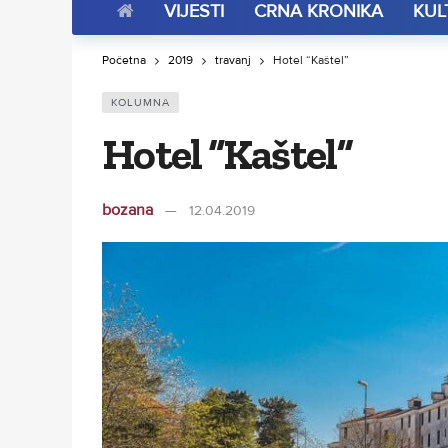
VIJESTI
CRNA KRONIKA
KUL
Početna
2019
travanj
Hotel “Kaštel”
KOLUMNA
Hotel “Kaštel”
bozana
12.04.2019