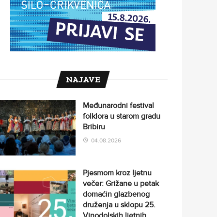
NAJAVE
Međunarodni festival
folklora u starom gradu
Bribiru
04.08.2026
Pjesmom kroz ljetnu
večer: Grižane u petak
domaćin glazbenog
druženja u sklopu 25.
Vinodolskih ljetnih