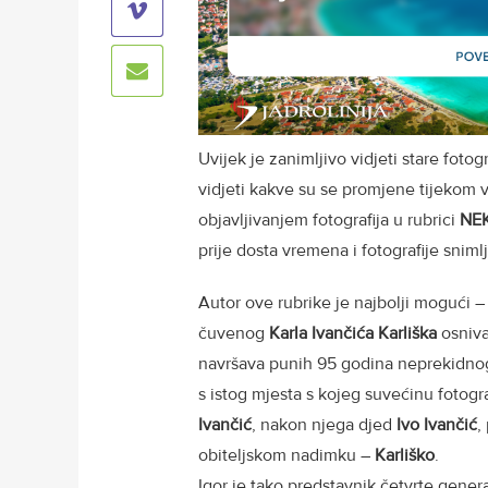
Uvijek je zanimljivo vidjeti stare foto
vidjeti kakve su se promjene tijekom 
objavljivanjem fotografija u rubrici
NEK
prije dosta vremena i fotografije snim
Autor ove rubrike je najbolji mogući –
čuvenog
Karla Ivančića Karliška
osniva
navršava punih 95 godina neprekidnog r
s istog mjesta s kojeg suvećinu fotogr
Ivančić
, nakon njega djed
Ivo Ivančić
,
obiteljskom nadimku –
Karliško
.
Igor je tako predstavnik četvrte genera