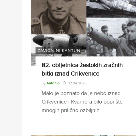
ZAVIČAJNI KANTUN
82. obljetnica žestokih zračnih
bitki iznad Crikvenice
by
Antonio
02.04.2026
Malo je poznato da je nebo iznad
Crikvenice i Kvarnera bilo poprište
mnogih prilično ozbiljnih…