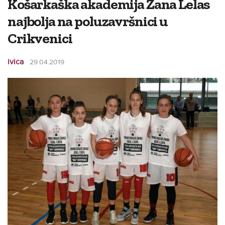
Košarkaška akademija Žana Lelas
najbolja na poluzavršnici u
Crikvenici
ivica
29.04.2019