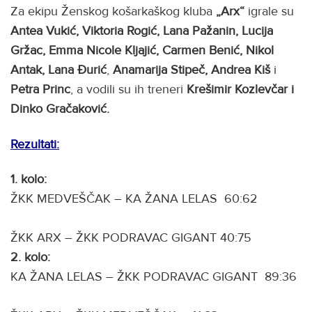
Za ekipu Ženskog košarkaškog kluba
„Arx“
igrale su
Antea
Vukić, Viktoria Rogić, Lana Pažanin, Lucija
Gržac, Emma Nicole Kljajić, Carmen Benić, Nikol
Antak, Lana Đurić
,
Anamarija Stipeč, Andrea Kiš
i
Petra Princ
, a vodili su ih treneri
Krešimir Kozlevčar
i
Dinko Gračaković.
Rezultati:
1. kolo:
ŽKK MEDVEŠČAK – KA ŽANA LELAS 60:62
ŽKK ARX – ŽKK PODRAVAC GIGANT 40:75
2. kolo:
KA ŽANA LELAS – ŽKK PODRAVAC GIGANT 89:36