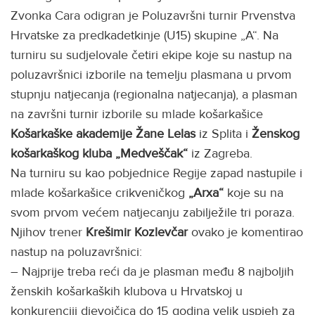
Zvonka Cara odigran je Poluzavršni turnir Prvenstva
Hrvatske za predkadetkinje (U15) skupine „A“. Na
turniru su sudjelovale četiri ekipe koje su nastup na
poluzavršnici izborile na temelju plasmana u prvom
stupnju natjecanja (regionalna natjecanja), a plasman
na završni turnir izborile su mlade košarkašice
Košarkaške akademije Žane Lelas
iz Splita i
Ženskog
košarkaškog kluba „Medveščak“
iz Zagreba.
Na turniru su kao pobjednice Regije zapad nastupile i
mlade košarkašice crikveničkog
„Arxa“
koje su na
svom prvom većem natjecanju zabilježile tri poraza.
Njihov trener
Krešimir Kozlevčar
ovako je komentirao
nastup na poluzavršnici:
– Najprije treba reći da je plasman među 8 najboljih
ženskih košarkaških klubova u Hrvatskoj u
konkurenciji djevojčica do 15 godina velik uspjeh za