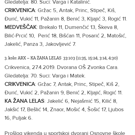
Gledatelja: 80. Suci: Varga i Katalinić.
CRIKVENICA
: Gržac 5, Antak, Princ, Stipeč, Kiš,
Đurić, Vukić 11, Pažanin 8, Benić 3, Kljajić 3, Rogić 11.
MEDVEŠČAK
: Brekalo 11, Dumenčić 13, Škeva 8,
Bilić-Prcić 10, Perić 18, Bišćan 11, Posarić 2, Matošić,
Jakelić, Panza 3, Jakovljević 7.
3. kolo: ARX – KA ŽANA LELAS 33:103 (11:35, 15:24, 3:14, 4:30)
Crikvenica, 27.4.2019. Dvorana OŠ Zvonka Cara.
Gledatelja: 70. Suci: Varga i Matek.
CRIKVENICA
: Gržac 7, Antak, Princ, Stipeč, Kiš 2,
Đurić, Vukić 2, Pažanin 9, Benić 2, Kljajić, Rogić 11.
KA ŽANA LELAS
: Jakelić 6, Nejašmić 15, Kilić 8,
Jakšić 17, Bešlić 14, Znaor, Mošić 4, Šošić 17, Ljubos
16, Puljak 6.
Prošlog vikenda u sportskoj dvorani Osnovne škole