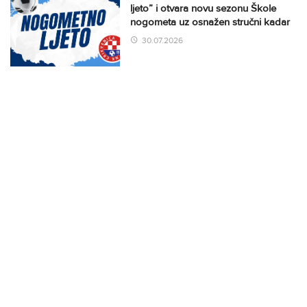
ljeto” i otvara novu sezonu Škole
nogometa uz osnažen stručni kadar
30.07.2026