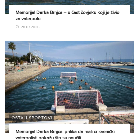
Memorijal Darka Brnjca – u čast čovjeku koji je živio
za vaterpolo
28.07.2026
OSTALI SPORTOVI
Memorijal Darka Brnjca: prilika da mali crikvenički
vaterpolisti pokažu što su naučili