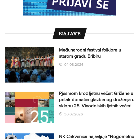
NAJAVE
Međunarodni festival folklora u
starom gradu Bribiru
04.08.2026
Pjesmom kroz ljetnu večer: Grižane u
petak domaćin glazbenog druženja u
sklopu 25. Vinodolskih ljetnih večeri
30.07.2026
NK Crikvenica najavljuje “Nogometno