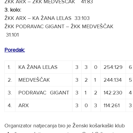
ŽKK ARX – ŽKK MEDVEŠČAK 41:83
3. kolo:
ŽKK ARX – KA ŽANA LELAS 33:103
ŽKK PODRAVAC GIGANT – ŽKK MEDVEŠČAK
31:101
Poredak:
1.
KA ŽANA LELAS
3
3
0
254:129
6
2.
MEDVEŠČAK
3
2
1
244:134
5
3.
PODRAVAC
C
GIGANT
3
1
2
142:230
4
4.
ARX
3
0
3
114:261
3
Organizator natjecanja bio je Ženski košarkaški klub