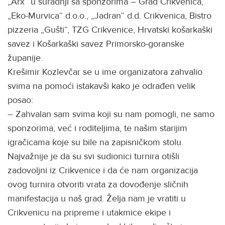
„Arx“ u suradnji sa sponzorima – Grad Crikvenica,
„Eko-Murvica“ d.o.o., „Jadran“ d.d. Crikvenica, Bistro
pizzeria „Gušti“, TZG Crikvenice, Hrvatski košarkaški
savez i Košarkaški savez Primorsko-goranske
županije.
Krešimir Kozlevčar se u ime organizatora zahvalio
svima na pomoći istakavši kako je odrađen velik
posao:
– Zahvalan sam svima koji su nam pomogli, ne samo
sponzorima, već i roditeljima, te našim starijim
igračicama koje su bile na zapisničkom stolu.
Najvažnije je da su svi sudionici turnira otišli
zadovoljni iz Crikvenice i da će nam organizacija
ovog turnira otvoriti vrata za dovođenje sličnih
manifestacija u naš grad. Želja nam je vratiti u
Crikvenicu na pripreme i utakmice ekipe i