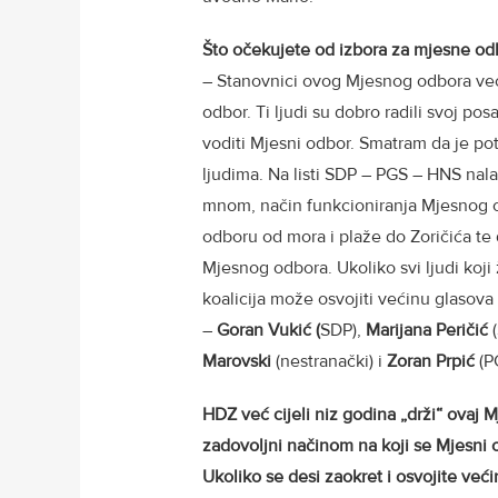
Što očekujete od izbora za mjesne od
– Stanovnici ovog Mjesnog odbora već n
odbor. Ti ljudi su dobro radili svoj po
voditi Mjesni odbor. Smatram da je pot
ljudima. Na listi SDP – PGS – HNS nala
mnom, način funkcioniranja Mjesnog o
odboru od mora i plaže do Zoričića te
Mjesnog odbora. Ukoliko svi ljudi koj
koalicija može osvojiti većinu glasova
–
Goran Vukić (
SDP),
Marijana Peričić
(
Marovski
(nestranački) i
Zoran Prpić
(P
HDZ već cijeli niz godina „drži“ ovaj 
zadovoljni načinom na koji se Mjesni 
Ukoliko se desi zaokret i osvojite ve