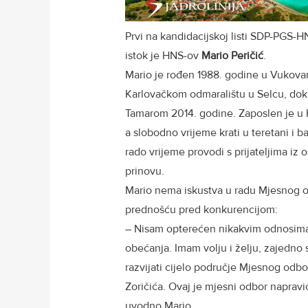
Prvi na kandidacijskoj listi SDP-PGS-
istok je HNS-ov
Mario Peričić
.
Mario je rođen 1988. godine u Vukovaru
Karlovačkom odmaralištu u Selcu, dok s
Tamarom 2014. godine. Zaposlen je u 
a slobodno vrijeme krati u teretani i ba
rado vrijeme provodi s prijateljima iz
prinovu.
Mario nema iskustva u radu Mjesnog o
prednošću pred konkurencijom:
– Nisam opterećen nikakvim odnosima i
obećanja. Imam volju i želju, zajedno
razvijati cijelo područje Mjesnog odbo
Zoričića. Ovaj je mjesni odbor napravi
uvodno Mario.