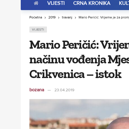
VIJESTI
CRNA KRONIKA
KUL
Početna
2019
travanj
Mario Peričić: Vrijeme je za pr
VIJESTI
Mario Peričić: Vrij
načinu vođenja Mje
Crikvenica – istok
bozana
23.04.2019