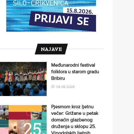
NAJAVE
Međunarodni festival
folklora u starom gradu
Bribiru
04.08.2026
Pjesmom kroz ljetnu
večer: Grižane u petak
domaćin glazbenog
druženja u sklopu 25.
Vinodolskih ljetnih