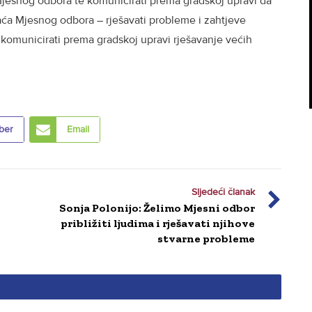
av Mjesnog odbora te komunicirati prema gradskoj upravi da
adaća Mjesnog odbora – rješavati probleme i zahtjeve
komunicirati prema gradskoj upravi rješavanje većih
ber
Email
Sljedeći članak
Sonja Polonijo: Želimo Mjesni odbor
približiti ljudima i rješavati njihove
stvarne probleme