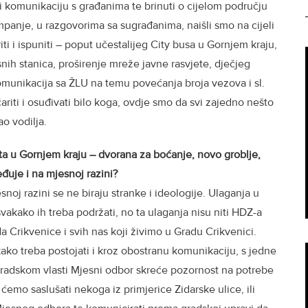
liti komunikaciju s građanima te brinuti o cijelom području
anje, u razgovorima sa sugrađanima, naišli smo na cijeli
iti i ispuniti – poput učestalijeg City busa u Gornjem kraju,
nih stanica, proširenje mreže javne rasvjete, dječjeg
 komunikacija sa ŽLU na temu povećanja broja vezova i sl.
riti i osuđivati bilo koga, ovdje smo da svi zajedno nešto
ao vodilja.
ata u Gornjem kraju – dvorana za boćanje, novo groblje,
eđuje i na mjesnoj razini?
j razini se ne biraju stranke i ideologije. Ulaganja u
svakako ih treba podržati, no ta ulaganja nisu niti HDZ-a
 Crikvenice i svih nas koji živimo u Gradu Crikvenici.
ko treba postojati i kroz obostranu komunikaciju, s jedne
 gradskom vlasti Mjesni odbor skreće pozornost na potrebe
ćemo saslušati nekoga iz primjerice Zidarske ulice, ili