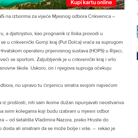
HNS na izborima za vijeće Mjesnog odbora Crikvenica –
, a djetinjstvo, kao prognanik iz Iloka provodi u
e u crikvenički Gornji kraj (Put Dolca) vraća sa suprugom
Hrvatskom operateru prijenosnog sustava (HOPS) u Rijeci,
veći se sportom. Zaljubljenik je u crikvenički kraj i vrlo
 osnovne škole. Uskoro, on i njegova supruga očekuju
dbora, no upravo tu činjenicu smatra svojom najvećom
z prošlosti, niti sam ikome dužan ispunjavati neostvariva
 sa svim kolegama koji budu izabrani u mjesni odbor
ra – od šetališta Vladimira Nazora, preko Hruste do
o dosta ali smatram da se može bolje i više. – rekao je