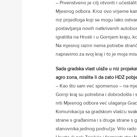
– Prvenstveno je cilj otvoriti i učesta
Mjesnog odbora. Kroz ovo vrijeme kamp
niz prijedloga koji se mogu lako ostvar
postavljanja novih natkrivenih autobus
igrališta na Hrusti i u Gornjem kraju,
Na mjesnoj razini nema potrebe stranča
napravimo za svoj kraj i to je moja mis
Sada gradska vlast ulaže u niz projek
agro zona, mislite li da zato HDZ pobj
– Kao što sam već spomenuo – na mjesno
Gornji kraj su potrebna i dobrodošla i 
niti Mjesnog odbora već ulaganja Grada
Komunikacija sa gradskom vlašću svaka
strane s građanima i s druge strane s
stanovnika jednog područja. Vrlo rado 