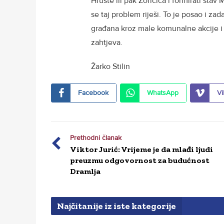
Hruste ili pak Zoričića i formirati st
se taj problem riješi. To je posao i z
građana kroz male komunalne akcije i 
zahtjeva.
Žarko Stilin
Facebook
WhatsApp
Vi
Prethodni članak
Viktor Jurić: Vrijeme je da mlađi ljudi
preuzmu odgovornost za budućnost
Dramlja
Najčitanije iz iste kategorije