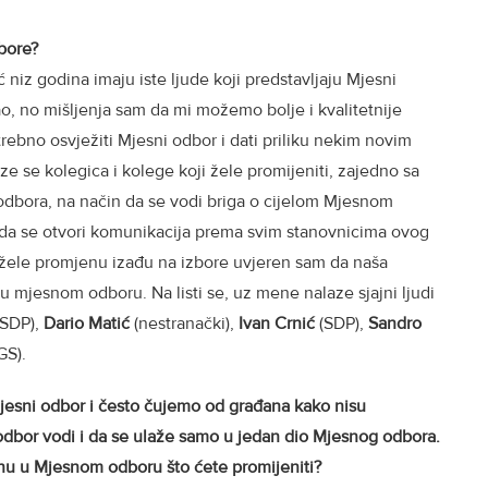
bore?
iz godina imaju iste ljude koji predstavljaju Mjesni
sao, no mišljenja sam da mi možemo bolje i kvalitetnije
rebno osvježiti Mjesni odbor i dati priliku nekim novim
ze se kolegica i kolege koji žele promijeniti, zajedno sa
dbora, na način da se vodi briga o cijelom Mjesnom
 da se otvori komunikacija prema svim stanovnicima ovog
i žele promjenu izađu na izbore uvjeren sam da naša
 u mjesnom odboru. Na listi se, uz mene nalaze sjajni ljudi
SDP),
Dario Matić
(nestranački),
Ivan Crnić
(SDP),
Sandro
GS).
Mjesni odbor i često čujemo od građana kako nisu
odbor vodi i da se ulaže samo u jedan dio Mjesnog odbora.
ćinu u Mjesnom odboru što ćete promijeniti?