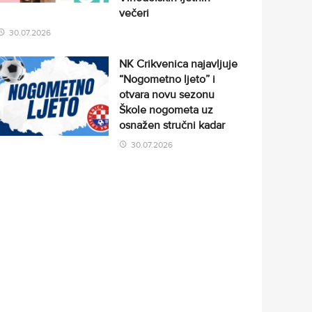
večeri
30.07.2026
NK Crikvenica najavljuje
“Nogometno ljeto” i
otvara novu sezonu
Škole nogometa uz
osnažen stručni kadar
30.07.2026