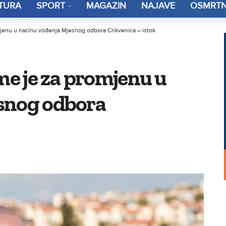
TURA
SPORT
MAGAZIN
NAJAVE
OSMRTN
omjenu u načinu vođenja Mjesnog odbora Crikvenica – istok
eme je za promjenu u
snog odbora