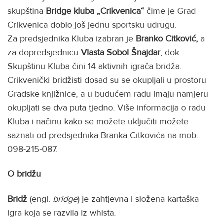
skupština
Bridge kluba „Crikvenica“
čime je Grad
Crikvenica dobio još jednu sportsku udrugu.
Za predsjednika Kluba izabran je
Branko Citković,
a
za dopredsjednicu
Vlasta Sobol Šnajdar
, dok
Skupštinu Kluba čini 14 aktivnih igrača bridža.
Crikvenički bridžisti dosad su se okupljali u prostoru
Gradske knjižnice, a u budućem radu imaju namjeru
okupljati se dva puta tjedno. Više informacija o radu
Kluba i načinu kako se možete uključiti možete
saznati od predsjednika Branka Citkovića na mob.
098-215-087.
O bridžu
Bridž
(engl.
bridge
) je zahtjevna i složena kartaška
igra koja se razvila iz whista.