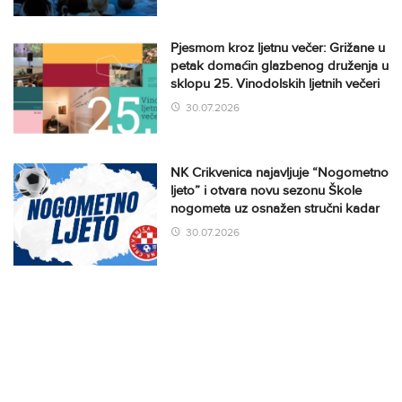
Pjesmom kroz ljetnu večer: Grižane u
petak domaćin glazbenog druženja u
sklopu 25. Vinodolskih ljetnih večeri
30.07.2026
NK Crikvenica najavljuje “Nogometno
ljeto” i otvara novu sezonu Škole
nogometa uz osnažen stručni kadar
30.07.2026