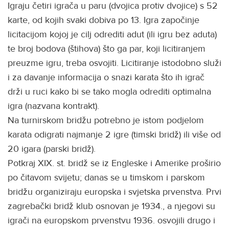
Igraju četiri igrača u paru (dvojica protiv dvojice) s 52
karte, od kojih svaki dobiva po 13. Igra započinje
licitacijom kojoj je cilj odrediti adut (ili igru bez aduta)
te broj bodova (štihova) što ga par, koji licitiranjem
preuzme igru, treba osvojiti. Licitiranje istodobno služi
i za davanje informacija o snazi karata što ih igrač
drži u ruci kako bi se tako mogla odrediti optimalna
igra (nazvana kontrakt).
Na turnirskom bridžu potrebno je istom podjelom
karata odigrati najmanje 2 igre (timski bridž) ili više od
20 igara (parski bridž).
Potkraj XIX. st. bridž se iz Engleske i Amerike proširio
po čitavom svijetu; danas se u timskom i parskom
bridžu organiziraju europska i svjetska prvenstva. Prvi
zagrebački bridž klub osnovan je 1934., a njegovi su
igrači na europskom prvenstvu 1936. osvojili drugo i