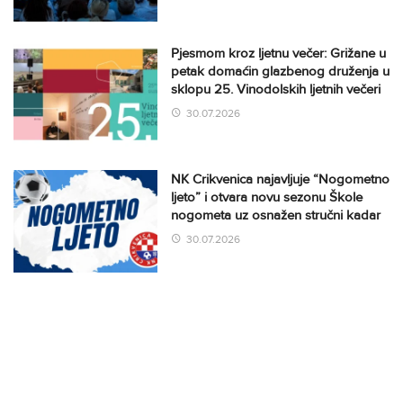
Pjesmom kroz ljetnu večer: Grižane u
petak domaćin glazbenog druženja u
sklopu 25. Vinodolskih ljetnih večeri
30.07.2026
NK Crikvenica najavljuje “Nogometno
ljeto” i otvara novu sezonu Škole
nogometa uz osnažen stručni kadar
30.07.2026