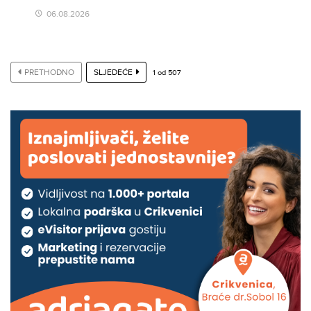
06.08.2026
PRETHODNO
SLJEDEĆE
1
od
507