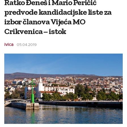
Ratko Đeneš i Mario Peričić
predvode kandidacijske liste za
izbor članova Vijeća MO
Crikvenica – istok
ivica
05.04.2019