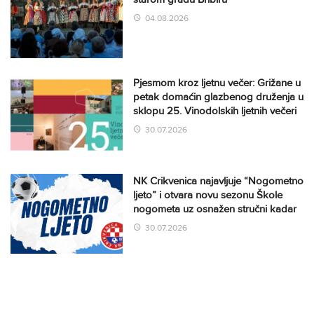
04.08.2026
Pjesmom kroz ljetnu večer: Grižane u
petak domaćin glazbenog druženja u
sklopu 25. Vinodolskih ljetnih večeri
30.07.2026
NK Crikvenica najavljuje “Nogometno
ljeto” i otvara novu sezonu Škole
nogometa uz osnažen stručni kadar
30.07.2026