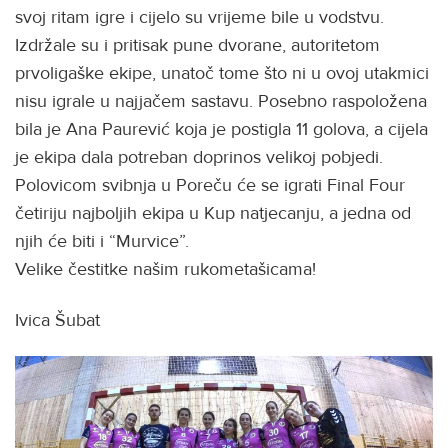
svoj ritam igre i cijelo su vrijeme bile u vodstvu.
Izdržale su i pritisak pune dvorane, autoritetom
prvoligaške ekipe, unatoč tome što ni u ovoj utakmici
nisu igrale u najjačem sastavu. Posebno raspoložena
bila je Ana Paurević koja je postigla 11 golova, a cijela
je ekipa dala potreban doprinos velikoj pobjedi.
Polovicom svibnja u Poreču će se igrati Final Four
četiriju najboljih ekipa u Kup natjecanju, a jedna od
njih će biti i “Murvice”.
Velike čestitke našim rukometašicama!
Ivica Šubat