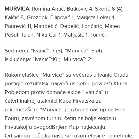
MURVICA
: Romina Antić, Butković 4, Skorić 6 (4),
Kalčić 5, Grozdek, Filipović 1, Marijeta Lekaj 4,
Paurević 11, Mandekić, Debelić, Lončarić, Matea
Pešut, Talan, Nika Car 1, Matijašić 1, Tomić.
Sedmerci: “Ivanić”: 7 (6); “Murvica”: 5 (4).
Isključenja: “Ivanić”:10′; “Murvica”: 2′.
Rukometašice “Murvice” su večeras u Ivanić Gradu
postigle rezultatski najveći uspjeh u povijesti Kluba.
Pobjedom protiv domaće ekipe “Ivanića” u
četvrtfinalnoj utakmici Kupa Hrvatske za
rukometašice, “Murvica” je izborila nastup na Final
Fouru, završnom turniru četiri najbolje ekipe u
Hrvatskoj u ovogodišnjem Kup natjecanju.
Od samog početka naše su rukometašice nametnule