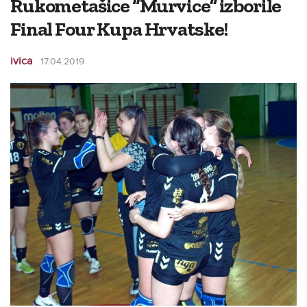
Rukometašice “Murvice” izborile
Final Four Kupa Hrvatske!
ivica
17.04.2019