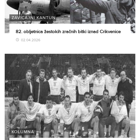
ZAVIČAJNI KANTUN
82. obljetnica žestokih zračnih bitki iznad Crikvenice
02.04.2026
KOLUMNA