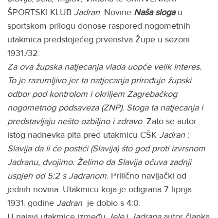
ŠPORTSKI KLUB
Jadran
. Novine
Naša sloga
u
sportskom prilogu donose raspored nogometnih
utakmica predstojećeg prvenstva Župe u sezoni
1931./32:
Za ova župska natjecanja vlada uopće velik interes.
To je razumljivo jer ta natjecanja priređuje župski
odbor pod kontrolom i okriljem Zagrebačkog
nogometnog podsaveza (ZNP). Stoga ta natjecanja i
predstavljaju nešto ozbiljno i zdravo
. Zato se autor
istog nadnevka pita pred utakmicu CŠK
Jadran
:
Slavija
da li će postići (Slavija) što god proti izvrsnom
Jadranu, dvojimo. Želimo da Slavija očuva zadnji
uspjeh od 5:2 s Jadranom
. Prilično navijački od
jednih novina. Utakmicu koja je odigrana 7. lipnja
1931. godine
Jadran
je dobio s 4:0.
U najavi utakmice između
Jele
i
Jadrana
autor članka