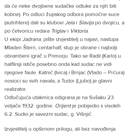
da će neke dvojbene sudačke odluke za njih biti
kobne). Po odluci župskog odbora pomoćne suce
(autrihtere) dali su klubovi
Jela
i
Slavija
po dvojicu, a
po četvoricu redara
Triglav
i
Viktoria
.
U ekipi
Jadrana
, pište izvjestitelj u najavi, nastupa
Mladen Štern, centarhalf, stup je obrane i najbolji
obrambeni igrač u Primorju. Tako se Radil (Karlo) u
halfliniji ističe posebno onda kad sudac ne vidi
njegove faule. Katnić (Ivica) i Brnjac (Vlado – Prćura)
nosioci su svih navala, a Tudor (Ljubo) je glavni
realizator.
Odlučujuća utakmica odigrana je na Sušaku 23.
veljače 1932. godine.
Orijent
je pobijedio s visokih
6:2. Sudio je savezni sudac, g. Višnjić.
Izvjestitelj u opširnom prilogu, ali bez navođenja