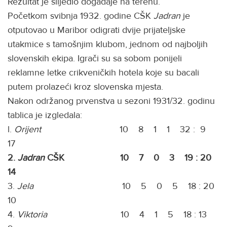
Rezultat je slijedio događaje na terenu.
Početkom svibnja 1932. godine CŠK
Jadran
je
otputovao u Maribor odigrati dvije prijateljske
utakmice s tamošnjim klubom, jednom od najboljih
slovenskih ekipa. Igrači su sa sobom ponijeli
reklamne letke crikveničkih hotela koje su bacali
putem prolazeći kroz slovenska mjesta.
Nakon održanog prvenstva u sezoni 1931/32. godinu
tablica je izgledala:
l.
Orijent
10 8 1 1 32 : 9
17
2.
Jadran
CŠK 10 7 0 3 19 : 20
14
3.
Jela
10 5 0 5 18 : 20
10
4.
Viktoria
10 4 1 5 18 : 13