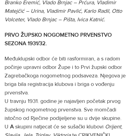
Branko Eremić, Vlado Brnjac – Prćura, Vladimir
Matejčić – Urina, Vladimir Pavlić, Karlo Radil, Otto
Volceter, Vlado Brnjac – Pišta, Ivica Katnić.
PRVO ŽUPSKO NOGOMETNO PRVENSTVO
SEZONA 1931/32.
Međuklupski odbor će biti rasformiran, a s radom
počinje upravni odbor Župe i to Prvi župski odbor
Zagrebačkoga nogometnog podsaveza. Njegova je
briga bila registracija klubova i briga o vođenju
prvenstva.
U travnju 1931. godine je najavljen početak prvog
župskog nogometnog prvenstva. Sve momčadi
istočno od Rječine podijeljene su u dvije skupine.
U
A
skupini natjecat će se sušački klubovi
Orijent
,
Slavija
,
Jela
,
Triglav
,
Viktoria
te CRIKVENIČKI