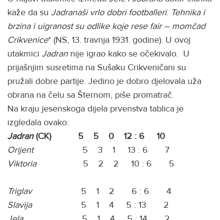
kaže da su
Jadranaši
vrlo dobri
footballeri
.
Tehnika i
brzina i uigranost su odlike koje rese fair – momčad
Crikvenice
* (NS, 13. travnja 1931. godine). U ovoj
utakmici
Jadran
nije igrao kako se očekivalo. U
prijašnjim susretima na Sušaku Crikveničani su
pružali dobre partije. Jedino je dobro djelovala uža
obrana na čelu sa Šternom, piše promatrač.
Na kraju jesenskoga dijela prvenstva tablica je
izgledala ovako:
Jadran
(CK) 5 5 0 12 : 6 10
Orijent
5 3 1 13 : 6 7
Viktoria
5 2 2 10 : 6 5
Triglav
5 1 2 6 : 6 4
Slavija
5 1 4 5 : 13 2
Jela
5 1 4 5 : 14 2