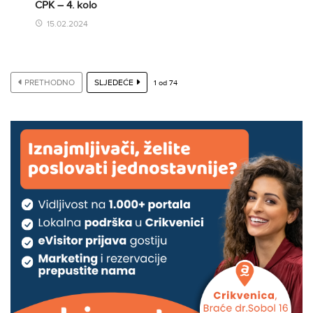
CPK – 4. kolo
15.02.2024
PRETHODNO
SLJEDEĆE
1
od
74