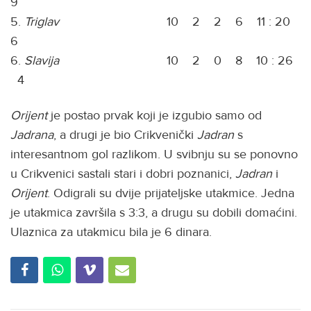
9
5.
Triglav
10 2 2 6 11 : 20
6
6.
Slavija
10 2 0 8 10 : 26
4
Orijent
je postao prvak koji je izgubio samo od
Jadrana
, a drugi je bio Crikvenički
Jadran
s
interesantnom gol razlikom. U svibnju su se ponovno
u Crikvenici sastali stari i dobri poznanici,
Jadran
i
Orijent
. Odigrali su dvije prijateljske utakmice. Jedna
je utakmica završila s 3:3, a drugu su dobili domaćini.
Ulaznica za utakmicu bila je 6 dinara.