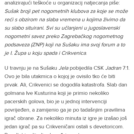
analizirajući teškoće u organizacij natjecanja piše:
Sušak broji pet nogometnih klubova za koje se može
reći s obzirom na slaba vremena u kojima živimo da
su slabo situirani. Svi su učlanjeni u jugoslavenski
nogometni savez preko Zagrebačkog nogometnog
podsaveza (ZNP) koji na Sušaku ima svoj forum a to
je I. Župa u koju spada i Crikvenica
.
U travnju je na Sušaku
Jela
pobijedila CSK
Jadran
7:1.
Ovo je bila utakmica o kojoj je ovisilo tko će biti
prvak. Ali, Crikvenici se dogodila katastrofa. Slab dan
golmana Ive Kusturina koji je primio nekoliko
pacerskih golova, bio je u jednoj intervenciji
povrijeđen, a zamijenio ga je po tadašnjim pravilima
igrač obrane. Za nekoliko minuta iz igre je izašao još
jedan igrač pa su Crikveničani ostali s devetoricom.