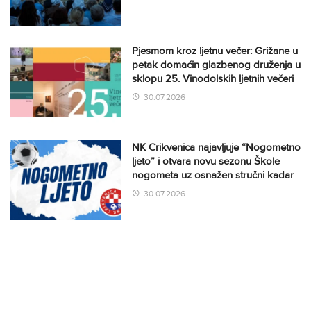
Pjesmom kroz ljetnu večer: Grižane u
petak domaćin glazbenog druženja u
sklopu 25. Vinodolskih ljetnih večeri
30.07.2026
NK Crikvenica najavljuje “Nogometno
ljeto” i otvara novu sezonu Škole
nogometa uz osnažen stručni kadar
30.07.2026