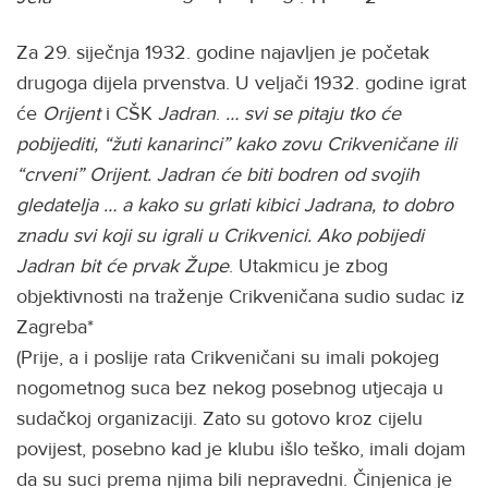
Za 29. siječnja 1932. godine najavljen je početak
drugoga dijela prvenstva. U veljači 1932. godine igrat
će
Orijent
i CŠK
Jadran
.
… svi se pitaju tko će
pobijediti, “žuti kanarinci” kako zovu Crikveničane ili
“crveni” Orijent. Jadran će biti bodren od svojih
gledatelja … a kako su grlati kibici Jadrana, to dobro
znadu svi koji su igrali u Crikvenici. Ako pobijedi
Jadran bit će prvak Župe
. Utakmicu je zbog
objektivnosti na traženje Crikveničana sudio sudac iz
Zagreba*
(Prije, a i poslije rata Crikveničani su imali pokojeg
nogometnog suca bez nekog posebnog utjecaja u
sudačkoj organizaciji. Zato su gotovo kroz cijelu
povijest, posebno kad je klubu išlo teško, imali dojam
da su suci prema njima bili nepravedni. Činjenica je