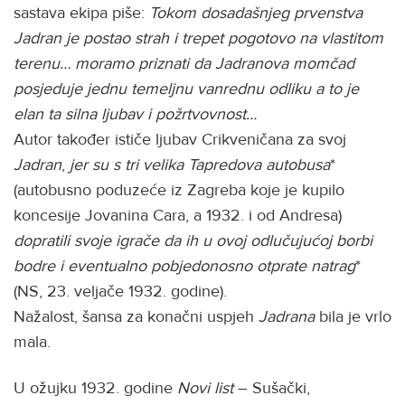
sastava ekipa piše:
Tokom dosadašnjeg prvenstva
Jadran je postao strah i trepet pogotovo na vlastitom
terenu… moramo priznati da Jadranova momčad
posjeduje jednu temeljnu vanrednu odliku a to je
elan ta silna ljubav i požrtvovnost…
Autor također ističe ljubav Crikveničana za svoj
Jadran
,
jer su s tri velika Tapredova autobusa
*
(autobusno poduzeće iz Zagreba koje je kupilo
koncesije Jovanina Cara, a 1932. i od Andresa)
dopratili svoje igrače da ih u ovoj odlučujućoj borbi
bodre i eventualno pobjedonosno otprate natrag
*
(NS, 23. veljače 1932. godine).
Nažalost, šansa za konačni uspjeh
Jadrana
bila je vrlo
mala.
U ožujku 1932. godine
Novi list
– Sušački,