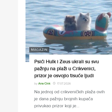
MAGAZIN
Psići Hulk i Zeus ukrali su svu
pažnju na plaži u Crikvenici,
prizor je osvojio tisuće ljudi
by
Ana Cink
17.07.2026
Na jednoj od crikveničkih plaža ovih
je dana pažnju brojnih kupača
privukao prizor koji je…