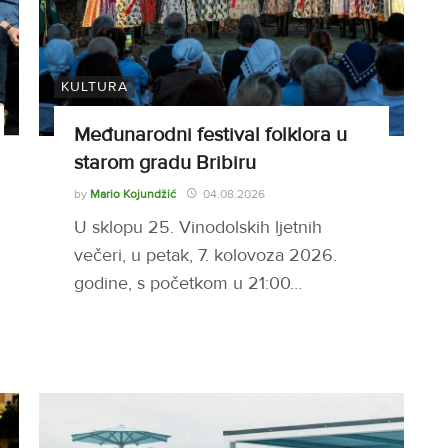
KULTURA
Međunarodni festival folklora u
starom gradu Bribiru
by
Mario Kojundžić
04.08.2026
U sklopu 25. Vinodolskih ljetnih
večeri, u petak, 7. kolovoza 2026.
godine, s početkom u 21:00…