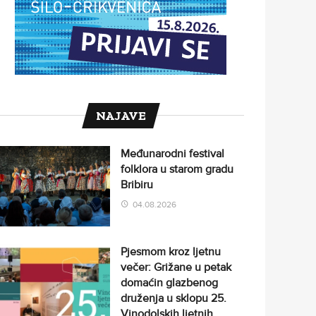
NAJAVE
Međunarodni festival
folklora u starom gradu
Bribiru
04.08.2026
Pjesmom kroz ljetnu
večer: Grižane u petak
domaćin glazbenog
druženja u sklopu 25.
Vinodolskih ljetnih