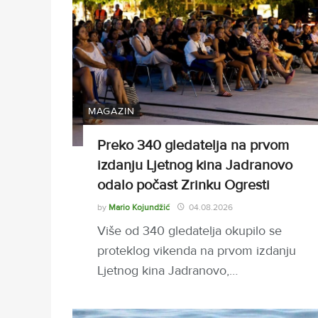
MAGAZIN
Preko 340 gledatelja na prvom
izdanju Ljetnog kina Jadranovo
odalo počast Zrinku Ogresti
by
Mario Kojundžić
04.08.2026
Više od 340 gledatelja okupilo se
proteklog vikenda na prvom izdanju
Ljetnog kina Jadranovo,…