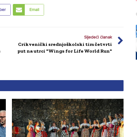
ber
Email
Sljedeći članak
Crikvenički srednjoškolski tim četvrti
s
put na utrci "Wings for Life World Run"