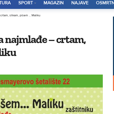
TURA
SPORT
MAGAZIN
NAJAVE
OSMRTN
 crtam, slikam, pišem … Maliku
a najmlađe – crtam,
liku