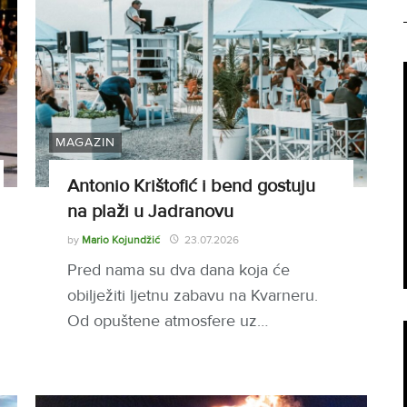
MAGAZIN
Antonio Krištofić i bend gostuju
na plaži u Jadranovu
by
Mario Kojundžić
23.07.2026
Pred nama su dva dana koja će
obilježiti ljetnu zabavu na Kvarneru.
Od opuštene atmosfere uz…