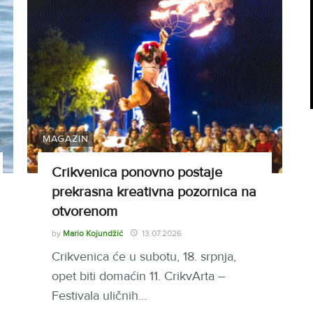
MAGAZIN
Crikvenica ponovno postaje
prekrasna kreativna pozornica na
otvorenom
by
Mario Kojundžić
13.07.2026
Crikvenica će u subotu, 18. srpnja,
opet biti domaćin 11. CrikvArta –
Festivala uličnih…