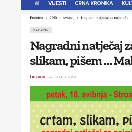
VIJESTI
CRNA KRONIKA
KUL
Početna
2019
svibanj
Nagradni natječaj za najmlađe –
MAGAZIN
Nagradni natječaj z
slikam, pišem … Ma
bozana
07.05.2019