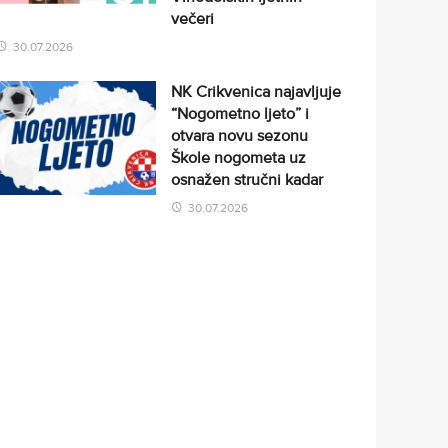
večeri
30.07.2026
NK Crikvenica najavljuje
“Nogometno ljeto” i
otvara novu sezonu
Škole nogometa uz
osnažen stručni kadar
30.07.2026