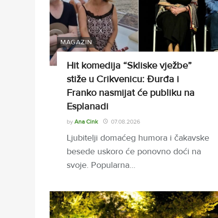
MAGAZIN
Hit komedija “Skliske vježbe”
stiže u Crikvenicu: Đurđa i
Franko nasmijat će publiku na
Esplanadi
by
Ana Cink
07.08.2026
Ljubitelji domaćeg humora i čakavske
besede uskoro će ponovno doći na
svoje. Popularna…