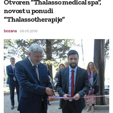
Otvoren “Thalasso medical spa”,
novost u ponudi
“Thalassotherapije”
bozana
08.05.2019