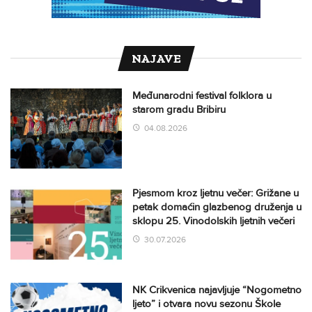
NAJAVE
Međunarodni festival folklora u
starom gradu Bribiru
04.08.2026
Pjesmom kroz ljetnu večer: Grižane u
petak domaćin glazbenog druženja u
sklopu 25. Vinodolskih ljetnih večeri
30.07.2026
NK Crikvenica najavljuje “Nogometno
ljeto” i otvara novu sezonu Škole