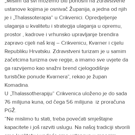
„Mislim da svi možemo biti ponosni na zdravstvene
ustanove kojima je osnivač Županija, a jedna od njih
je i „Thalassoterapia“ u Crikvenici. Opredjeljenje
ulaganja u kvalitetu i strategija ulaganja u opremu,
prostor , kadrove i vrhunsko upravljanje brendira
zapravo cijeli naš kraj – Crikvenicu, Kvarner i cijelu
Republiku Hrvatsku. Zdravstveni turizam je u samim
začetcima turizma ove regije, a imamo sve uvjete da
ga razvijemo kao snažni brend cjelogodišnje
turističke ponude Kvarnera“, rekao je župan
Komadina.
U „Thalassotherapiju“ Crikvenica uloženo je do sada
76 milijuna kuna, od čega 56 milijuna iz proračuna
PGŽ.
“Ne mislimo tu stati, treba povećati smještajne
kapacitete i još razviti uslugu. Na našoj tradiciji stvorili