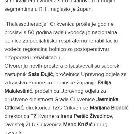
smo kvalitetu i vodeća smo ustanova u mnogim
segmentima u RH”, naglasio je župan.
„Thalassotherapija“ Crikvenica prošle je godine
proslavila 50 godina rada i vodeća je nacionalna
bolnica za pedijatrijsku respiratornu rehabilitaciju i
vodeća regionalna bolnica za postoperativnu
ortopedsku rehabilitaciju.
Otvorenju novih prostora prisustvovali su saborski
zastupnik
Saša Đujić,
pročelnica Upravnog odjela za
zdravstvo Primorsko-goranske županije
Đulija
Malatestinić,
pročelnica Upravnog odjela za
društvene djelatnosti Grada Crikvenice
Jasminka
Citković
, direktorica TZG Crikvenice
Marijana Biondić
,
direktorica TZ Kvarnera
Irena Peršić Živadinov,
ravnatelj ŽLU Crikvenica
Mario
Kružić
i drugi
uzvanici.