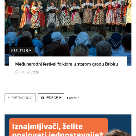
KULTURA
Međunarodni festival folklora u starom gradu Bribiru
04.08.2026
PRETHODNO
SLJEDEĆE
1
od
507