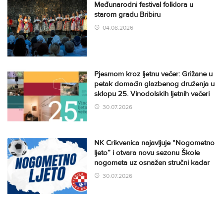
Međunarodni festival folklora u
starom gradu Bribiru
04.08.2026
Pjesmom kroz ljetnu večer: Grižane u
petak domaćin glazbenog druženja u
sklopu 25. Vinodolskih ljetnih večeri
30.07.2026
NK Crikvenica najavljuje “Nogometno
ljeto” i otvara novu sezonu Škole
nogometa uz osnažen stručni kadar
30.07.2026