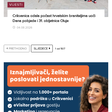
VIJESTI
Crikvenica odala počast hrvatskim braniteljima uoči
Dana pobjede i 31. obljetnice Oluje
04.08.2026
PRETHODNO
SLJEDEĆE
1
od
507