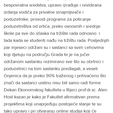
bespovratna sredstva, upravo izrađuje i revidirana
izdanja vodiča za privatne iznajmljivače i
poduzetnike, provodi programe za poticanje
poduzetništva od vrtića, preko osnovnih i srednje
škole pa sve do izlaska na tržište rada odnosno i
tada kada se studenti nađu na tržištu rada. Posljednjih
par mjeseci održani su i sastanci sa svim cehovima
koji djeluju na području Grada te je na jučer
održanom sastanku rezimirano sve što su obrtnici i
poduzetnici na tom sastanku predlagali, a veseli
činjenica da je preko 90% traženog i prihvaćeno što
znači da sastanci uistinu nisu bili samo radi forme.
Dekan Ekonomskog fakulteta u Rijeci prof.dr.sc. Alen
Host kazao je kako je Fakultet afirmativan prema
projektima koji unaprjeđuju postojeće stanje te su
tako upravo i pri otvaranju online studija koji će