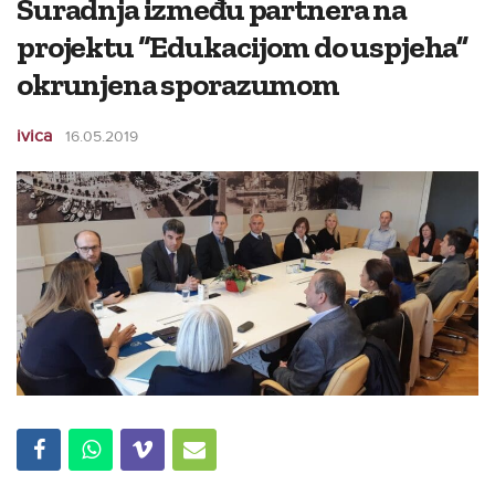
Suradnja između partnera na
projektu “Edukacijom do uspjeha”
okrunjena sporazumom
ivica
16.05.2019