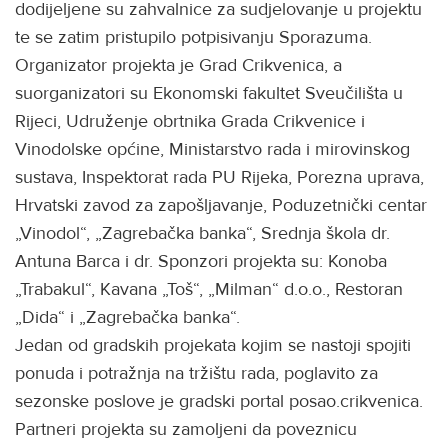
dodijeljene su zahvalnice za sudjelovanje u projektu
te se zatim pristupilo potpisivanju Sporazuma.
Organizator projekta je Grad Crikvenica, a
suorganizatori su Ekonomski fakultet Sveučilišta u
Rijeci, Udruženje obrtnika Grada Crikvenice i
Vinodolske općine, Ministarstvo rada i mirovinskog
sustava, Inspektorat rada PU Rijeka, Porezna uprava,
Hrvatski zavod za zapošljavanje, Poduzetnički centar
„Vinodol“, „Zagrebačka banka“, Srednja škola dr.
Antuna Barca i dr. Sponzori projekta su: Konoba
„Trabakul“, Kavana „Toš“, „Milman“ d.o.o., Restoran
„Dida“ i „Zagrebačka banka“.
Jedan od gradskih projekata kojim se nastoji spojiti
ponuda i potražnja na tržištu rada, poglavito za
sezonske poslove je gradski portal posao.crikvenica.
Partneri projekta su zamoljeni da poveznicu