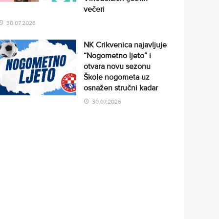
večeri
30.07.2026
NK Crikvenica najavljuje
“Nogometno ljeto” i
otvara novu sezonu
Škole nogometa uz
osnažen stručni kadar
30.07.2026