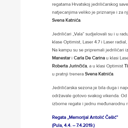
regatama Hrvatskoj jedriličarskog save
natjecanjima veliko je priznanje i za n
Svena Katnića
.
Jedriličari „Vala“ sudjelovali su i u r
klase Optimist, Laser 4.7 i Laser radia
Na kampu su se pripremali jedriličari iz
Manestar
i
Carla De Carina
u klasi Lase
Roberta Jurinčića
, a u klasi Optimist
T
u pratnji trenera
Svena Katnića
.
Jedriličarska sezona je bila duga i na
održavale gotovo svakog vikenda. Od zad
izborne regate i jednu međunarodnu re
Regata „Memorijal Antolić Češić“
(Pula, 4.4. – 7.4.2019.)