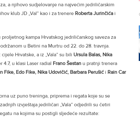
za, a njihovo sudjelovanje na najvećim jedriličarskim
jihov klub JD „Val“ kao i za trenere
Roberta Jurinčića
i
adu proljetnog kampa Hrvatskog jedriličarskog saveza za
l, održanom u Betini na Murtru od 22. do 28. travnja.
 cijele Hrvatske, a iz „Vala“ su bili
Ursula Balas, Nika
r 4.7, u klasi Laser radial
Frano Šestan
u pratnji trenera
in Fike, Edo Fike, Nika Udovičić, Barbara Perušić
i
Rain
Car
porna uz puno treninga, priprema i regata koje su se
njih izvještaja jedriličari „Vala“ odjedrili su četiri
gatu na kojima su postigli sljedeće rezultate: