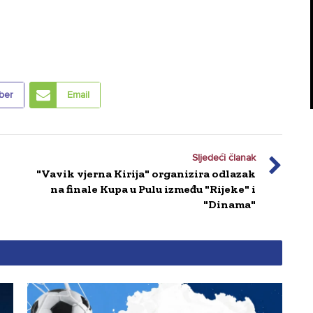
ber
Email
Sljedeći članak
"Vavik vjerna Kirija" organizira odlazak
na finale Kupa u Pulu između "Rijeke" i
"Dinama"