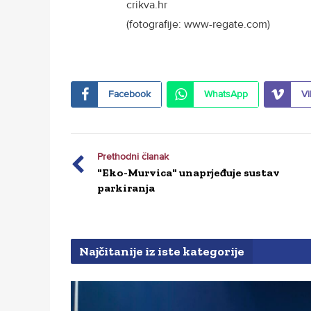
crikva.hr
(fotografije: www-regate.com)
Facebook
WhatsApp
Vi
Prethodni članak
"Eko-Murvica" unaprjeđuje sustav
parkiranja
Najčitanije iz iste kategorije