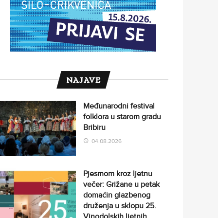
NAJAVE
Međunarodni festival
folklora u starom gradu
Bribiru
04.08.2026
Pjesmom kroz ljetnu
večer: Grižane u petak
domaćin glazbenog
druženja u sklopu 25.
Vinodolskih ljetnih