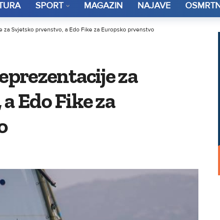
TURA
SPORT
MAGAZIN
NAJAVE
OSMRTN
je za Svjetsko prvenstvo, a Edo Fike za Europsko prvenstvo
reprezentacije za
 a Edo Fike za
o