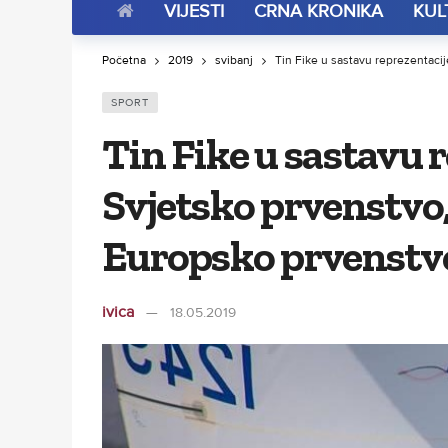
VIJESTI
CRNA KRONIKA
KUL
Početna
2019
svibanj
Tin Fike u sastavu reprezentaci
SPORT
Tin Fike u sastavu 
Svjetsko prvenstvo,
Europsko prvenstv
ivica
18.05.2019