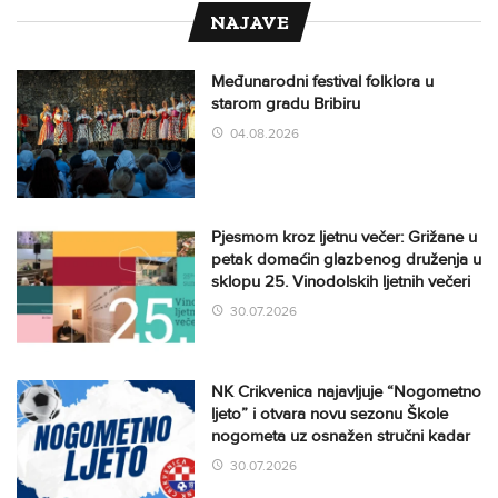
NAJAVE
Međunarodni festival folklora u
starom gradu Bribiru
04.08.2026
Pjesmom kroz ljetnu večer: Grižane u
petak domaćin glazbenog druženja u
sklopu 25. Vinodolskih ljetnih večeri
30.07.2026
NK Crikvenica najavljuje “Nogometno
ljeto” i otvara novu sezonu Škole
nogometa uz osnažen stručni kadar
30.07.2026