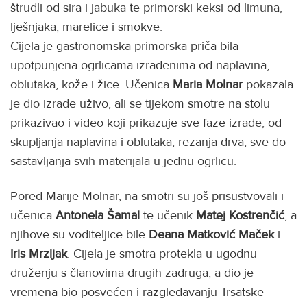
štrudli od sira i jabuka te primorski keksi od limuna,
lješnjaka, marelice i smokve.
Cijela je gastronomska primorska priča bila
upotpunjena ogrlicama izrađenima od naplavina,
oblutaka, kože i žice. Učenica
Maria Molnar
pokazala
je dio izrade uživo, ali se tijekom smotre na stolu
prikazivao i video koji prikazuje sve faze izrade, od
skupljanja naplavina i oblutaka, rezanja drva, sve do
sastavljanja svih materijala u jednu ogrlicu.
Pored Marije Molnar, na smotri su još prisustvovali i
učenica
Antonela Šamal
te učenik
Matej Kostrenčić
, a
njihove su voditeljice bile
Deana Matković Maček
i
Iris Mrzljak
. Cijela je smotra protekla u ugodnu
druženju s članovima drugih zadruga, a dio je
vremena bio posvećen i razgledavanju Trsatske