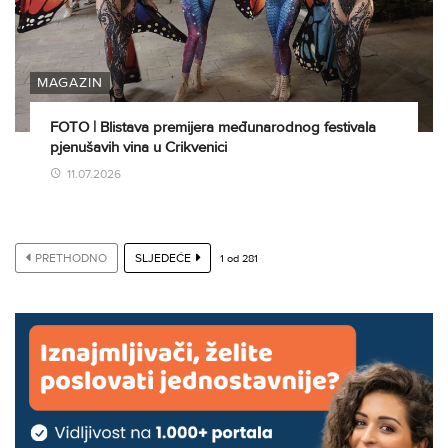
MAGAZIN
FOTO | Blistava premijera međunarodnog festivala
pjenušavih vina u Crikvenici
11.07.2026
PRETHODNO
SLJEDEĆE
1
od
281