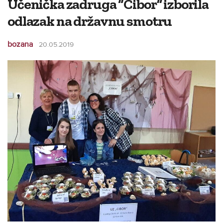
Učenička zadruga “Cibor” izborila
odlazak na državnu smotru
bozana
20.05.2019