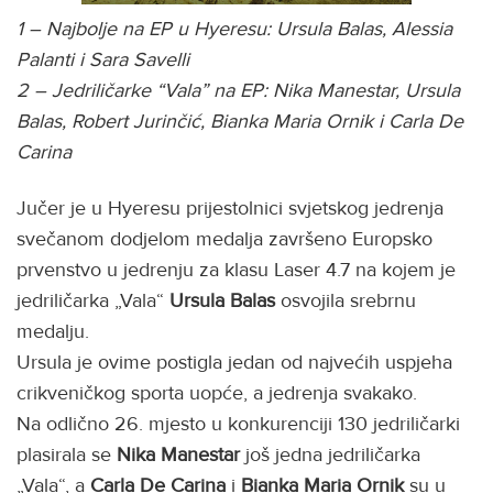
1 – Najbolje na EP u Hyeresu: Ursula Balas, Alessia
Palanti i Sara Savelli
2 – Jedriličarke “Vala” na EP: Nika Manestar, Ursula
Balas, Robert Jurinčić, Bianka Maria Ornik i Carla De
Carina
Jučer je u Hyeresu prijestolnici svjetskog jedrenja
svečanom dodjelom medalja završeno Europsko
prvenstvo u jedrenju za klasu Laser 4.7 na kojem je
jedriličarka „Vala“
Ursula Balas
osvojila srebrnu
medalju.
Ursula je ovime postigla jedan od najvećih uspjeha
crikveničkog sporta uopće, a jedrenja svakako.
Na odlično 26. mjesto u konkurenciji 130 jedriličarki
plasirala se
Nika Manestar
još jedna jedriličarka
„Vala“, a
Carla
De Carina
i
Bianka Maria Ornik
su u