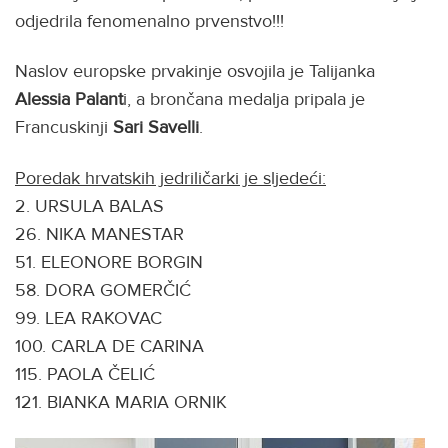
odjedrila fenomenalno prvenstvo!!!
Naslov europske prvakinje osvojila je Talijanka
Alessia Palant
i, a brončana medalja pripala je
Francuskinji
Sari
Savelli
.
Poredak hrvatskih jedriličarki je sljedeći:
2. URSULA BALAS
26. NIKA MANESTAR
51. ELEONORE BORGIN
58. DORA GOMERČIĆ
99. LEA RAKOVAC
100. CARLA DE CARINA
115. PAOLA ČELIĆ
121. BIANKA MARIA ORNIK