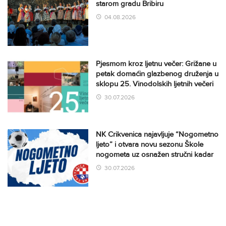
starom gradu Bribiru
04.08.2026
Pjesmom kroz ljetnu večer: Grižane u
petak domaćin glazbenog druženja u
sklopu 25. Vinodolskih ljetnih večeri
30.07.2026
NK Crikvenica najavljuje “Nogometno
ljeto” i otvara novu sezonu Škole
nogometa uz osnažen stručni kadar
30.07.2026