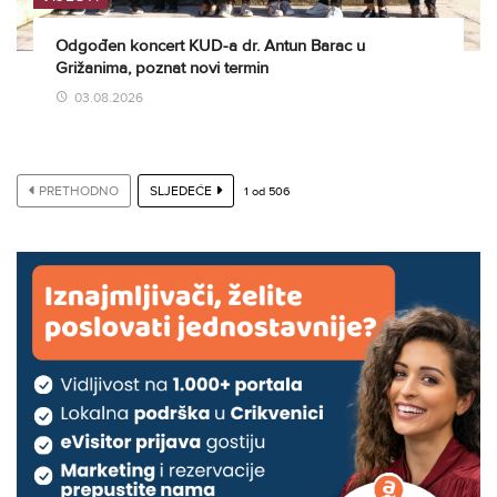
Odgođen koncert KUD-a dr. Antun Barac u
Grižanima, poznat novi termin
03.08.2026
PRETHODNO
SLJEDEĆE
1
od
506