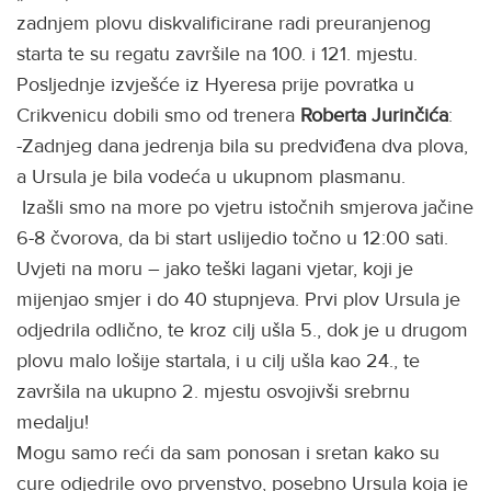
zadnjem plovu diskvalificirane radi preuranjenog
starta te su regatu završile na 100. i 121. mjestu.
Posljednje izvješće iz Hyeresa prije povratka u
Crikvenicu dobili smo od trenera
Roberta Jurinčića
:
-Zadnjeg dana jedrenja bila su predviđena dva plova,
a Ursula je bila vodeća u ukupnom plasmanu.
Izašli smo na more po vjetru istočnih smjerova jačine
6-8 čvorova, da bi start uslijedio točno u 12:00 sati.
Uvjeti na moru – jako teški lagani vjetar, koji je
mijenjao smjer i do 40 stupnjeva. Prvi plov Ursula je
odjedrila odlično, te kroz cilj ušla 5., dok je u drugom
plovu malo lošije startala, i u cilj ušla kao 24., te
završila na ukupno 2. mjestu osvojivši srebrnu
medalju!
Mogu samo reći da sam ponosan i sretan kako su
cure odjedrile ovo prvenstvo, posebno Ursula koja je