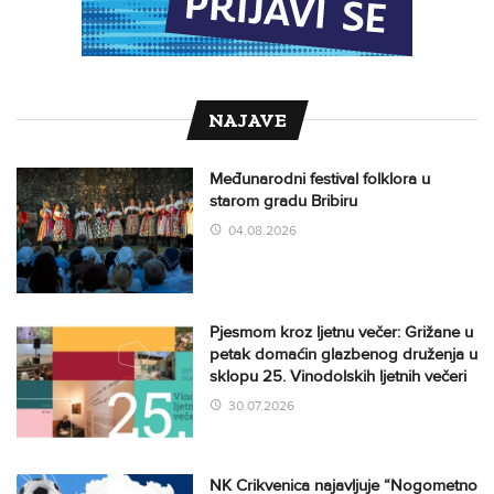
NAJAVE
Međunarodni festival folklora u
starom gradu Bribiru
04.08.2026
Pjesmom kroz ljetnu večer: Grižane u
petak domaćin glazbenog druženja u
sklopu 25. Vinodolskih ljetnih večeri
30.07.2026
NK Crikvenica najavljuje “Nogometno