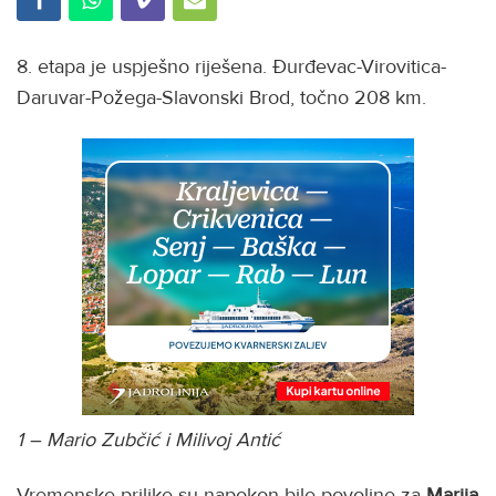
8. etapa je uspješno riješena. Đurđevac-Virovitica-
Daruvar-Požega-Slavonski Brod, točno 208 km.
1 – Mario Zubčić i Milivoj Antić
Vremenske prilike su napokon bile povoljne za
Marija