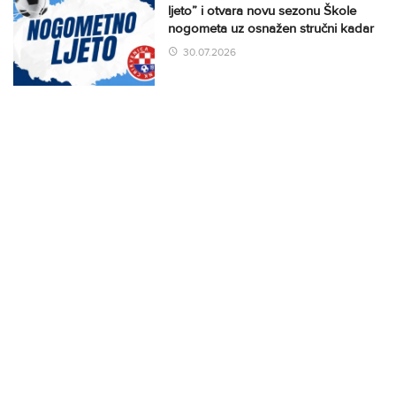
ljeto” i otvara novu sezonu Škole
nogometa uz osnažen stručni kadar
30.07.2026