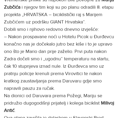
Zubčića
i njegov tim koji su po planu odradili 8. etapu
projekta „HRVATSKA – biciklistički raj s Marijem
Zubčićem uz podršku GIANT Hrvatska“.
Dobili smo i njihovo redovno dnevno izvješće:
– Nakon prospavane noći u Hotelu Picok u Đurđevcu
konačno nas je dočekalo jutro bez kiše i to je upravo
ono što je Mario dan prije zaželio. Prvi puta nakon
Zadra dočeli smo i „ugodnu“ temperaturu na startu,
čak 10 stupnjeva iznad nule. Iz Đurđevca smo uz
pratnju policije krenuli prema Virovitici te nakon
kratkog zaustavljanja prema Daruvaru gdje smo
napravili pauzu za ručak.
Na dionici od Daruvara prema Požegi, Mariju se
pridružio dugogodišnji prijatelj i kolega biciklist
Milivoj
Antić
.
Ova etapa završila je dolaskom u Slavonski Brod,