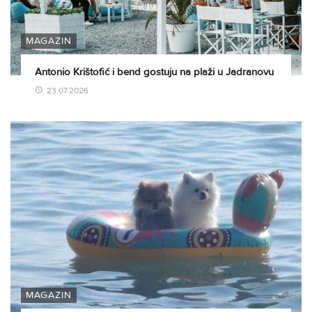
MAGAZIN
Antonio Krištofić i bend gostuju na plaži u Jadranovu
23.07.2026
MAGAZIN