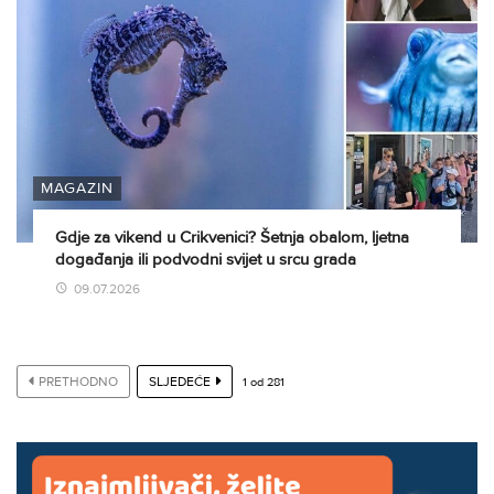
MAGAZIN
Gdje za vikend u Crikvenici? Šetnja obalom, ljetna
događanja ili podvodni svijet u srcu grada
09.07.2026
PRETHODNO
SLJEDEĆE
1
od
281