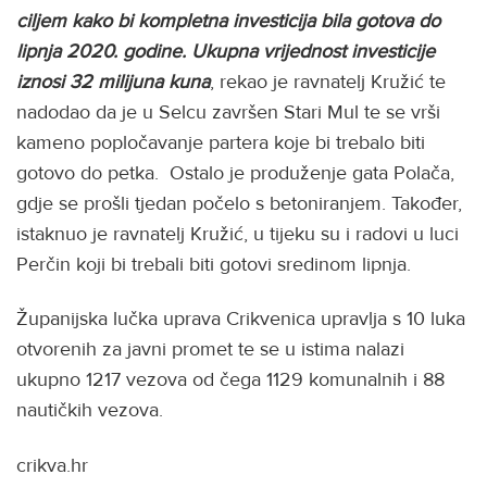
ciljem kako bi kompletna investicija bila gotova do
lipnja 2020. godine. Ukupna vrijednost investicije
iznosi 32 milijuna kuna
, rekao je ravnatelj Kružić te
nadodao da je u Selcu završen Stari Mul te se vrši
kameno popločavanje partera koje bi trebalo biti
gotovo do petka. Ostalo je produženje gata Polača,
gdje se prošli tjedan počelo s betoniranjem. Također,
istaknuo je ravnatelj Kružić, u tijeku su i radovi u luci
Perčin koji bi trebali biti gotovi sredinom lipnja.
Županijska lučka uprava Crikvenica upravlja s 10 luka
otvorenih za javni promet te se u istima nalazi
ukupno 1217 vezova od čega 1129 komunalnih i 88
nautičkih vezova.
crikva.hr