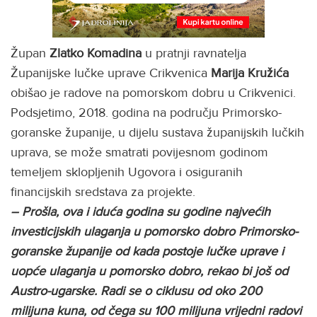
Župan
Zlatko Komadina
u pratnji ravnatelja
Županijske lučke uprave Crikvenica
Marija Kružića
obišao je radove na pomorskom dobru u Crikvenici.
Podsjetimo, 2018. godina na području Primorsko-
goranske županije, u dijelu sustava županijskih lučkih
uprava, se može smatrati povijesnom godinom
temeljem sklopljenih Ugovora i osiguranih
financijskih sredstava za projekte.
– Prošla, ova i iduća godina su godine najvećih
investicijskih ulaganja u pomorsko dobro Primorsko-
goranske županije od kada postoje lučke uprave i
uopće ulaganja u pomorsko dobro, rekao bi još od
Austro-ugarske.
Radi se o ciklusu od oko 200
milijuna kuna, od čega su 100 milijuna vrijedni radovi