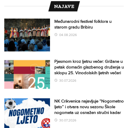
NAJAVE
Međunarodni festival folklora u
starom gradu Bribiru
04.08.2026
Pjesmom kroz ljetnu večer: Grižane u
petak domaćin glazbenog druženja u
sklopu 25. Vinodolskih ljetnih večeri
30.07.2026
NK Crikvenica najavljuje “Nogometno
ljeto” i otvara novu sezonu Škole
nogometa uz osnažen stručni kadar
30.07.2026