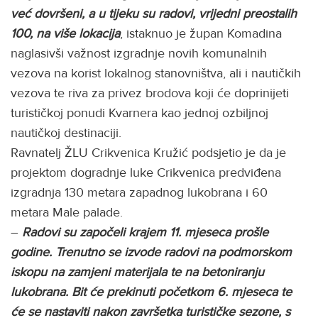
već dovršeni, a u tijeku su radovi, vrijedni preostalih
100, na više lokacija
, istaknuo je župan Komadina
naglasivši važnost izgradnje novih komunalnih
vezova na korist lokalnog stanovništva, ali i nautičkih
vezova te riva za privez brodova koji će doprinijeti
turističkoj ponudi Kvarnera kao jednoj ozbiljnoj
nautičkoj destinaciji.
Ravnatelj ŽLU Crikvenica Kružić podsjetio je da je
projektom dogradnje luke Crikvenica predviđena
izgradnja 130 metara zapadnog lukobrana i 60
metara Male palade.
–
Radovi su započeli krajem 11. mjeseca prošle
godine. Trenutno se izvode radovi na podmorskom
iskopu na zamjeni materijala te na betoniranju
lukobrana. Bit će prekinuti početkom 6. mjeseca te
će se nastaviti nakon završetka turističke sezone, s