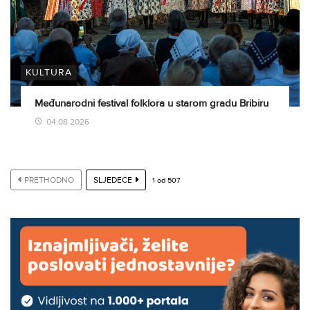
KULTURA
Međunarodni festival folklora u starom gradu Bribiru
04.08.2026
PRETHODNO
SLJEDEĆE
1
od
507