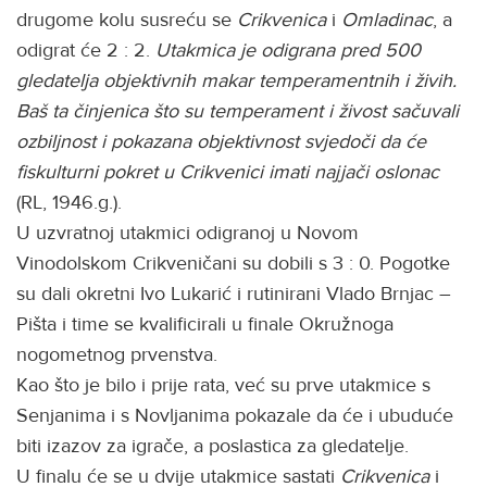
drugome kolu susreću se
Crikvenica
i
Omladinac
, a
odigrat će 2 : 2.
Utakmica je odigrana pred 500
gledatelja objektivnih makar temperamentnih i živih.
Baš ta činjenica što su temperament i živost sačuvali
ozbiljnost i pokazana objektivnost svjedoči da će
fiskulturni pokret u Crikvenici imati najjači oslonac
(RL, 1946.g.).
U uzvratnoj utakmici odigranoj u Novom
Vinodolskom Crikveničani su dobili s 3 : 0. Pogotke
su dali okretni Ivo Lukarić i rutinirani Vlado Brnjac –
Pišta i time se kvalificirali u finale Okružnoga
nogometnog prvenstva.
Kao što je bilo i prije rata, već su prve utakmice s
Senjanima i s Novljanima pokazale da će i ubuduće
biti izazov za igrače, a poslastica za gledatelje.
U finalu će se u dvije utakmice sastati
Crikvenica
i