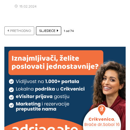
15.02.2024
PRETHODNO
SLJEDEĆE
1
od
74