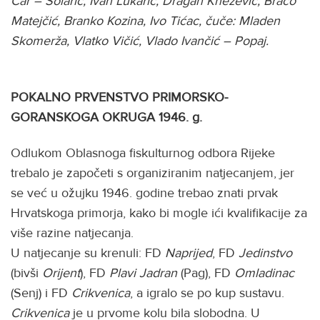
Car – Solarić, Ivan Lukarić, Dragan Knežević, Braco
Matejčić, Branko Kozina, Ivo Tićac, čuče: Mladen
Skomerža, Vlatko Vičić, Vlado Ivančić – Popaj.
POKALNO PRVENSTVO PRIMORSKO-
GORANSKOGA OKRUGA
1946. g.
Odlukom Oblasnoga fiskulturnog odbora Rijeke
trebalo je započeti s organiziranim natjecanjem, jer
se već u ožujku 1946. godine trebao znati prvak
Hrvatskoga primorja, kako bi mogle ići kvalifikacije za
više razine natjecanja.
U natjecanje su krenuli: FD
Naprijed
, FD
Jedinstvo
(bivši
Orijent
), FD
Plavi Jadran
(Pag), FD
Omladinac
(Senj) i FD
Crikvenica
, a igralo se po kup sustavu.
Crikvenica
je u prvome kolu bila slobodna. U