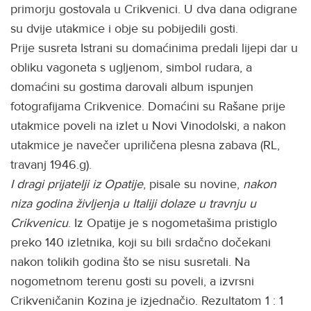
primorju gostovala u Crikvenici. U dva dana odigrane
su dvije utakmice i obje su pobijedili gosti.
Prije susreta Istrani su domaćinima predali lijepi dar u
obliku vagoneta s ugljenom, simbol rudara, a
domaćini su gostima darovali album ispunjen
fotografijama Crikvenice. Domaćini su Rašane prije
utakmice poveli na izlet u Novi Vinodolski, a nakon
utakmice je navečer upriličena plesna zabava (RL,
travanj 1946.g).
I dragi prijatelji iz Opatije
, pisale su novine,
nakon
niza godina življenja u Italiji dolaze u travnju u
Crikvenicu
. Iz Opatije je s nogometašima pristiglo
preko 140 izletnika, koji su bili srdačno dočekani
nakon tolikih godina što se nisu susretali. Na
nogometnom terenu gosti su poveli, a izvrsni
Crikveničanin Kozina je izjednačio. Rezultatom 1 : 1