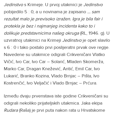
Jedinstvo
s Krimeje. U prvoj utakmici je
Jedinstvo
pobijedilo 5 : 0, a u novinama je zapisano
… sam
rezultat malo je previsoko izražen. Igra je bila fair i
protekla je bez i najmanjeg incidenta kako to i
dolikuje predstavnicima našeg okruga
(RL, 1946. g). U
uzvratnoj utakmici na Krimeji
Jedinstvo
je opet slavilo
s 6 : 0 i tako postalo prvi poslijeratni prvak ove regije.
Navedene su utakmice odigrali Crikveničani Vlatko
Vičić, Ivo Car, Ivo Car – Solarić, Mladen Skomerža,
Marko Car, Dragan Knežević, Antić, Emil Car, Ivo
Lukarić, Branko Kozina, Vlado Brnjac – Pišta, Ivo
Kostrenčić, Ivo Veljačić i Vlado Brnjac – Prćura.
Između dvaju prvenstava iste godine Crikveničani su
odigrali nekoliko prijateljskih utakmica. Jaka ekipa
Rudara
(Raša) je prvi puta nakon rata u Hrvatskome