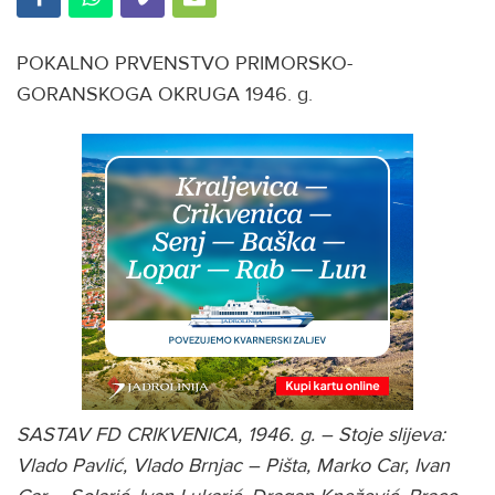
POKALNO PRVENSTVO PRIMORSKO-
GORANSKOGA OKRUGA 1946. g.
SASTAV FD CRIKVENICA, 1946. g. – Stoje slijeva:
Vlado Pavlić, Vlado Brnjac – Pišta, Marko Car, Ivan