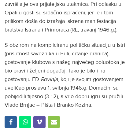
završila je ova prijateljska utakmica. Pri odlasku u
Opatiju gosti su srdačno ispraćeni, jer je i tom
prilikom došla do izražaja iskrena manifestacija
bratstva Istrana i Primoraca (RL, travanj 1946.g.).
S obzirom na kompliciranu političku situaciju u Istri
(prisutnost saveznika u Puli, crtanje granica),
gostovanje klubova s našeg najvećeg poluotoka je
bio pravi i željeni događaj. Tako je bilo i na
gostovanju FD
Rovinja
, koji je svojim gostovanjem
uveličao proslavu 1. svibnja 1946.g. Domaćini su
pobijedili tijesno (3 : 2), a vrlo dobru igru su pružili
Vlado Brnjac – Pišta i Branko Kozina.