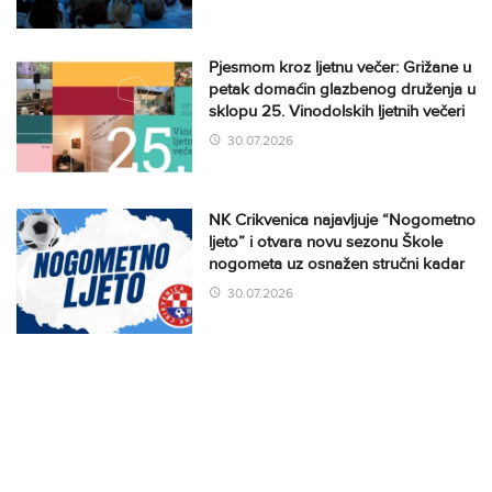
Pjesmom kroz ljetnu večer: Grižane u
petak domaćin glazbenog druženja u
sklopu 25. Vinodolskih ljetnih večeri
30.07.2026
NK Crikvenica najavljuje “Nogometno
ljeto” i otvara novu sezonu Škole
nogometa uz osnažen stručni kadar
30.07.2026