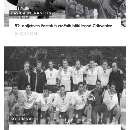
ZAVIČAJNI KANTUN
82. obljetnica žestokih zračnih bitki iznad Crikvenice
02.04.2026
KOLUMNA