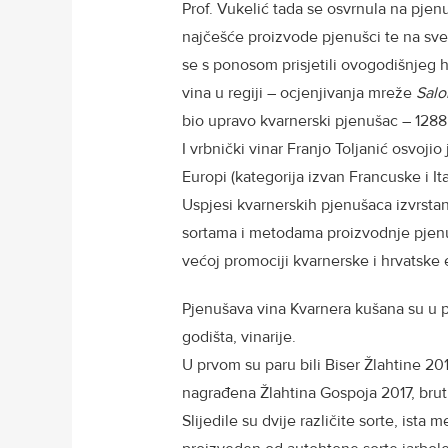
Prof. Vukelić tada se osvrnula na pjen
najčešće proizvode pjenušci te na sve 
se s ponosom prisjetili ovogodišnjeg 
vina u regiji – ocjenjivanja mreže
Salo
bio upravo kvarnerski pjenušac – 1288
I vrbnički vinar Franjo Toljanić osvoji
Europi (kategorija izvan Francuske i I
Uspjesi kvarnerskih pjenušaca izvrstan
sortama i metodama proizvodnje pjenuš
većoj promociji kvarnerske i hrvatske
Pjenušava vina Kvarnera kušana su u p
godišta, vinarije.
U prvom su paru bili Biser Žlahtine 20
nagrađena Žlahtina Gospoja 2017, bru
Slijedile su dvije različite sorte, ista