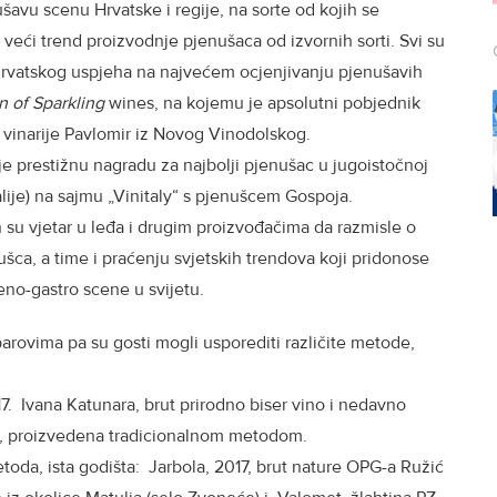
ušavu scenu Hrvatske i regije, na sorte od kojih se
veći trend proizvodnje pjenušaca od izvornih sorti. Svi su
hrvatskog uspjeha na najvećem ocjenjivanju pjenušavih
n of Sparkling
wines, na kojemu je apsolutni pobjednik
 vinarije Pavlomir iz Novog Vinodolskog.
o je prestižnu nagradu za najbolji pjenušac u jugoistočnoj
talije) na sajmu „Vinitaly“ s pjenušcem Gospoja.
 su vjetar u leđa i drugim proizvođačima da razmisle o
ca, a time i praćenju svjetskih trendova koji pridonose
 eno-gastro scene u svijetu.
arovima pa su gosti mogli usporediti različite metode,
17. Ivana Katunara, brut prirodno biser vino i nedavno
t, proizvedena tradicionalnom metodom.
 metoda, ista godišta: Jarbola, 2017, brut nature OPG-a Ružić