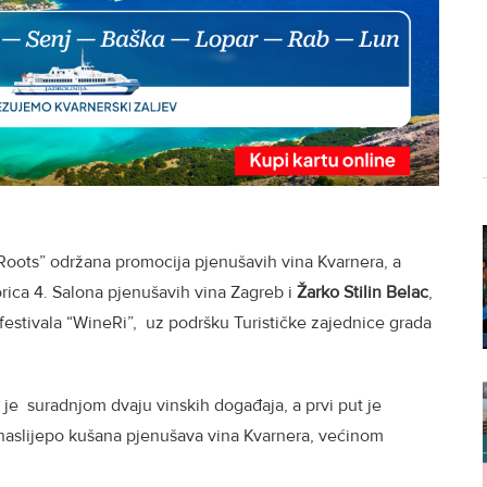
Roots” održana promocija pjenušavih vina Kvarnera, a
orica 4. Salona pjenušavih vina Zagreb i
Žarko
Stilin Belac
,
estivala “WineRi”, uz podršku Turističke zajednice grada
 je suradnjom dvaju vinskih događaja, a prvi put je
 naslijepo kušana pjenušava vina Kvarnera, većinom