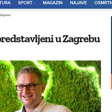
TURA
SPORT
MAGAZIN
NAJAVE
OSMRTN
 Zagrebu
redstavljeni u Zagrebu