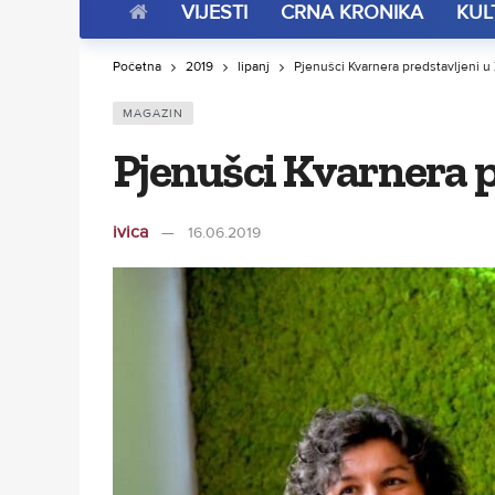
VIJESTI
CRNA KRONIKA
KUL
Početna
2019
lipanj
Pjenušci Kvarnera predstavljeni u
MAGAZIN
Pjenušci Kvarnera p
ivica
16.06.2019