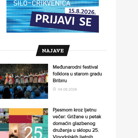
NAJAVE
Međunarodni festival
folklora u starom gradu
Bribiru
04.08.2026
Pjesmom kroz ljetnu
večer: Grižane u petak
domaćin glazbenog
druženja u sklopu 25.
Vinodolskih ljetnih