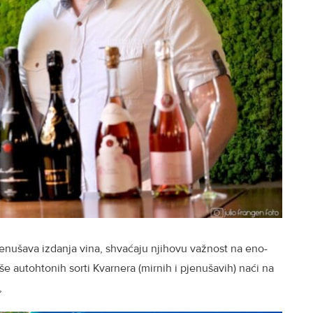
jenušava izdanja vina, shvaćaju njihovu važnost na eno-
še autohtonih sorti Kvarnera (mirnih i pjenušavih) naći na
,