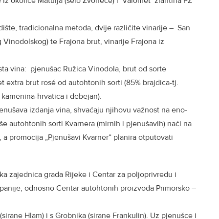
 iz okolice Matulja (selo Zvoneće) i Valomet žlahtina PZ
odište, tradicionalna metoda, dvije različite vinarije – San
 Vinodolskog) te Frajona brut, vinarije Frajona iz
časta vina: pjenušac Ružica Vinodola, brut od sorte
extra brut rosé od autohtonih sorti (85% brajdica-tj.
i, kamenina-hrvatica i debejan).
jenušava izdanja vina, shvaćaju njihovu važnost na eno-
še autohtonih sorti Kvarnera (mirnih i pjenušavih) naći na
 a promocija „Pjenušavi Kvarner“ planira otputovati
ička zajednica grada Rijeke i Centar za poljoprivredu i
upanije, odnosno Centar autohtonih proizvoda Primorsko –
 (sirane Hlam) i s Grobnika (sirane Frankulin). Uz pjenušce i