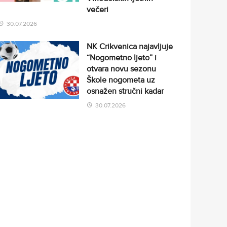
večeri
30.07.2026
NK Crikvenica najavljuje
“Nogometno ljeto” i
otvara novu sezonu
Škole nogometa uz
osnažen stručni kadar
30.07.2026