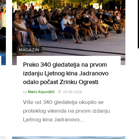
MAGAZIN
Preko 340 gledatelja na prvom
izdanju Ljetnog kina Jadranovo
odalo počast Zrinku Ogresti
by
Mario Kojundžić
04.08.2026
Više od 340 gledatelja okupilo se
proteklog vikenda na prvom izdanju
Ljetnog kina Jadranovo,…