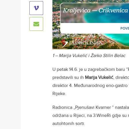
1 – Marija Vukelić i Žarko Stilin Belac
U petak 14.6. je u zagrebačkom baru “
predstavili su ih
Marija Vukelić
, direkt
direktor 4. Međunarodnog eno-gastro f
Rijeke.
Radionica „Pjenušavi Kvarner “ nastala
održana u Rijeci, na 3.WineRi gdje su
autohtonih sorti.