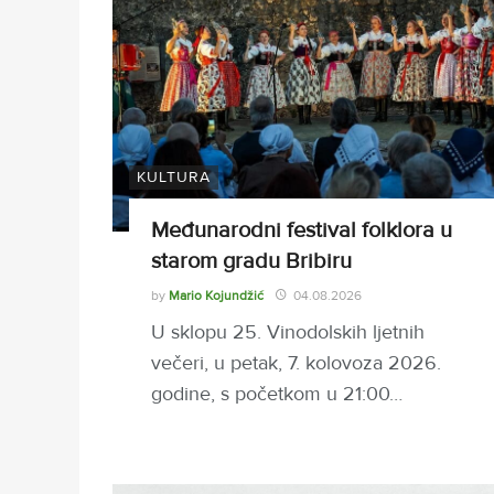
KULTURA
Međunarodni festival folklora u
starom gradu Bribiru
by
Mario Kojundžić
04.08.2026
U sklopu 25. Vinodolskih ljetnih
večeri, u petak, 7. kolovoza 2026.
godine, s početkom u 21:00…