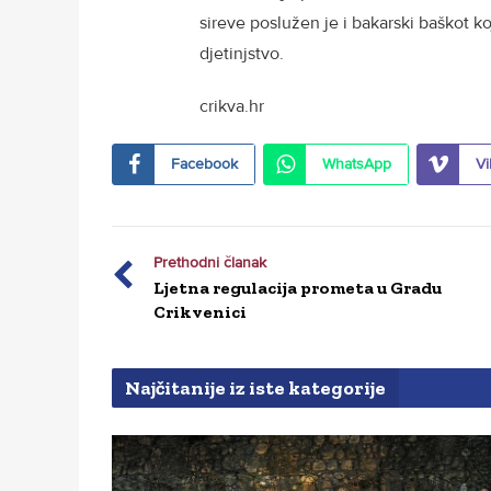
sireve poslužen je i bakarski baškot 
djetinjstvo.
crikva.hr
Facebook
WhatsApp
Vi
Prethodni članak
Ljetna regulacija prometa u Gradu
Crikvenici
Najčitanije iz iste kategorije