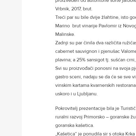
proizveden od autohtone sorte jarbole
Vrbnik, 2017, brut.
Treći par su bile dvije žlahtine, isto g
Marino brut vinarije Pavlomir iz Novog
Malinske.
Zadnji su par činila dva različita ruži
cabernet sauvignon i pjenušac Valomet 
plavina; a 25% sansigot tj. sušćan crn
Svi su proizvođači ponosni na svoja p
gastro sceni, nadaju se da će se sve vi
vinskim kartama kvarnerskih restorana,
uskoro i u Ljubljanu.
Pokrovitelj prezentacije bila je Turist
ruralni razvoj Primorsko – goranske ž
goranska kašetica.
„Kašetica“ je ponudila sir s otoka Krka