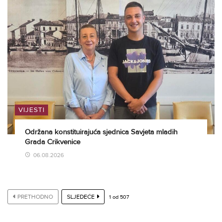
VIJESTI
Održana konstituirajuća sjednica Savjeta mladih
Grada Crikvenice
06.08.2026
PRETHODNO
SLJEDEĆE
1
od
507