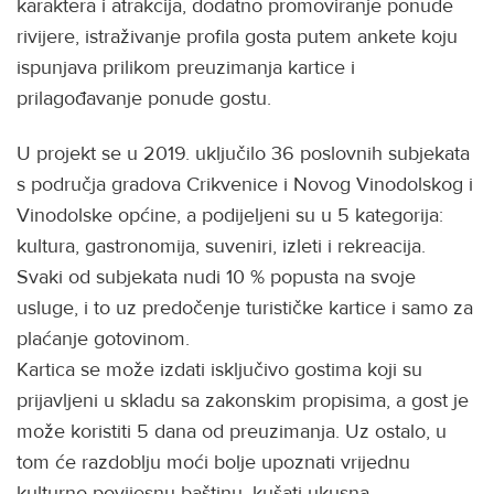
karaktera i atrakcija, dodatno promoviranje ponude
rivijere, istraživanje profila gosta putem ankete koju
ispunjava prilikom preuzimanja kartice i
prilagođavanje ponude gostu.
U projekt se u 2019. uključilo 36 poslovnih subjekata
s područja gradova Crikvenice i Novog Vinodolskog i
Vinodolske općine, a podijeljeni su u 5 kategorija:
kultura, gastronomija, suveniri, izleti i rekreacija.
Svaki od subjekata nudi 10 % popusta na svoje
usluge, i to uz predočenje turističke kartice i samo za
plaćanje gotovinom.
Kartica se može izdati isključivo gostima koji su
prijavljeni u skladu sa zakonskim propisima, a gost je
može koristiti 5 dana od preuzimanja. Uz ostalo, u
tom će razdoblju moći bolje upoznati vrijednu
kulturno-povijesnu baštinu, kušati ukusna