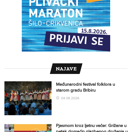
NAJAVE
Međunarodni festival folklora u
starom gradu Bribiru
04.08.2026
Pjesmom kroz ljetnu večer: Grižane u
petak domaćin glazbenog druženja u