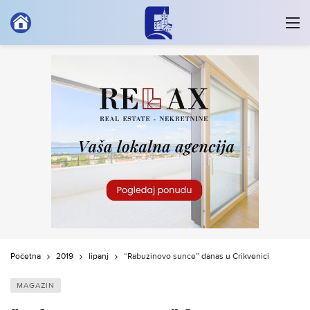
Početna
2019
lipanj
“Rabuzinovo sunce” danas u Crikvenici
MAGAZIN