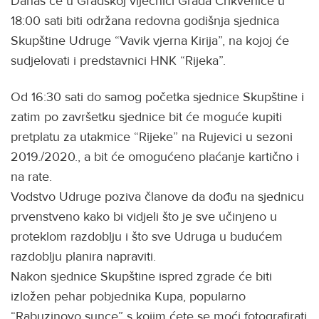
Danas će
u Gradskoj vijećnici Grada Crikvenice u
18:00 sati biti održana redovna godišnja sjednica
Skupštine Udruge “Vavik vjerna Kirija”, na kojoj će
sudjelovati i predstavnici HNK “Rijeka”.
Od 16:30
sati do samog početka sjednice Skupštine i
zatim po završetku sjednice bit će moguće kupiti
pretplatu za utakmice “Rijeke” na Rujevici u sezoni
2019./2020., a bit će omogućeno plaćanje kartično i
na rate.
Vodstvo Udruge poziva članove da dođu na sjednicu
prvenstveno kako bi vidjeli što je sve učinjeno u
proteklom razdoblju i što sve Udruga u budućem
razdoblju planira napraviti.
Nakon sjednice Skupštine ispred zgrade će biti
izložen pehar pobjednika Kupa, popularno
“Rabuzinovo sunce” s kojim ćete se moći fotografirati