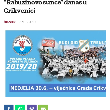
“Rabuzinovo sunce” danas u
Crikvenici
bozana
27.06.2019