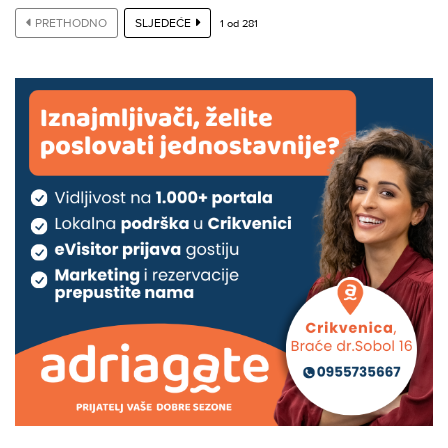
PRETHODNO
SLJEDEĆE
1
od
281