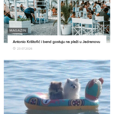
MAGAZIN
Antonio Krištofić i bend gostuju na plaži u Jadranovu
23.07.2026