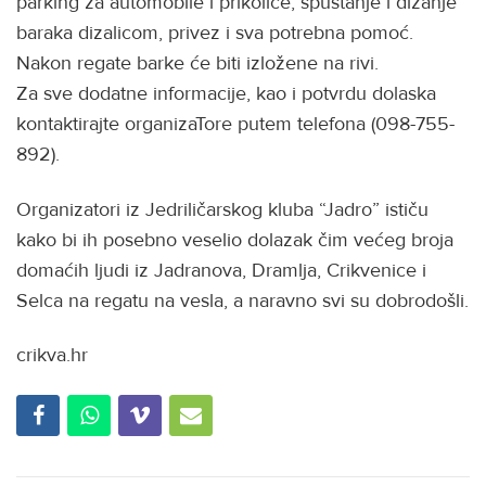
parking za automobile i prikolice, spuštanje i dizanje
baraka dizalicom, privez i sva potrebna pomoć.
Nakon regate barke će biti izložene na rivi.
Za sve dodatne informacije, kao i potvrdu dolaska
kontaktirajte organizaTore putem telefona (098-755-
892).
Organizatori iz Jedriličarskog kluba “Jadro” ističu
kako bi ih posebno veselio dolazak čim većeg broja
domaćih ljudi iz Jadranova, Dramlja, Crikvenice i
Selca na regatu na vesla, a naravno svi su dobrodošli.
crikva.hr