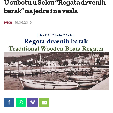
U subotu u Selcu “Regata drvenih
barak” na jedra i na vesla
ivica
19.06.2019