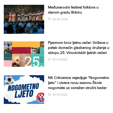
Međunarodni festival folklora u
starom gradu Bribiru
04.08.2026
Pjesmom kroz ljetnu večer: Grižane u
petak domaćin glazbenog druženja u
sklopu 25. Vinodolskih ljetnih večeri
30.07.2026
NK Crikvenica najavljuje “Nogometno
ljeto” i otvara novu sezonu Škole
nogometa uz osnažen stručni kadar
30.07.2026