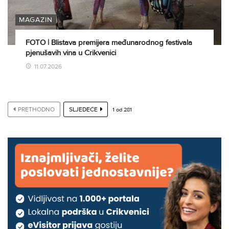
MAGAZIN
FOTO | Blistava premijera međunarodnog festivala
pjenušavih vina u Crikvenici
11.07.2026
PRETHODNO
SLJEDEĆE
1
od
281