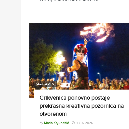
MAGAZIN
Crikvenica ponovno postaje
prekrasna kreativna pozornica na
otvorenom
by
Mario Kojundžić
13.07.2026