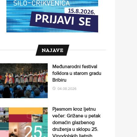
NAJAVE
Međunarodni festival
folklora u starom gradu
Bribiru
04.08.2026
Pjesmom kroz ljetnu
večer: Grižane u petak
domaćin glazbenog
druženja u sklopu 25.
Vinodolskih ljetnih