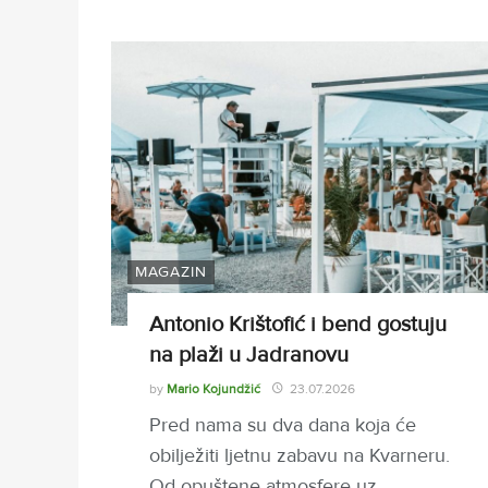
MAGAZIN
Antonio Krištofić i bend gostuju
na plaži u Jadranovu
by
Mario Kojundžić
23.07.2026
Pred nama su dva dana koja će
obilježiti ljetnu zabavu na Kvarneru.
Od opuštene atmosfere uz…