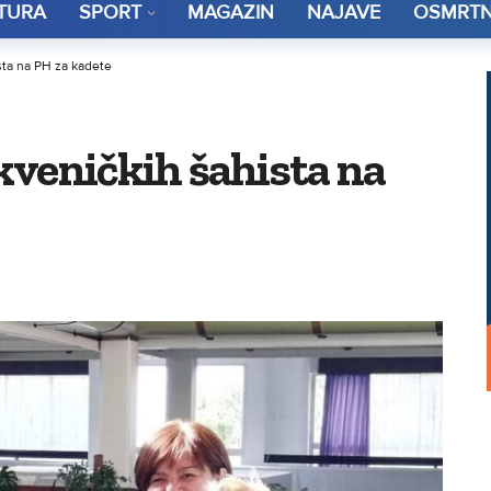
TURA
SPORT
MAGAZIN
NAJAVE
OSMRTN
sta na PH za kadete
kveničkih šahista na