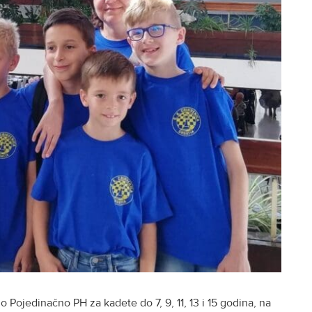
no Pojedinačno PH za kadete do 7, 9, 11, 13 i 15 godina, na