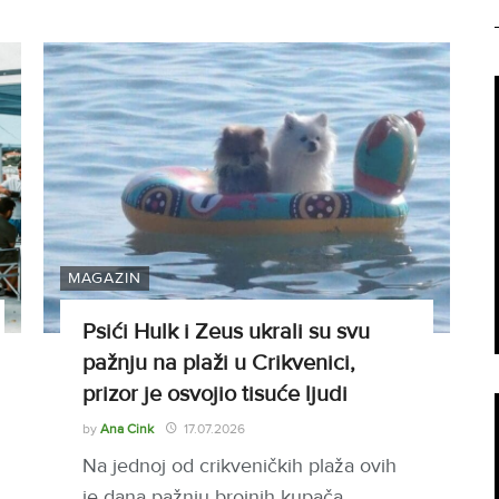
MAGAZIN
Psići Hulk i Zeus ukrali su svu
pažnju na plaži u Crikvenici,
prizor je osvojio tisuće ljudi
by
Ana Cink
17.07.2026
Na jednoj od crikveničkih plaža ovih
je dana pažnju brojnih kupača