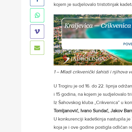
kojem je sudjelovalo tristotinjak kadet
1 – Mladi crikvenički šahisti i njihova 
U Trogiru je od 16. do 22. lipnja održa
i 15 godina, na kojem je sudjelovalo tri
Iz Šahovskog kluba „Crikvenica“ u kon
Tomljanović, Ivano Sundać,
Jakov Barn
U konkurenciji kadetkinja nastupila je
koja je i ove godine postigla odličan r