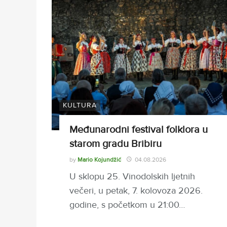
KULTURA
Međunarodni festival folklora u
starom gradu Bribiru
by
Mario Kojundžić
04.08.2026
U sklopu 25. Vinodolskih ljetnih
večeri, u petak, 7. kolovoza 2026.
godine, s početkom u 21:00…