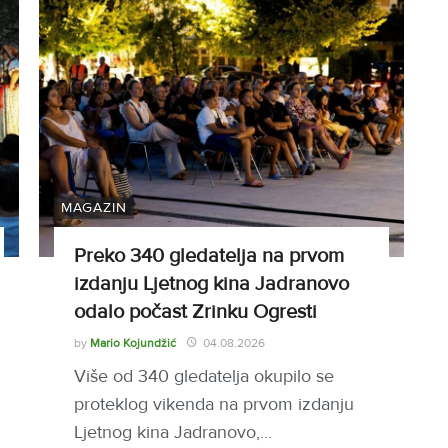
MAGAZIN
Preko 340 gledatelja na prvom
izdanju Ljetnog kina Jadranovo
odalo počast Zrinku Ogresti
by
Mario Kojundžić
04.08.2026
Više od 340 gledatelja okupilo se
proteklog vikenda na prvom izdanju
Ljetnog kina Jadranovo,…