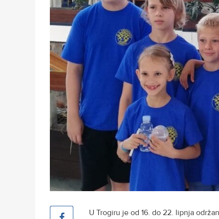
U Trogiru je od 16. do 22. lipnja održa