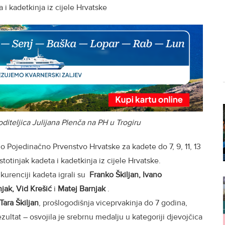
a i kadetkinja iz cijele Hrvatske
voditeljica Julijana Plenča na PH u Trogiru
no Pojedinačno Prvenstvo Hrvatske za kadete do 7, 9, 11, 13
stotinjak kadeta i kadetkinja iz cijele Hrvatske.
kurenciji kadeta igrali su
Franko Škiljan, Ivano
jak, Vid Krešić
i
Matej Barnjak
.
Tara Škiljan
, prošlogodišnja viceprvakinja do 7 godina,
ezultat – osvojila je srebrnu medalju u kategoriji djevojčica