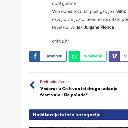
do 8 godina.
Vrlo dobar rezultat postigao je i
Ivano
osvojio 7 mjesto. Solidne rezultate pos
Hrvatske vodila
Julijana Plenča
.
crikva.hr
Facebook
WhatsApp
Vi
Prethodni članak
Večeras u Crikvenici drugo izdanje
festivala "Na palade"
Najčitanije iz iste kategorije