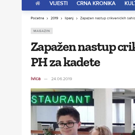
VIJESTI
CRNA KRONIKA
KUL
Početna
2019
lipanj
Zapažen nastup crikveničkih šahi
MAGAZIN
Zapažen nastup cri
PH za kadete
ivica
24.06.2019