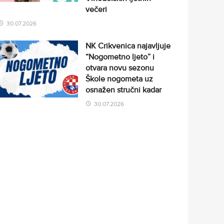
večeri
30.07.2026
NK Crikvenica najavljuje
“Nogometno ljeto” i
otvara novu sezonu
Škole nogometa uz
osnažen stručni kadar
30.07.2026