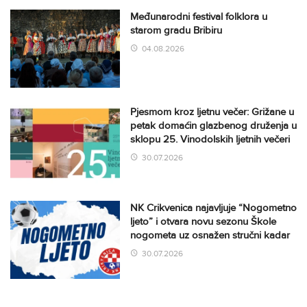
Međunarodni festival folklora u
starom gradu Bribiru
04.08.2026
Pjesmom kroz ljetnu večer: Grižane u
petak domaćin glazbenog druženja u
sklopu 25. Vinodolskih ljetnih večeri
30.07.2026
NK Crikvenica najavljuje “Nogometno
ljeto” i otvara novu sezonu Škole
nogometa uz osnažen stručni kadar
30.07.2026