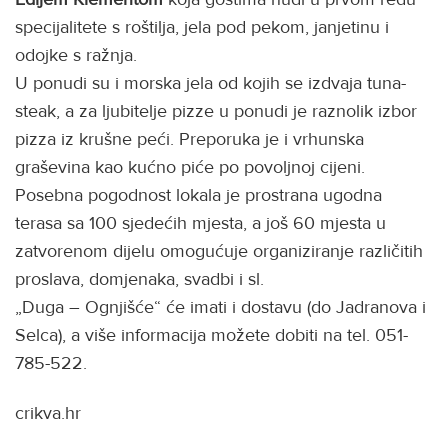
specijalitete s roštilja, jela pod pekom, janjetinu i
odojke s ražnja.
U ponudi su i morska jela od kojih se izdvaja tuna-
steak, a za ljubitelje pizze u ponudi je raznolik izbor
pizza iz krušne peći. Preporuka je i vrhunska
graševina kao kućno piće po povoljnoj cijeni.
Posebna pogodnost lokala je prostrana ugodna
terasa sa 100 sjedećih mjesta, a još 60 mjesta u
zatvorenom dijelu omogućuje organiziranje različitih
proslava, domjenaka, svadbi i sl.
„Duga – Ognjišće“ će imati i dostavu (do Jadranova i
Selca), a više informacija možete dobiti na tel. 051-
785-522.
crikva.hr