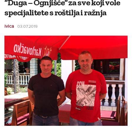
“Duga – Ognjišće” za sve koji vole
specijalitete s roštilja i ražnja
ivica
03.07.2019