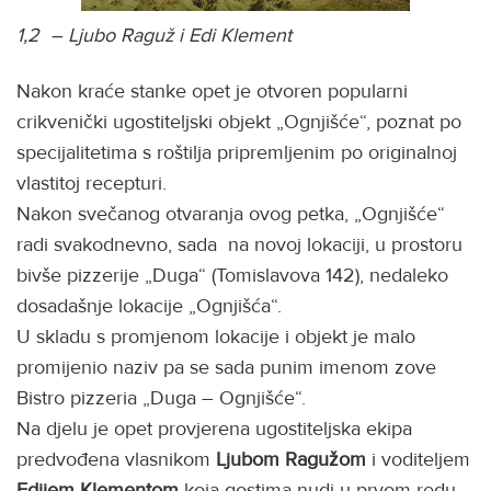
1,2 – Ljubo Raguž i Edi Klement
Nakon kraće stanke opet je otvoren popularni
crikvenički ugostiteljski objekt „Ognjišće“, poznat po
specijalitetima s roštilja pripremljenim po originalnoj
vlastitoj recepturi.
Nakon svečanog otvaranja ovog petka, „Ognjišće“
radi svakodnevno, sada na novoj lokaciji, u prostoru
bivše pizzerije „Duga“ (Tomislavova 142), nedaleko
dosadašnje lokacije „Ognjišća“.
U skladu s promjenom lokacije i objekt je malo
promijenio naziv pa se sada punim imenom zove
Bistro pizzeria „Duga – Ognjišće“.
Na djelu je opet provjerena ugostiteljska ekipa
predvođena vlasnikom
Ljubom Ragužom
i voditeljem
Edijem Klementom
koja gostima nudi u prvom redu