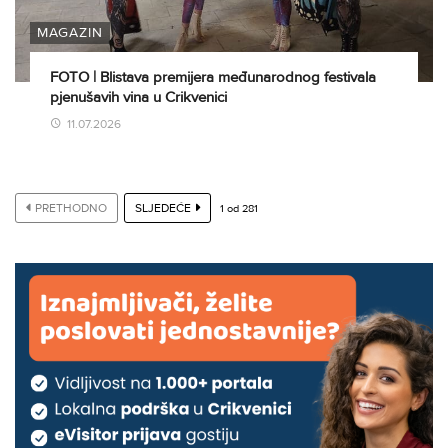
MAGAZIN
FOTO | Blistava premijera međunarodnog festivala
pjenušavih vina u Crikvenici
11.07.2026
PRETHODNO
SLJEDEĆE
1
od
281