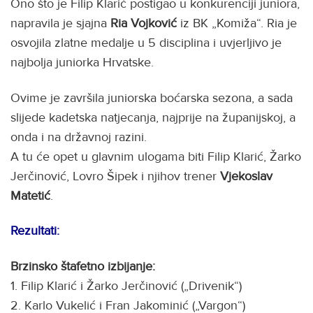
Ono što je Filip Klarić postigao u konkurenciji juniora,
napravila je sjajna
Ria Vojković
iz BK „Komiža“. Ria je
osvojila zlatne medalje u 5 disciplina i uvjerljivo je
najbolja juniorka Hrvatske.
Ovime je završila juniorska boćarska sezona, a sada
slijede kadetska natjecanja, najprije na županijskoj, a
onda i na državnoj razini.
A tu će opet u glavnim ulogama biti Filip Klarić, Žarko
Jerčinović, Lovro Šipek i njihov trener
Vjekoslav
Matetić
.
Rezultati:
Brzinsko štafetno izbijanje:
1. Filip Klarić i Žarko Jerčinović („Drivenik“)
2. Karlo Vukelić i Fran Jakominić („Vargon“)