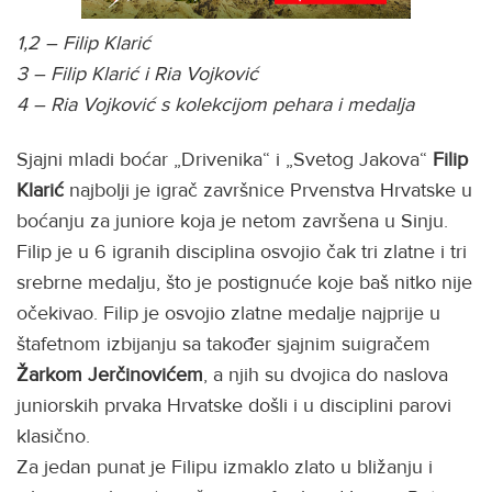
1,2 – Filip Klarić
3 – Filip Klarić i Ria Vojković
4 – Ria Vojković s kolekcijom pehara i medalja
Sjajni mladi boćar „Drivenika“ i „Svetog Jakova“
Filip
Klarić
najbolji je igrač završnice Prvenstva Hrvatske u
boćanju za juniore koja je netom završena u Sinju.
Filip je u 6 igranih disciplina osvojio čak tri zlatne i tri
srebrne medalju, što je postignuće koje baš nitko nije
očekivao. Filip je osvojio zlatne medalje najprije u
štafetnom izbijanju sa također sjajnim suigračem
Žarkom Jerčinovićem
, a njih su dvojica do naslova
juniorskih prvaka Hrvatske došli i u disciplini parovi
klasično.
Za jedan punat je Filipu izmaklo zlato u bližanju i