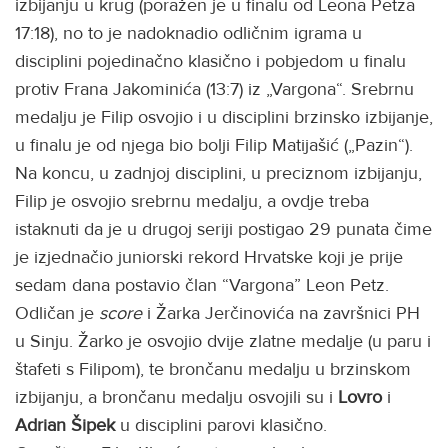
izbijanju u krug (poražen je u finalu od Leona Petza
17:18), no to je nadoknadio odličnim igrama u
disciplini pojedinačno klasično i pobjedom u finalu
protiv Frana Jakominića (13:7) iz „Vargona“. Srebrnu
medalju je Filip osvojio i u disciplini brzinsko izbijanje,
u finalu je od njega bio bolji Filip Matijašić („Pazin“).
Na koncu, u zadnjoj disciplini, u preciznom izbijanju,
Filip je osvojio srebrnu medalju, a ovdje treba
istaknuti da je u drugoj seriji postigao 29 punata čime
je izjednačio juniorski rekord Hrvatske koji je prije
sedam dana postavio član “Vargona” Leon Petz.
Odličan je
score
i Žarka Jerčinovića na završnici PH
u Sinju. Žarko je osvojio dvije zlatne medalje (u paru i
štafeti s Filipom), te brončanu medalju u brzinskom
izbijanju, a brončanu medalju osvojili su i
Lovro
i
Adrian Šipek
u disciplini parovi klasično.