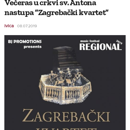
Večeras u crkvi sv. Antona
nastupa “Zagrebački kvartet”
ivica
08.07.2019