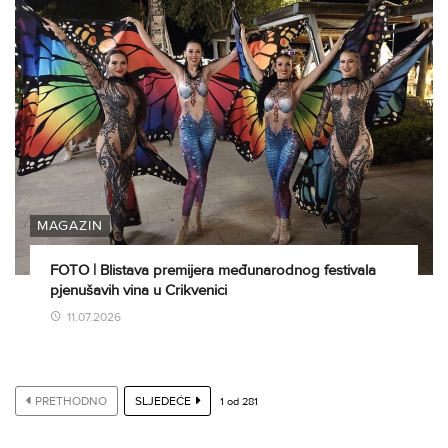
MAGAZIN
FOTO | Blistava premijera međunarodnog festivala
pjenušavih vina u Crikvenici
11.07.2026
PRETHODNO
SLJEDEĆE
1
od
281