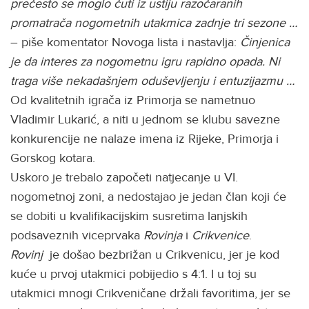
prečesto se moglo čuti iz ustiju razočaranih
promatrača nogometnih utakmica zadnje tri sezone …
– piše komentator Novoga lista i nastavlja:
Činjenica
je da interes za nogometnu igru rapidno opada. Ni
traga više nekadašnjem oduševljenju i entuzijazmu …
Od kvalitetnih igrača iz Primorja se nametnuo
Vladimir Lukarić, a niti u jednom se klubu savezne
konkurencije ne nalaze imena iz Rijeke, Primorja i
Gorskog kotara.
Uskoro je trebalo započeti natjecanje u VI.
nogometnoj zoni, a nedostajao je jedan član koji će
se dobiti u kvalifikacijskim susretima lanjskih
podsaveznih viceprvaka
Rovinja
i
Crikvenice
.
Rovinj
je došao bezbrižan u Crikvenicu, jer je kod
kuće u prvoj utakmici pobijedio s 4:1. I u toj su
utakmici mnogi Crikveničane držali favoritima, jer se