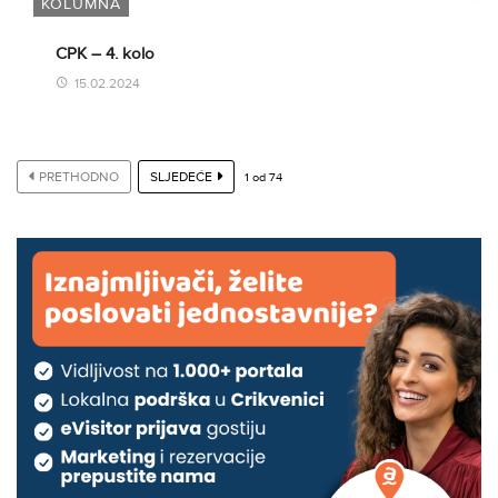
KOLUMNA
CPK – 4. kolo
15.02.2024
PRETHODNO
SLJEDEĆE
1
od
74