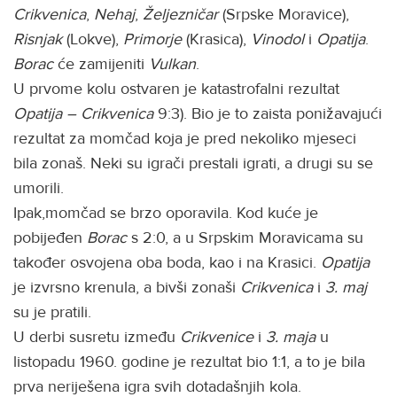
Crikvenica
,
Nehaj
,
Željezničar
(Srpske Moravice),
Risnjak
(Lokve),
Primorje
(Krasica),
Vinodol
i
Opatija
.
Borac
će zamijeniti
Vulkan
.
U prvome kolu ostvaren je katastrofalni rezultat
Opatija – Crikvenica
9:3). Bio je to zaista ponižavajući
rezultat za momčad koja je pred nekoliko mjeseci
bila zonaš. Neki su igrači prestali igrati, a drugi su se
umorili.
Ipak,momčad se brzo oporavila. Kod kuće je
pobijeđen
Borac
s 2:0, a u Srpskim Moravicama su
također osvojena oba boda, kao i na Krasici.
Opatija
je izvrsno krenula, a bivši zonaši
Crikvenica
i
3. maj
su je pratili.
U derbi susretu između
Crikvenice
i
3. maja
u
listopadu 1960. godine je rezultat bio 1:1, a to je bila
prva neriješena igra svih dotadašnjih kola.