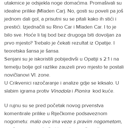
utakmice je odsjekla noge domaćima. Promašivali su
idealne prilike (Mladen Car). No, gosti su poveli pa još
jednom dali gol, a prisutni su se pitali kako ih stići i
prestići. Izjednačili su Rino Car i Mladen Car. I to je
bilo sve. Hoće li taj bod bez drugoga biti dovoljan za
prvo mjesto? Trebalo je čekati rezultat iz Opatije. I
teoretska šansa je šansa.
Senjani su je iskoristili pobijedivši u Opatiji s 2:1 i na
temelju bolje gol razlike zauzeli prvo mjesto te postali
novičlanovi VI. zone.
U Crikvenici razočaranje i analize gdje se kiksalo. U
slabim igrama protiv
Vinodola
i
Pionira
kod kuće.
U rujnu su se pred početak novog prvenstva
komentirale prilike u Riječkome podsaveznom
nogometu:
malo ovo ima veze s pravim nogometom,