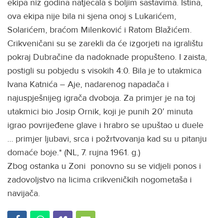
ekipa niz godina natjecala s boljim sastavima. Istina,
ova ekipa nije bila ni sjena onoj s Lukarićem,
Solarićem, braćom Milenković i Ratom Blažićem.
Crikveničani su se zarekli da će izgorjeti na igralištu
pokraj Dubračine da nadoknade propušteno. I zaista,
postigli su pobjedu s visokih 4:0. Bila je to utakmica
Ivana Katnića – Aje, nadarenog napadača i
najuspješnijeg igrača dvoboja. Za primjer je na toj
utakmici bio Josip Ornik, koji je punih 20′ minuta
igrao povrijeđene glave i hrabro se upuštao u duele
… primjer ljubavi, srca i požrtvovanja kad su u pitanju
domaće boje.* (NL, 7. rujna 1961. g.)
Zbog ostanka u Zoni ponovno su se vidjeli ponos i
zadovoljstvo na licima crikveničkih nogometaša i
navijača.