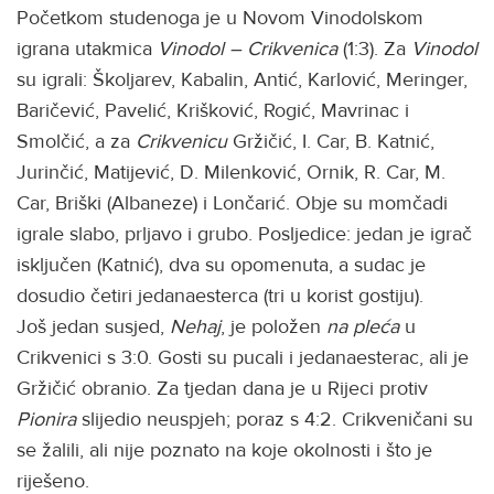
Početkom studenoga je u Novom Vinodolskom
igrana utakmica
Vinodol – Crikvenica
(1:3). Za
Vinodol
su igrali: Školjarev, Kabalin, Antić, Karlović, Meringer,
Baričević, Pavelić, Krišković, Rogić, Mavrinac i
Smolčić, a za
Crikvenicu
Gržičić, I. Car, B. Katnić,
Jurinčić, Matijević, D. Milenković, Ornik, R. Car, M.
Car, Briški (Albaneze) i Lončarić. Obje su momčadi
igrale slabo, prljavo i grubo. Posljedice: jedan je igrač
isključen (Katnić), dva su opomenuta, a sudac je
dosudio četiri jedanaesterca (tri u korist gostiju).
Još jedan susjed,
Nehaj
, je položen
na pleća
u
Crikvenici s 3:0. Gosti su pucali i jedanaesterac, ali je
Gržičić obranio. Za tjedan dana je u Rijeci protiv
Pionira
slijedio neuspjeh; poraz s 4:2. Crikveničani su
se žalili, ali nije poznato na koje okolnosti i što je
riješeno.