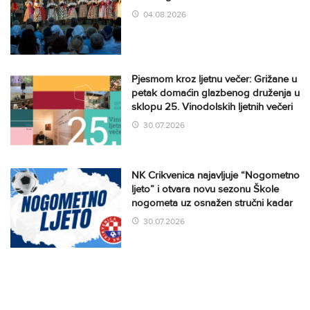
04.08.2026
Pjesmom kroz ljetnu večer: Grižane u
petak domaćin glazbenog druženja u
sklopu 25. Vinodolskih ljetnih večeri
30.07.2026
NK Crikvenica najavljuje “Nogometno
ljeto” i otvara novu sezonu Škole
nogometa uz osnažen stručni kadar
30.07.2026