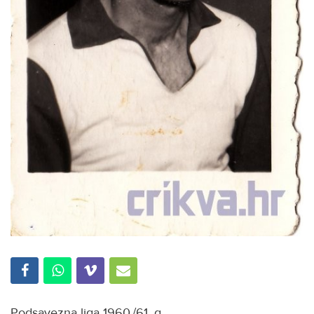
Podsavezna liga 1960./61. g.