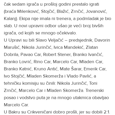
čak sedam igrača u prošloj godini prestalo igrati
(braća Milenković, Stojčić, Blažić, Zrnčić, Jovanović,
Kalanj). Ekipa nije imala ni trenera, a podmladak je bio
slab. U novi upravni odbor ušao je veći broj bivših
igrača, od kojih se mnogo očekivalo.
U Upravi su bili Slavo Veljačić – predsjednik, Davorin
Marušić, Nikola Jurinčić, Ivica Mandekić, Zlatan
Dobrila, Pavao Car, Robert Stener, Branko Ivančić,
Branko Lovrić, Rino Car, Marcelo Car, Mladen Car,
Branko Katnić, Kruno Antić, Mate Šarar, Emerik Car,
Ivo Stojčić, Mladen Skomerža i Vlado Pavlić, a
tehničku komisiju su činili: Nikola Jurinčić, Toni
Zrnčić, Marcelo Car i Mladen Skomerža. Trenerski
posao i vodstvo puta je na mnogo utakmica obavljao
Marcelo Car.
U Bakru su Crikveničani dobro prošli, jer su dobili 2:1.