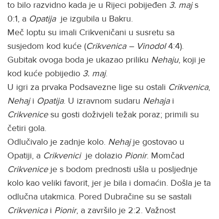
to bilo razvidno kada je u Rijeci pobijeđen
3. maj
s
0:1, a
Opatija
je izgubila u Bakru.
Meč loptu su imali Crikveničani u susretu sa
susjedom kod kuće (
Crikvenica – Vinodol
4:4).
Gubitak ovoga boda je ukazao priliku
Nehaju
, koji je
kod kuće pobijedio
3. maj
.
U igri za prvaka Podsavezne lige su ostali
Crikvenica
,
Nehaj
i
Opatija
. U izravnom sudaru
Nehaja
i
Crikvenice
su gosti doživjeli težak poraz; primili su
četiri gola.
Odlučivalo je zadnje kolo.
Nehaj
je gostovao u
Opatiji, a
Crikvenici
je dolazio
Pionir
. Momčad
Crikvenice
je s bodom prednosti ušla u posljednje
kolo kao veliki favorit, jer je bila i domaćin. Došla je ta
odlučna utakmica. Pored Dubračine su se sastali
Crikvenica
i
Pionir
, a završilo je 2:2. Važnost