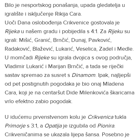
Bilo je nesportskog ponašanja, upada gledatelja u
igralište i isključenje Rikija Cara.
Uoči Dana oslobođenja Crikvenice gostovala je
Rijeka
u našem gradu i pobijedila s 4:1. Za
Rijeku
su
igrali: Mišić, Granić, Brnčić, Dunaj, Pavković,
Radaković, Blažević, Lukarić, Veselica, Zadel i Medle.
U momčadi
Rijeke
su igrala dvojica s ovog područja,
Vladimir Lukarić i Marijan Brnčić, a tada se riječki
sastav spremao za susret s
Dinamom
. Ipak, najljepši
od pet postignutih pogodaka je bio onaj Mladena
Cara, koji je na centaršut Dide Milenkovića škaricama
vrlo efektno zabio pogodak.
U idućemu prvenstvenom kolu je
Crikvenica
tukla
Primorje
s 3:1, a
Opatija
je izgubila od
Pionira
.
Crikveničanima se ukazala lijepa šansa. Posebno je