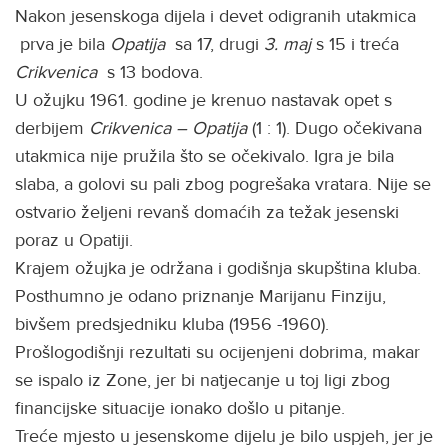
Nakon jesenskoga dijela i devet odigranih utakmica
prva je bila
Opatija
sa 17, drugi
3. maj
s 15 i treća
Crikvenica
s 13 bodova.
U ožujku 1961. godine je krenuo nastavak opet s
derbijem
Crikvenica – Opatija
(1 : 1). Dugo očekivana
utakmica nije pružila što se očekivalo. Igra je bila
slaba, a golovi su pali zbog pogrešaka vratara. Nije se
ostvario željeni revanš domaćih za težak jesenski
poraz u Opatiji.
Krajem ožujka je održana i godišnja skupština kluba.
Posthumno je odano priznanje Marijanu Finziju,
bivšem predsjedniku kluba (1956 -1960).
Prošlogodišnji rezultati su ocijenjeni dobrima, makar
se ispalo iz Zone, jer bi natjecanje u toj ligi zbog
financijske situacije ionako došlo u pitanje.
Treće mjesto u jesenskome dijelu je bilo uspjeh, jer je