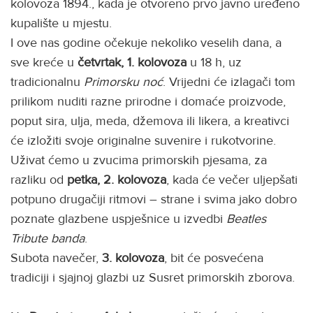
kolovoza 1894., kada je otvoreno prvo javno uređeno
kupalište u mjestu.
I ove nas godine očekuje nekoliko veselih dana, a
sve kreće u
četvrtak, 1. kolovoza
u 18 h, uz
tradicionalnu
Primorsku noć
. Vrijedni će izlagači tom
prilikom nuditi razne prirodne i domaće proizvode,
poput sira, ulja, meda, džemova ili likera, a kreativci
će izložiti svoje originalne suvenire i rukotvorine.
Uživat ćemo u zvucima primorskih pjesama, za
razliku od
petka, 2. kolovoza
, kada će večer uljepšati
potpuno drugačiji ritmovi – strane i svima jako dobro
poznate glazbene uspješnice u izvedbi
Beatles
Tribute banda
.
Subota navečer,
3. kolovoza
, bit će posvećena
tradiciji i sjajnoj glazbi uz Susret primorskih zborova.