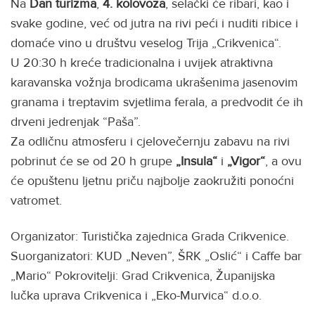
Na
Dan turizma
,
4. kolovoza
, selački će ribari, kao i
svake godine, već od jutra na rivi peći i nuditi ribice i
domaće vino u društvu veselog Trija „Crikvenica“.
U 20:30 h kreće tradicionalna i uvijek atraktivna
karavanska vožnja brodicama ukrašenima jasenovim
granama i treptavim svjetlima ferala, a predvodit će ih
drveni jedrenjak “Paša”.
Za odličnu atmosferu i cjelovečernju zabavu na rivi
pobrinut će se od 20 h grupe
„Insula“
i
„Vigor“
, a ovu
će opuštenu ljetnu priču najbolje zaokružiti ponoćni
vatromet.
Organizator: Turistička zajednica Grada Crikvenice.
Suorganizatori: KUD „Neven”, ŠRK „Oslić“ i Caffe bar
„Mario“ Pokrovitelji: Grad Crikvenica, Županijska
lučka uprava Crikvenica i „Eko-Murvica“ d.o.o.