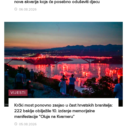
nova akvarija koja će posebno oduševiti djecu
06.08.2026
VIJESTI
Krčki most ponovno zasjao u čast hrvatskih branitelja:
222 baklje obilježile 10. izdanje memorijalne
manifestacije “Oluja na Kvarneru”
05.08.2026