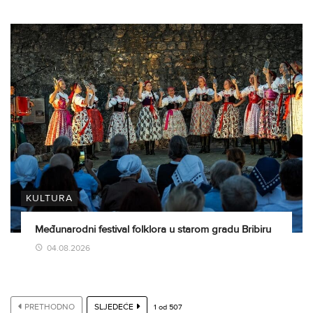
KULTURA
Međunarodni festival folklora u starom gradu Bribiru
04.08.2026
PRETHODNO
SLJEDEĆE
1
od
507