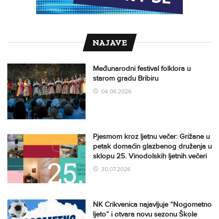
NAJAVE
Međunarodni festival folklora u
starom gradu Bribiru
04.08.2026
Pjesmom kroz ljetnu večer: Grižane u
petak domaćin glazbenog druženja u
sklopu 25. Vinodolskih ljetnih večeri
30.07.2026
NK Crikvenica najavljuje “Nogometno
ljeto” i otvara novu sezonu Škole