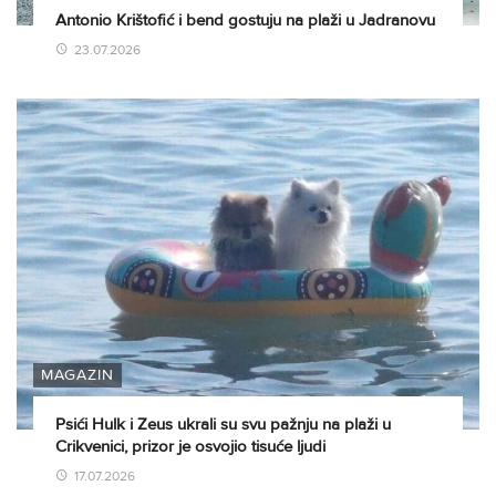
Antonio Krištofić i bend gostuju na plaži u Jadranovu
23.07.2026
MAGAZIN
Psići Hulk i Zeus ukrali su svu pažnju na plaži u
Crikvenici, prizor je osvojio tisuće ljudi
17.07.2026