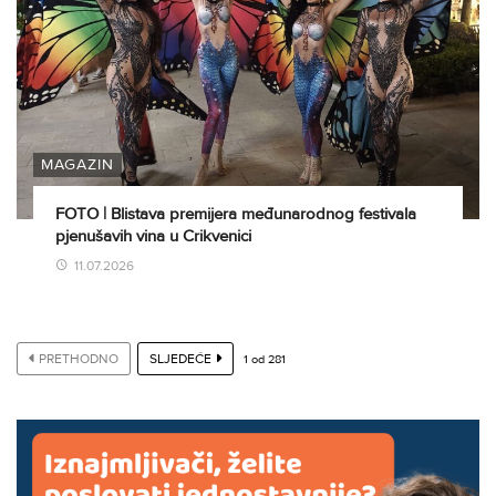
MAGAZIN
FOTO | Blistava premijera međunarodnog festivala
pjenušavih vina u Crikvenici
11.07.2026
PRETHODNO
SLJEDEĆE
1
od
281